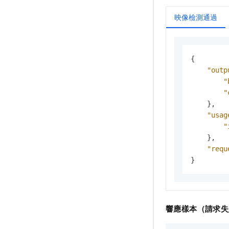
映像檢測通過
{
"outp
"
"
}
,
"usag
"
}
,
"requ
}
響應樣本（請求失