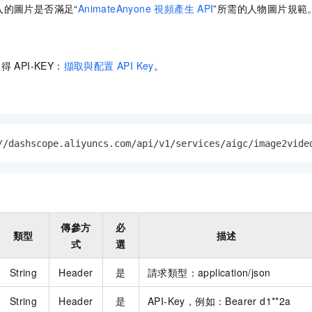
入的圖片是否滿足“
AnimateAnyone 視頻產生
API
”所需的人物圖片規範
獲得
API-KEY：
擷取與配置 API Key
。
//dashscope.aliyuncs.com/api/v1/services/aigc/image2vide
傳參方
必
類型
描述
式
選
String
Header
是
請求類型：application/json
String
Header
是
API-Key，例如：Bearer d1**2a