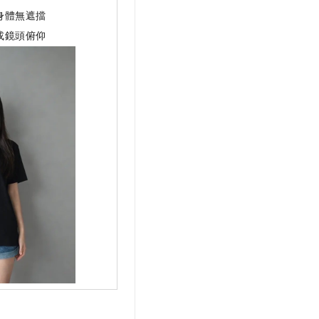
身體無遮擋
或鏡頭俯仰