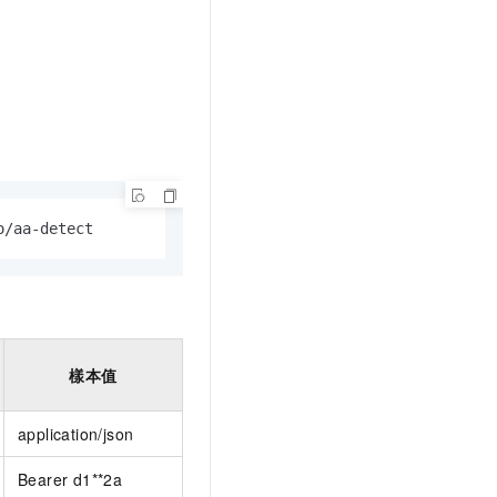
。
o/aa-detect
樣本值
application/json
Bearer d1**2a