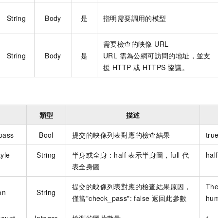
String
Body
是
指明需要調用的模型
需要檢查的映像 URL
String
Body
是
URL 需為公網可訪問的地址，並支
援 HTTP 或 HTTPS 協議。
類型
描述
pass
Bool
提交的映像列表對應的檢查結果
tru
tyle
String
半身或全身：half 表示半身圖，full 代
half
表全身圖
提交的映像列表對應的檢查結果原因，
The
on
String
僅當"check_pass": false
返回此參數
hum