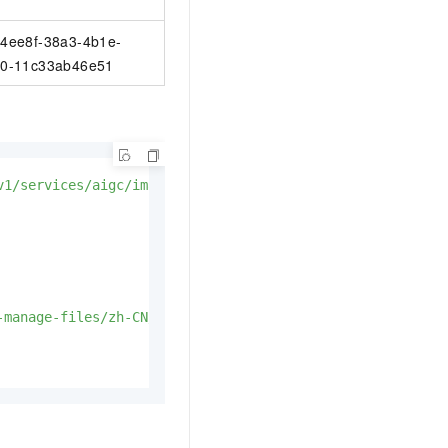
4ee8f-38a3-4b1e-
0-11c33ab46e51
v1/services/aigc/image2video/aa-detect'
manage-files/zh-CN/20251224/pkswoc/p883941.png"
