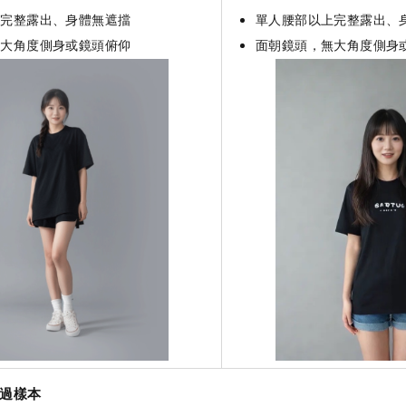
腳完整露出、身體無遮擋
單人腰部以上完整露出、
無大角度側身或鏡頭俯仰
面朝鏡頭，無大角度側身
過樣本