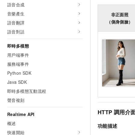
語音合成
音樂產生
非正面照
（側身側臉）
語音翻譯
語音對話
即時多模態
用戶端事件
服務端事件
Python SDK
Java SDK
即時多模態互動流程
聲音複刻
HTTP
調用介
Realtime API
概述
功能描述
快速開始