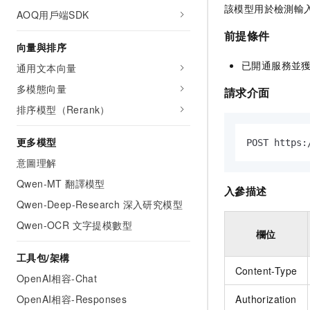
該模型用於檢測輸
AOQ用戶端SDK
前提條件
向量與排序
已開通服務並
通用文本向量
多模態向量
請求介面
排序模型（Rerank）
更多模型
POST https:
意圖理解
Qwen-MT 翻譯模型
入參描述
Qwen-Deep-Research 深入研究模型
Qwen-OCR 文字提模數型
欄位
工具包/架構
Content-Type
OpenAI相容-Chat
OpenAI相容-Responses
Authorization