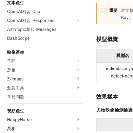
文本產生
重要
本文
OpenAI相容-Chat
Key
。
OpenAI相容-Responses
Anthropic相容-Messages
DashScope
模型概覽
映像產生
模型名
千問
animate-any
萬相
detect-gen
Z-Image
創意工具
效果樣本
常見問題
人物映像檢測通過
視頻產生
HappyHorse
萬相