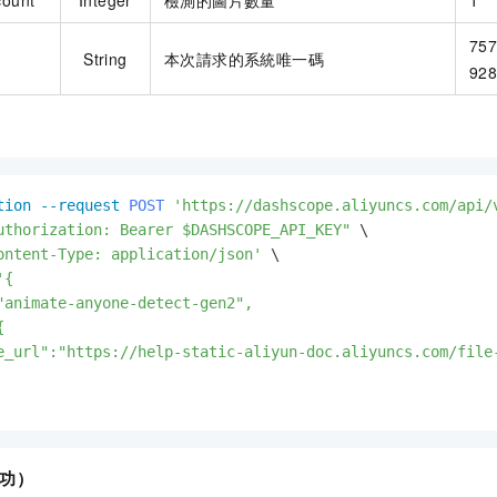
count
Integer
檢測的圖片數量
1
757
d
String
本次請求的系統唯一碼
928
tion
--request 
POST
'https://dashscope.aliyuncs.com/api/
uthorization: Bearer $DASHSCOPE_API_KEY"
ontent-Type: application/json'
'{

"animate-anyone-detect-gen2",



e_url":"https://help-static-aliyun-doc.aliyuncs.com/file-
功）