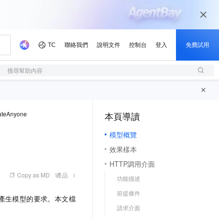
搜尋幫助內容
eAnyone
本頁導讀
（1, M）
模型概覽
效果樣本
HTTP調用介面
Copy as MD
產品
功能描述
前提條件
產生模型的要求。本文檔
請求介面