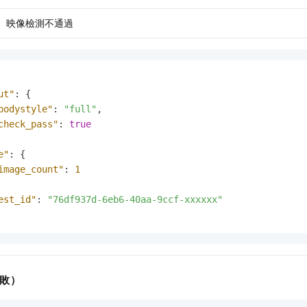
映像檢測不通過
ut"
:
{
bodystyle"
:
"full"
,
check_pass"
:
true
e"
:
{
image_count"
:
1
est_id"
:
"76df937d-6eb6-40aa-9ccf-xxxxxx"
敗）