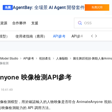
模型）
使用者指南（應用）
API參考
API參考（應用）
 Model Studio
API參考
視頻產生
人像驅動
圖生舞蹈視頻-舞動人像Animat
 映像檢測
eAnyone 映像檢測API參考
 16:41:49
像檢測模型，用於確認輸入的人物映像是否符合
AnimateAnyone
視頻
的映像檢測能力的
API
調用方法。