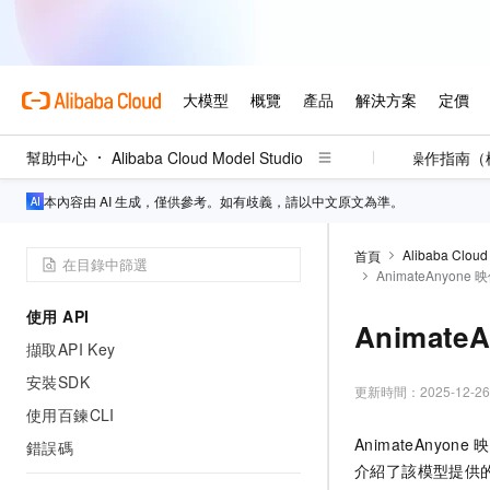
幫助中心
Alibaba Cloud Model Studio
操作指南（
本內容由 AI 生成，僅供參考。如有歧義，請以中文原文為準。
Alibaba Cloud
首頁
AnimateAnyone
使用 API
Animat
擷取API Key
安裝SDK
更新時間：
2025-12-26
使用百鍊CLI
AnimateAnyone
映
錯誤碼
介紹了該模型提供