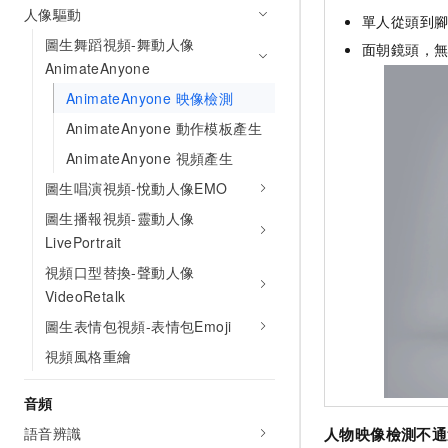
人像驅動
單人從頭到
圖生舞蹈視頻-舞動人像
面朝鏡頭，
AnimateAnyone
AnimateAnyone 映像檢測
AnimateAnyone 動作模板產生
AnimateAnyone 視頻產生
圖生唱演視頻-悅動人像EMO
圖生播報視頻-靈動人像
LivePortrait
視頻口型替換-聲動人像
VideoRetalk
圖生表情包視頻-表情包Emoji
視頻風格重繪
音頻
語音辨識
人物映像檢測不通