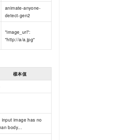
animate-anyone-
detect-gen2
"image_url":
"http://a/a.jpg"
樣本值
e
 input image has no
an body...