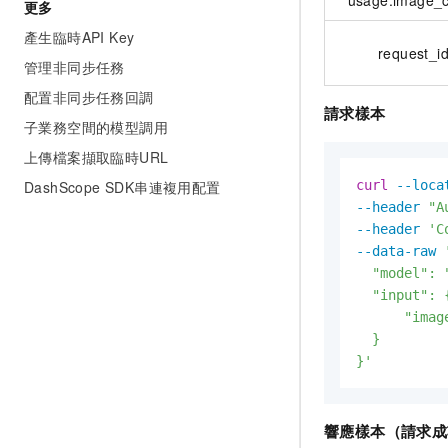
usage.image_
更多
產生臨時API Key
request_i
管理非同步任務
配置非同步任務回調
請求樣本
子業務空間的模型調用
上傳檔案擷取臨時URL
DashScope SDK串連複用配置
curl
--loca
--header
"A
--header
'C
--data-raw
  "model": 
  "input": {
      "imag
  }

}'
響應樣本（請求成