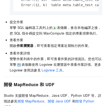
  Error:(12, 6)  table meta.table_test canno
提交作業
單擊
SQL
編輯器工具列上的
表徵圖，會在本地編譯之後，
把
SQL
指令碼提交到
MaxCompute
指定的專案排隊執行。
查看作業
開啟
作業瀏覽器
，即可查看指定專案近期執行的作業。
查看作業詳情
雙擊作業列表中的作業，即可查看作業的詳情資訊。您也可以
單擊
表徵圖使用
Logview
在瀏覽器中查看作業詳情。更多
Logview
使用請參見
Logview
工具
。
開發
MapReduce
和
UDF
Studio
支援開發
MapReduce、Java UDF、Python UDF
等。詳
情請參見
開發
MapReduce
、
開發
Java UDF
和
開發
Python