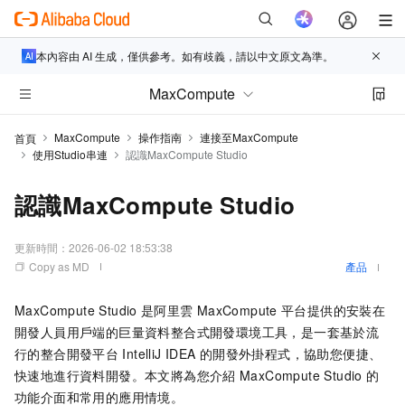
本內容由 AI 生成，僅供參考。如有歧義，請以中文原文為準。
MaxCompute
MaxCompute
操作指南
連接至MaxCompute
首頁
使用Studio串連
認識MaxCompute Studio
認識MaxCompute Studio
更新時間：
2026-06-02 18:53:38
Copy as MD
產品
MaxCompute Studio
是阿里雲
MaxCompute
平台提供的安裝在
開發人員用戶端的巨量資料整合式開發環境工具，是一套基於流
行的整合開發平台
IntelliJ IDEA
的開發外掛程式，協助您便捷、
快速地進行資料開發。本文將為您介紹
MaxCompute Studio
的
功能介面和常用的應用情境。