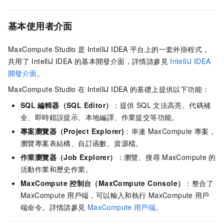
基本使用者介面
MaxCompute Studio
是
IntelliJ IDEA
平台上的一套外掛程式，
共用了
IntelliJ IDEA
的基本開發介面，詳情請參見
IntelliJ IDEA
開發介面
。
MaxCompute Studio
在
IntelliJ IDEA
的基礎上提供以下功能：
SQL
編輯器（SQL Editor）
：提供
SQL
文法高亮、代碼補
全、即時錯誤提示、本地編譯、作業提交等功能。
專案瀏覽器（Project Explorer)
：串連
MaxCompute
專案，
瀏覽專案表結構、自訂函數、資源檔。
作業瀏覽器（Job Explorer）
：瀏覽、搜尋
MaxCompute
的
活動作業和歷史作業。
MaxCompute
控制台（MaxCompute Console）
：整合了
MaxCompute
用戶端，可以輸入和執行
MaxCompute
用戶
端命令。詳情請參見
MaxCompute
用戶端
。