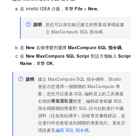
在
IntelliJ IDEA
介面，單擊
File
>
New
。
說明
您也可以按右鍵已建立的專案或者模組建
立
MaxCompute SQL
指令碼。
在
New
右側導覽列選擇
MaxCompute SQL
指令碼
。
在
New MaxCompute SQL Script
對話方塊輸入
Script
Name
，單擊
OK
。
說明
建立
MaxCompute SQL
指令碼時，Studio
會提示您選擇一個關聯的
MaxCompute
專
案，您也可以通過
SQL
編輯器上的工具條最
右側的
專案選取器
變更，編輯器會根據
SQL
指令碼關聯的專案對
SQL
語句自動進行中繼
資料（比如表結構等）的檢查並彙報錯誤，提
交運行時也會發送到關聯的專案執行。更多詳
情請參見
編寫
SQL
指令碼
。