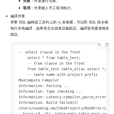
失敗
：作業運行失敗。
取消
：作業被人手工取消執行。
編譯作業
單擊
SQL
編輯器工具列上的
表徵圖，可以對
SQL
指令碼
執行本地編譯，如果有文法或者語義錯誤，編譯器視窗會報告
錯誤。
-- select clause in the front

    select * from table_test;

    -- from clause in the front

    from table_test table_alias select *;

    -- table name with project prefix

MaxCompute Compiler

Information: Parsing ...

Information: Type checking ...

Information: Latency.compiler_parse_error : 4
Information: Build failed(2)

/Users/xueming.xm/IdeaProjects/MyUDF/Script/s
  Error:(9, 15)  table meta.table_test cannot