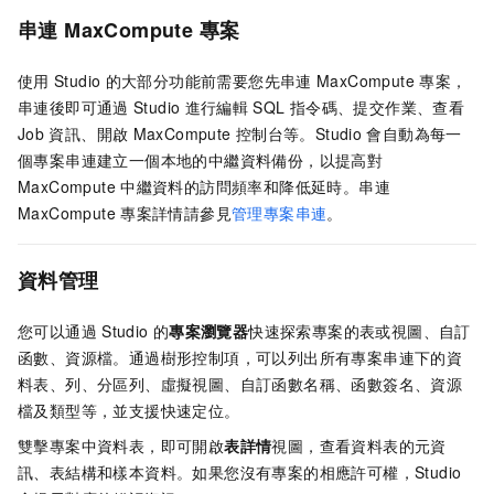
串連
MaxCompute
專案
使用
Studio
的大部分功能前需要您先串連
MaxCompute
專案，
串連後即可通過
Studio
進行編輯
SQL
指令碼、提交作業、查看
Job
資訊、開啟
MaxCompute
控制台等。Studio
會自動為每一
個專案串連建立一個本地的中繼資料備份，以提高對
MaxCompute
中繼資料的訪問頻率和降低延時。串連
MaxCompute
專案詳情請參見
管理專案串連
。
資料管理
您可以通過
Studio
的
專案瀏覽器
快速探索專案的表或視圖、自訂
函數、資源檔。通過樹形控制項，可以列出所有專案串連下的資
料表、列、分區列、虛擬視圖、自訂函數名稱、函數簽名、資源
檔及類型等，並支援快速定位。
雙擊專案中資料表，即可開啟
表詳情
視圖，查看資料表的元資
訊、表結構和樣本資料。如果您沒有專案的相應許可權，Studio