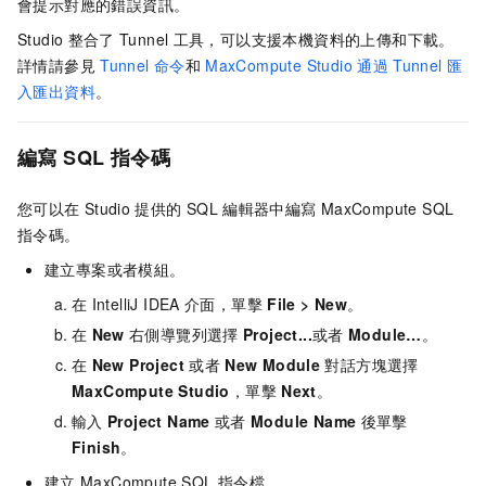
會提示對應的錯誤資訊。
Studio
整合了
Tunnel
工具，可以支援本機資料的上傳和下載。
詳情請參見
Tunnel
命令
和
MaxCompute Studio
通過
Tunnel
匯
入匯出資料
。
編寫
SQL
指令碼
您可以在
Studio
提供的
SQL
編輯器中編寫
MaxCompute SQL
指令碼。
建立專案或者模組。
在
IntelliJ IDEA
介面，單擊
File
>
New
。
在
New
右側導覽列選擇
Project...
或者
Module…
。
在
New Project
或者
New Module
對話方塊選擇
MaxCompute Studio
，單擊
Next
。
輸入
Project Name
或者
Module Name
後單擊
Finish
。
建立
MaxCompute SQL
指令檔。