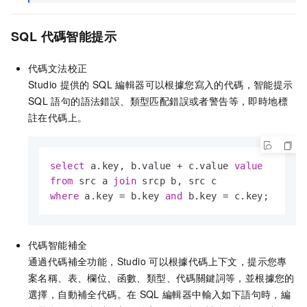
SQL
代碼智能提示
代碼文法校正
Studio
提供的
SQL
編輯器可以根據您寫入的代碼，智能提示
SQL
語句的語法錯誤、類型匹配錯誤或者警告等，即時地標
註在代碼上。
select
 a.key, b.value 
+
 c.value 
value
from
 src a 
join
where
 a.key 
=
 b.key 
and
 b.key 
=
 c.key;
代碼智能補全
通過代碼補全功能，Studio
可以根據代碼上下文，提示您專
案名稱、表、欄位、函數、類型、代碼關鍵詞等，並根據您的
選擇，自動補全代碼。在
SQL
編輯器中輸入如下語句時，編