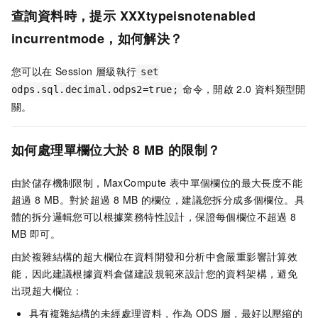
查詢資料時，提示
XXXtypeisnotenabled
incurrentmode，如何解決？
您可以在
Session
層級執行
set
命令，開啟
2.0
資料類型開
odps.sql.decimal.odps2=true;
關。
如何處理單欄位大於
8 MB
的限制？
由於儲存機制限制，MaxCompute
表中單個欄位的最大長度不能
超過
8 MB。對於超過
8 MB
的欄位，建議您拆分成多個欄位。具
體的拆分邏輯您可以根據業務特性設計，保證每個欄位不超過
8
MB
即可。
由於複雜結構的超大欄位在資料開發和分析中會嚴重影響計算效
能，因此建議根據資料倉儲建設規範來設計您的資料架構，避免
出現超大欄位：
具有複雜結構的未經處理資料，作為
ODS
層，最好以壓縮的