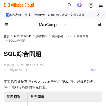
本內容由 AI 生成，僅供參考。如有歧義，請以中文原文為準。
MaxCompute
MaxCompute
操作指南
開發參考：SQL
常見問題
首頁
SQL綜合問題
SQL綜合問題
更新時間：
2025-12-11 16:27:23
Copy as MD
產品
本文為您介紹在
MaxCompute
中執行
SQL
時，與資料類型、
SQL
限制等相關的常見問題。
問題類別
常見問題