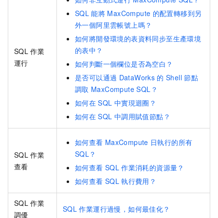
SQL
能將
MaxCompute
的配置轉移到另
外一個阿里雲帳號上嗎？
如何將開發環境的表資料同步至生產環境
的表中？
SQL
作業
運行
如何判斷一個欄位是否為空白？
是否可以通過
DataWorks
的
Shell
節點
調取
MaxCompute SQL？
如何在
SQL
中實現迴圈？
如何在
SQL
中調用賦值節點？
如何查看
MaxCompute
日執行的所有
SQL？
SQL
作業
查看
如何查看
SQL
作業消耗的資源量？
如何查看
SQL
執行費用？
SQL
作業
SQL
作業運行過慢，如何最佳化？
調優