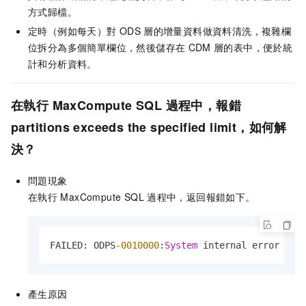
方式歸檔。
定時（例如每天）對
ODS
層的增量資料做資料清洗，複雜欄
位拆分為多個簡單欄位，然後儲存在
CDM
層的表中，便於統
計和分析資料。
在執行
MaxCompute SQL
過程中，報錯
partitions exceeds the specified limit，如何解
決？
問題現象
在執行
MaxCompute SQL
過程中，返回報錯如下。
FAILED: ODPS
-0010000
:
System
 internal error 
-
 O
產生原因