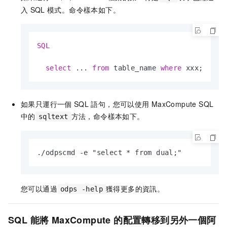
入
SQL
模式。命令樣本如下。
SQL
select
 ... 
from
 table_name 
where
 xxx;     
如果只運行一個
SQL
語句，您可以使用
MaxCompute SQL
中的
方法，命令樣本如下。
sqltext
.
/
odpscmd 
-
e "select * from dual;"          
您可以通過
獲得更多的資訊。
odps -help
SQL
能將
MaxCompute
的配置轉移到另外一個阿