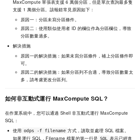
MaxCompute
單張表支援
6
萬個分區，但是單次查詢最多隻
支援
1
萬個分區。該報錯常見原因如下：
原因一：分區未寫分區條件。
原因二：使用類似使用者
ID
的欄位作為分區欄位，導致
分區數量過多。
解決措施
原因一的解決措施：如果未寫分區條件，補上分區條件即
可。
原因二的解決措施：如果分區列不合適，導致分區數量太
多，請考慮更改分區列。
如何非互動式運行
MaxCompute SQL？
在作業系統中，您可以通過
Shell
非互動式運行
MaxCompute
SQL：
使用
方式，讀取並處理
SQL
檔案。
odps -f filename
如果運行
SQL，Filename
檔案的第一行是
表示已經進
SQL