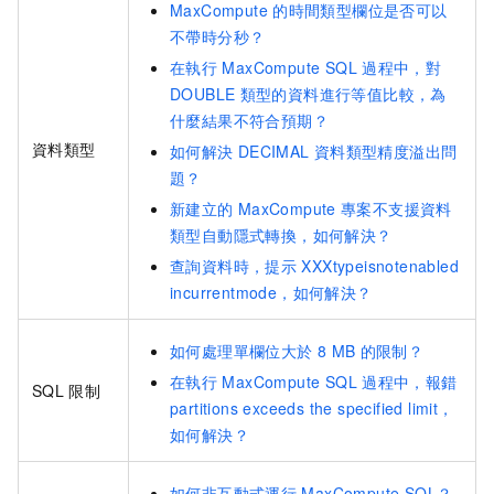
MaxCompute
的時間類型欄位是否可以
不帶時分秒？
在執行
MaxCompute SQL
過程中，對
DOUBLE
類型的資料進行等值比較，為
什麼結果不符合預期？
資料類型
如何解決
DECIMAL
資料類型精度溢出問
題？
新建立的
MaxCompute
專案不支援資料
類型自動隱式轉換，如何解決？
查詢資料時，提示
XXXtypeisnotenabled
incurrentmode，如何解決？
如何處理單欄位大於
8 MB
的限制？
在執行
MaxCompute SQL
過程中，報錯
SQL
限制
partitions exceeds the specified limit，
如何解決？
如何非互動式運行
MaxCompute SQL？