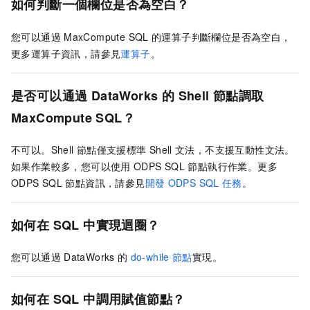
如何判斷一個欄位是否為空白？
您可以通過
MaxCompute SQL
的運算子判斷欄位是否為空白，
更多運算子資訊，請參見
運算子
。
是否可以通過
DataWorks
的
Shell
節點調取
MaxCompute SQL？
不可以。Shell
節點僅支援標準
Shell
文法，不支援互動性文法。
如果作業較多，您可以使用
ODPS SQL
節點執行作業。更多
ODPS SQL
節點資訊，請參見
開發
ODPS SQL
任務
。
如何在
SQL
中實現迴圈？
您可以通過
DataWorks
的
do-while
節點
實現。
如何在
SQL
中調用賦值節點？