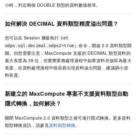
小時，判定兩個
DOUBLE
類型的資料數值相等。
如何解決
DECIMAL
資料類型精度溢出問題？
您可以在
Session
層級執行
set
命令，開啟
2.0
資料類型開
odps.sql.decimal.odps2=true;
關。但您需要注意，MaxCompute
支援的
DECIMAL
類型資料的
最大長度為
38
位，但實際業務處理過程中如果資料存放區為最大
長度，在資料處理過程中很容易出現資料溢出問題，建議調小資
料長度。
新建立的
MaxCompute
專案不支援資料類型自動
隱式轉換，如何解決？
關閉
MaxCompute 2.0
資料類型之後可進行隱式轉換。更多資料
類型轉換資訊，請參見
資料類型轉換
。