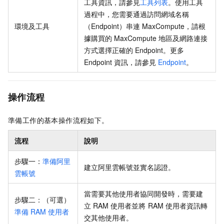
工具資訊，請參見
工具列表
。使用工具
過程中，您需要通過訪問網域名稱
環境及工具
（Endpoint）串連
MaxCompute，請根
據購買的
MaxCompute
地區及網路連接
方式選擇正確的
Endpoint。更多
Endpoint
資訊，請參見
Endpoint
。
操作流程
準備工作的基本操作流程如下。
流程
說明
步驟一：
準備阿里
建立阿里雲帳號並實名認證。
雲帳號
當需要其他使用者協同開發時，需要建
步驟二：（可選）
立
RAM
使用者並將
RAM
使用者資訊轉
準備
RAM
使用者
交其他使用者。