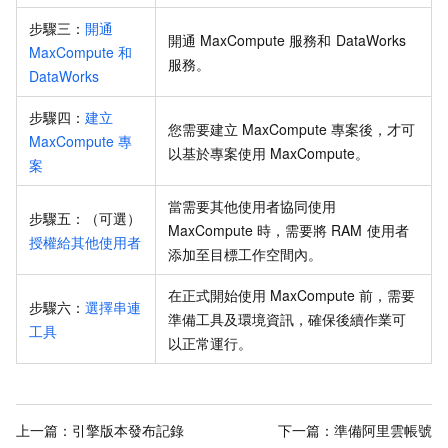
步驟三：
開通
開通
MaxCompute
服務
和
DataWorks
MaxCompute
和
服務
。
DataWorks
步驟四：
建立
您需要建立
MaxCompute
專案後，才可
MaxCompute
專
以基於專案使用
MaxCompute。
案
當需要其他使用者協同使用
步驟五：（可選）
MaxCompute
時，需要將
RAM
使用者
授權給其他使用者
添加至目標工作空間內。
在正式開始使用
MaxCompute
前，需要
步驟六：
選擇串連
準備工具及環境資訊，確保後續作業可
工具
以正常運行。
上一篇：
引擎版本發布記錄
下一篇：
準備阿里雲帳號