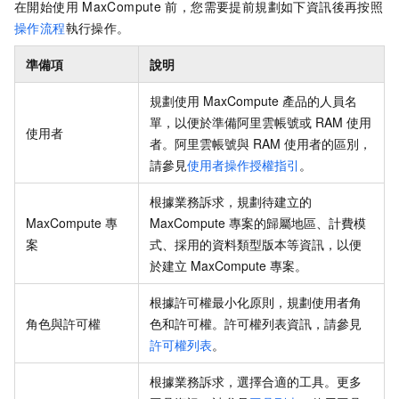
在開始使用
MaxCompute
前，您需要提前規劃如下資訊後再按照
操作流程
執行操作。
準備項
說明
規劃使用
MaxCompute
產品的人員名
單，以便於準備阿里雲帳號或
RAM
使用
使用者
者。阿里雲帳號與
RAM
使用者的區別，
請參見
使用者操作授權指引
。
根據業務訴求，規劃待建立的
MaxCompute
專
MaxCompute
專案的歸屬地區、計費模
案
式、採用的資料類型版本等資訊，以便
於建立
MaxCompute
專案。
根據許可權最小化原則，規劃使用者角
角色與許可權
色和許可權。許可權列表資訊，請參見
許可權列表
。
根據業務訴求，選擇合適的工具。更多