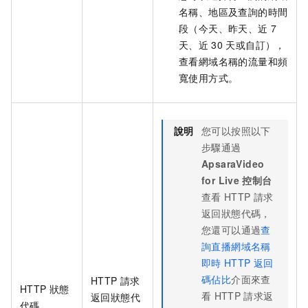
名稱、地區及查詢的時間
段（今天、昨天、近
7
天、近
30
天或自訂），
查看網域名稱的流量和頻
寬使用方式。
說明
您可以按照以下
步驟通過
ApsaraVideo
for Live
控制台
查看
HTTP
請求
返回狀態代碼，
您還可以通過
查
詢直播網域名稱
即時
HTTP
返回
碼佔比
介面來查
HTTP
請求
HTTP
狀態
看
HTTP
請求返
返回狀態代
代碼