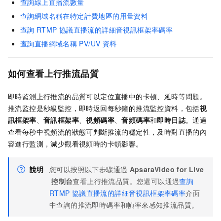
查詢線上直播流數量
查詢網域名稱在特定計費地區的用量資料
查詢
RTMP
協議直播流的詳細音視訊框架率碼率
查詢直播網域名稱
PV/UV
資料
如何查看上行推流品質
即時監測上行推流的品質可以定位直播中的卡頓、延時等問題。
推流監控是秒級監控，即時返回每秒鐘的推流監控資料，包括
視
訊框架率
、
音訊框架率
、
視頻碼率
、
音頻碼率
和
即時日誌
。通過
查看每秒中視頻流的狀態可判斷推流的穩定性，及時對直播的內
容進行監測，減少觀看視頻時的卡頓影響。
說明
您可以按照以下步驟通過
ApsaraVideo for Live
控制台
查看上行推流品質。您還可以通過
查詢
RTMP
協議直播流的詳細音視訊框架率碼率
介面
中查詢的推流即時碼率和幀率來感知推流品質。