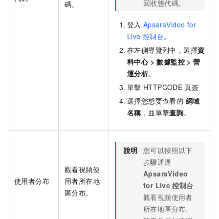
回狀態代碼。
碼。
登入
ApsaraVideo for
Live
控制台
。
在左側導覽列中，選擇
資
料中心
>
數據監控
>
營
運分析
。
單擊
HTTPCODE
頁簽
選擇您想要查看的
網域
名稱
，並單擊
查詢
。
說明
您可以按照以下
步驟通過
觀看視頻使
ApsaraVideo
使用者分布
用者所在地
for Live
控制台
區分布。
觀看視頻使用者
所在地區分布、