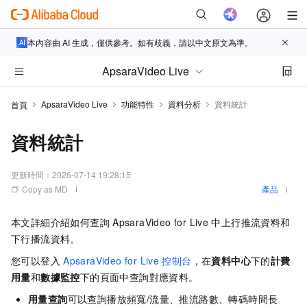
本內容由 AI 生成，僅供參考。如有歧義，請以中文原文為準。
ApsaraVideo Live
ApsaraVideo Live
功能特性
資料分析
資料統計
首頁
資料統計
更新時間：
2026-07-14 19:28:15
Copy as MD
產品
本文詳細介紹如何查詢
ApsaraVideo for Live
中上行推流資料和
下行播流資料。
您可以登入
ApsaraVideo for Live
控制台
，在
資料中心
下的
計費
用量
和
數據監控
下的頁面中查詢對應資料。
用量查詢
可以查詢播放頻寬/流量、推流路數、轉碼時間長