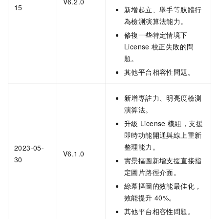
V6.2.0
15
新增起立、舉手等肢體行
為檢測演算法能力。
修複一些特定情境下
License
校正失敗的問
題。
其他平台相容性問題。
新增專註力、明亮度檢測
演算法。
升級
License
模組，支援
即時功能開通與線上重新
整理能力。
2023-05-
V6.1.0
30
實景摳圖新增支援直接指
定圖片路徑介面。
綠幕摳圖的效能最佳化，
效能提升
40%。
其他平台相容性問題。