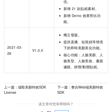
佳。
新增
21
款貼紙素材。
新增
Demo
效果對比功
能。
獨立發版。
提供直播、短視頻等情境
2021-03-
下的即時美顏美化功能。
V1.0.0
26
核心功能：人臉美顏、人
臉美型、人臉美妝、畫面
濾鏡、靜態/動態貼紙。
上一篇：
擷取美顏特效SDK
下一篇：
整合Web端美顏特效
License
SDK
该文章对您有帮助吗？