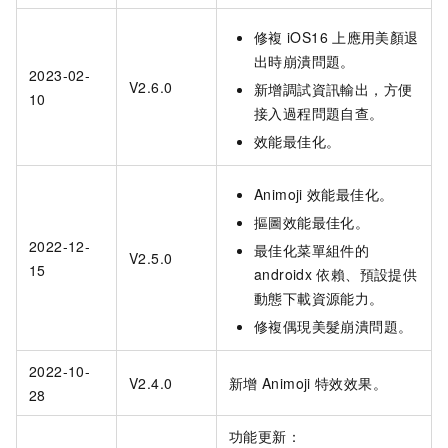
修複
iOS16
上應用美顏退
出時崩潰問題。
2023-02-
V2.6.0
新增調試資訊輸出，方便
10
接入過程問題自查。
效能最佳化。
Animoji
效能最佳化。
摳圖效能最佳化。
2022-12-
最佳化菜單組件的
V2.5.0
15
androidx
依賴、預設提供
動態下載資源能力。
修複偶現美髮崩潰問題。
2022-10-
V2.4.0
新增
Animoji
特效效果。
28
功能更新：