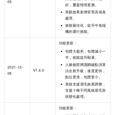
05
好，覆蓋情境更廣。
美顏效果新增背景高保真
處理。
效能最佳化，提升中低端
機的運行效能。
功能更新：
包體大裁剪，包體減小一
半，效能提升顯著。
人臉臉部辨識關鍵點演算
2021-12-
V1.6.0
法全新升級，速度更快，
08
點位更准，包體更小。
美妝支援眉毛效果調整，
支援十種不同風格眉毛形
狀變化處理。
功能更新：