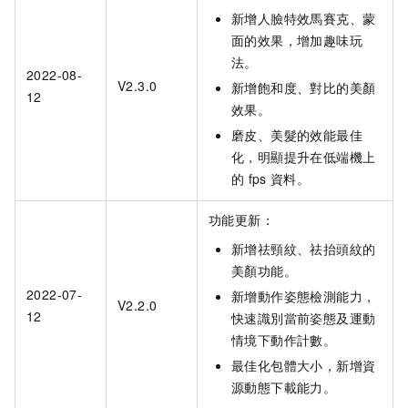
新增人臉特效馬賽克、蒙
面的效果，增加趣味玩
法。
2022-08-
V2.3.0
新增飽和度、對比的美顏
12
效果。
磨皮、美髮的效能最佳
化，明顯提升在低端機上
的
fps
資料。
功能更新：
新增祛頸紋、祛抬頭紋的
美顏功能。
2022-07-
新增動作姿態檢測能力，
V2.2.0
12
快速識別當前姿態及運動
情境下動作計數。
最佳化包體大小，新增資
源動態下載能力。