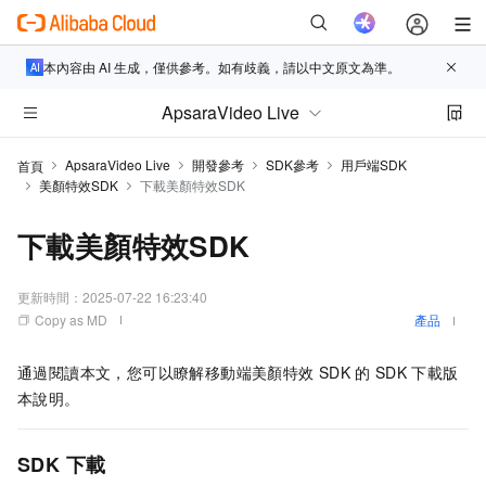
本內容由 AI 生成，僅供參考。如有歧義，請以中文原文為準。
ApsaraVideo Live
ApsaraVideo Live
開發參考
SDK參考
用戶端SDK
首頁
美顏特效SDK
下載美顏特效SDK
下載美顏特效SDK
更新時間：
2025-07-22 16:23:40
Copy as MD
產品
通過閱讀本文，您可以瞭解移動端
美顏特效
SDK
的
SDK
下載版
本說明。
SDK
下載