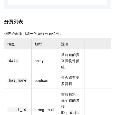
分頁列表
列表介面返回統一的遊標分頁信封。
欄位
類型
說明
當前頁的資
array
來源物件數
data
組
是否還有更
boolean
has_more
多資料
當前頁第一
條記錄的遊
標
string | null
first_id
ID；
data