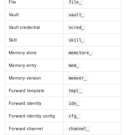
File
file_
Vault
vault_
Vault credential
vcred_
Skill
skill_
Memory store
memstore_
Memory entry
mem_
Memory version
memver_
Forward template
tmpl_
Forward identity
idn_
Forward identity config
cfg_
Forward channel
channel_