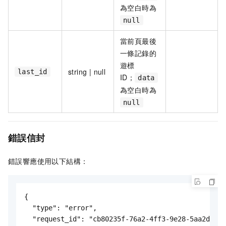
為空白時為
null
當前頁最後
一條記錄的
遊標
string | null
last_id
ID；
data
為空白時為
null
錯誤信封
錯誤響應使用以下結構：
{

  "type": "error",

  "request_id": "cb80235f-76a2-4ff3-9e28-5aa2da12d