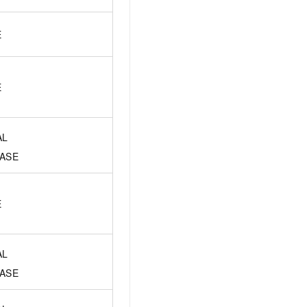
E
E
AL
ASE
E
AL
ASE