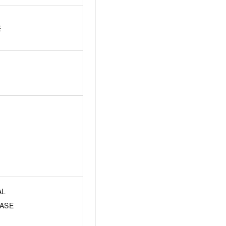
E
AL
ASE