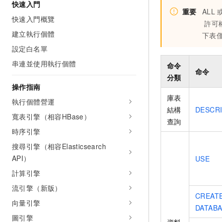
快速入門
重要
ALL
快速入門概覽
許可
建立執行個體
下表
設定白名單
串連並使用執行個體
命令
命令
分類
操作指南
庫表
執行個體營運
結構
DESCR
寬表引擎（相容HBase）
查詢
時序引擎
搜尋引擎（相容Elasticsearch
API）
USE
計算引擎
流引擎（新版）
CREAT
向量引擎
DATAB
圖引擎