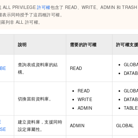
或
ALL PRIVILEGE
許可權
包含了
READ、WRITE、ADMIN
和
TRASH
權表示同時授予了這四種許可權。
僅羅列非
ALL
許可權。
說明
需要的許可權
許可權支
查詢表或資料庫的結
GLOB
IBE
READ
構。
DATAB
READ
GLOB
切換當前資料庫。
WRITE
DATAB
ADMIN
TABLE
E
建立資料庫，支援同時
ADMIN
GLOBAL
ASE
設定庫屬性。