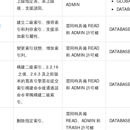
E
上線指定表。表上線
GLOB
ADMIN
後，支援讀寫。
DATAB
建立二級索引、搜尋索
E
需同時具備
READ
引和列存索引，支援添
DATABAS
和
ADMIN
許可權
加索引屬性。
變更索引狀態、增加索
需同時具備
READ
DATABAS
引列。
和
ADMIN
許可權
構建二級索引，2.2.16
之後、2.6.3
及之前版
本的寬表引擎需在提交
需同時具備
READ
DATABAS
索引構建命令後通過該
和
ADMIN
許可權
命令單獨構建二級索
引。
需同時具備
刪除指定索引。
READ、ADMIN
和
DATABAS
TRASH
許可權