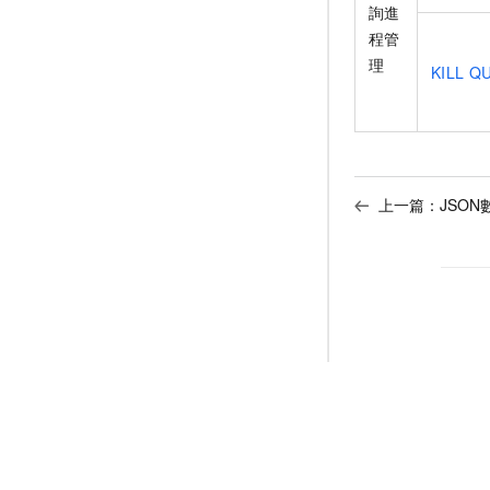
詢進
程管
理
KILL Q
上一篇：
JSO