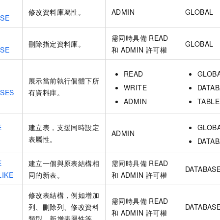
修改資料庫屬性。
ADMIN
GLOBAL
ASE
需同時具備
READ
刪除指定資料庫。
GLOBAL
ASE
和
ADMIN
許可權
READ
GLOB
展示當前執行個體下所
WRITE
DATAB
ASES
有資料庫。
ADMIN
TABLE
E
建立表，支援同時設定
GLOB
ADMIN
表屬性。
DATAB
E
建立一個與原表結構相
需同時具備
READ
DATABAS
LIKE
同的新表。
和
ADMIN
許可權
修改表結構，例如增加
需同時具備
READ
列、刪除列、修改資料
DATABAS
和
ADMIN
許可權
類型、新增表屬性等。