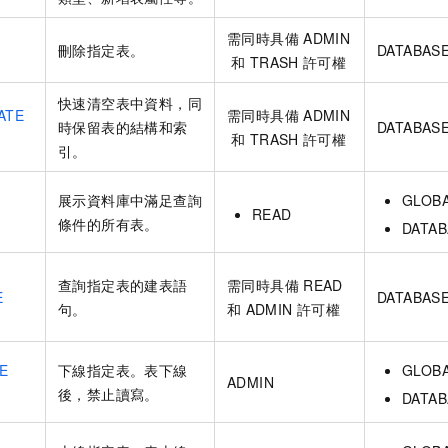
需同時具備
ADMIN
刪除指定表。
DATABAS
和
TRASH
許可權
快速清空表中資料，同
ATE
需同時具備
ADMIN
時保留表的結構和索
DATABAS
和
TRASH
許可權
引。
展示資料庫中滿足查詢
GLOB
READ
S
條件的所有表。
DATAB
查詢指定表的建表語
需同時具備
READ
E
DATABAS
句。
和
ADMIN
許可權
E
下線指定表。表下線
GLOB
ADMIN
後，禁止讀寫。
DATAB