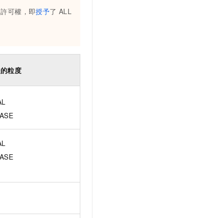
許可權，即
授予
了
ALL
援的粒度
AL
ASE
AL
ASE