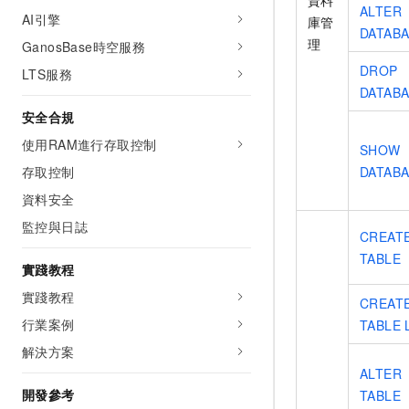
資料
ALTER
AI引擎
庫管
DATAB
理
GanosBase時空服務
DROP
LTS服務
DATAB
安全合規
使用RAM進行存取控制
SHOW
存取控制
DATAB
資料安全
監控與日誌
CREAT
TABLE
實踐教程
實踐教程
CREAT
行業案例
TABLE 
解決方案
ALTER
開發參考
TABLE