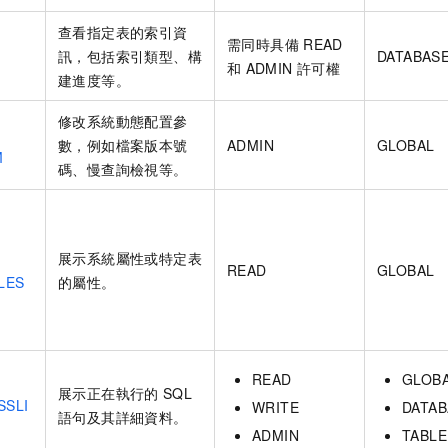
查看指定表的索引資
需同時具備
READ
訊，包括索引類型、構
DATABAS
和
ADMIN
許可權
建進度等。
修改系統動態配置參
數，例如檔案版本號
ADMIN
GLOBAL
M
碼、慢查詢檢視等。
展示系統屬性或特定表
READ
GLOBAL
LES
的屬性。
READ
GLOB
展示正在執行的
SQL
SSLI
WRITE
DATAB
語句及其詳細資料。
ADMIN
TABLE