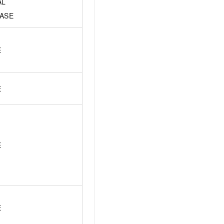
AL
ASE
E
E
E
E