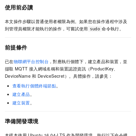
使用前必讀
本文操作步驟以普通使用者權限為例。如果您在操作過程中涉及
到管理員權限才能執行的操作，可嘗試使用
命令執行。
sudo
前提條件
已在
物聯網平台控制台
，對應執行個體下，
建立產品和裝置，並
擷取
MQTT
接入網域名稱和
裝置認證資訊（ProductKey、
DeviceName
和
DeviceSecret）。具體操作，請參見：
查看執行個體終端節點
。
建立產品
。
建立裝置
。
準備開發環境
本樣本使用
Ubuntu 16.04-LTS
作為開發環境。執行以下命令構