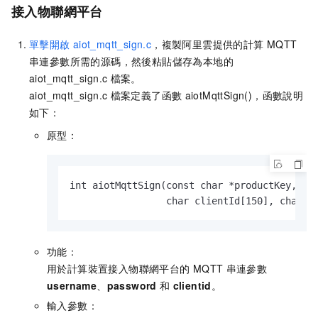
接入物聯網平台
單擊開啟
aiot_mqtt_sign.c
，複製阿里雲提供的計算
MQTT
串連參數所需的源碼，然後粘貼儲存為本地的
aiot_mqtt_sign.c
檔案。
aiot_mqtt_sign.c
檔案定義了函數
aiotMqttSign()
，函數說明
如下：
原型：
int aiotMqttSign(const char *productKey, con
                 char clientId[150], char u
功能：
用於計算裝置接入物聯網平台的
MQTT
串連參數
username
、
password
和
clientid
。
輸入參數：