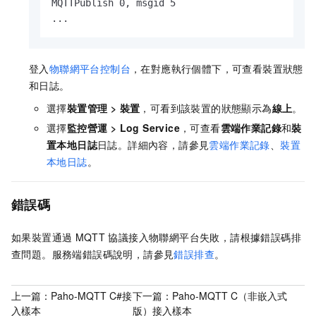
MQTTPublish 0, msgid 5

...
登入
物聯網平台控制台
，在對應執行個體下，可查看裝置狀態
和日誌。
選擇
裝置管理
>
裝置
，可看到該裝置的狀態顯示為
線上
。
選擇
監控營運
>
Log Service
，可查看
雲端作業記錄
和
裝
置本地日誌
日誌。詳細內容，請參見
雲端作業記錄
、
裝置
本地日誌
。
錯誤碼
如果裝置通過
MQTT
協議接入物聯網平台失敗，請根據錯誤碼排
查問題。服務端錯誤碼說明，請參見
錯誤排查
。
上一篇：
Paho-MQTT C#接
下一篇：
Paho-MQTT C（非嵌入式
入樣本
版）接入樣本