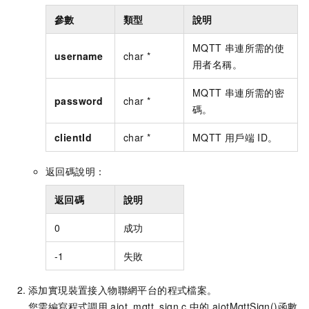
參數
類型
說明
MQTT
串連所需的使
username
char *
用者名稱。
MQTT
串連所需的密
password
char *
碼。
clientId
char *
MQTT
用戶端
ID。
返回碼說明：
返回碼
說明
0
成功
-1
失敗
添加實現裝置接入物聯網平台的程式檔案。
您需編寫程式調用
aiot_mqtt_sign.c
中的
aiotMqttSign()
函數