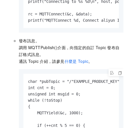
printf("Connecting to %s %d\n", host, port);
rc = MQTTConnect(&c, &data);

printf("MQTTConnect %d, Connect aliyun IoT 
發布訊息。
調用
MQTTPublish()
介面，向指定的自訂
Topic
發布自
訂格式訊息。
通訊
Topic
介紹，請參見
什麼是
Topic
。
char *pubTopic = "/"EXAMPLE_PRODUCT_KEY"/"EX
int cnt = 0;

unsigned int msgid = 0;

while (!toStop)

{

    MQTTYield(&c, 1000);    

    if (++cnt % 5 == 0) {
