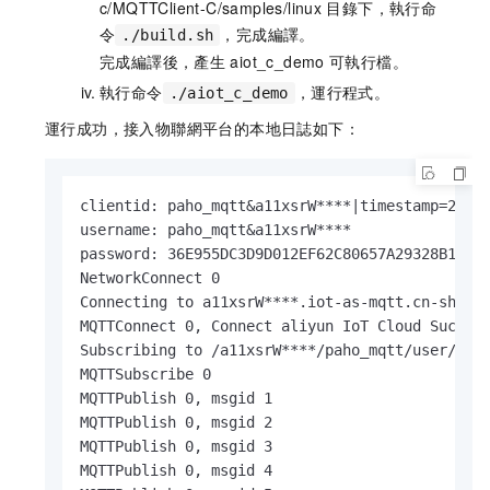
c/MQTTClient-C/samples/linux
目錄下，執行命
令
，完成編譯。
./build.sh
完成編譯後，產生
aiot_c_demo
可執行檔。
執行命令
，運行程式。
./aiot_c_demo
運行成功，接入物聯網平台的本地日誌如下：
clientid: paho_mqtt&a11xsrW****|timestamp=25246
username: paho_mqtt&a11xsrW****

password: 36E955DC3D9D012EF62C80657A29328B1CFAE
NetworkConnect 0

Connecting to a11xsrW****.iot-as-mqtt.cn-shangh
MQTTConnect 0, Connect aliyun IoT Cloud Success
Subscribing to /a11xsrW****/paho_mqtt/user/get

MQTTSubscribe 0

MQTTPublish 0, msgid 1

MQTTPublish 0, msgid 2

MQTTPublish 0, msgid 3

MQTTPublish 0, msgid 4
