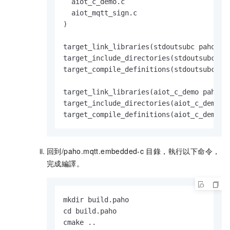
  aiot_c_demo.c

  aiot_mqtt_sign.c

)

target_link_libraries(stdoutsubc paho-emb
target_include_directories(stdoutsubc PRI
target_compile_definitions(stdoutsubc PRI
target_link_libraries(aiot_c_demo paho-em
target_include_directories(aiot_c_demo PR
target_compile_definitions(aiot_c_demo P
回到
/paho.mqtt.embedded-c
目錄，執行以下命令，
完成編譯。
mkdir build.paho

cd build.paho

cmake ..
