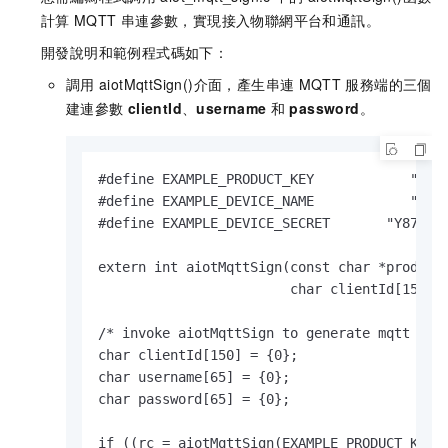
計算
MQTT
串連參數，實現接入物聯網平台和通訊。
開發說明和範例程式碼如下：
調用
aiotMqttSign()
介面，產生串連
MQTT
服務端的三個
建連參數
clientId
、
username
和
password
。
#define EXAMPLE_PRODUCT_KEY            "a11x
#define EXAMPLE_DEVICE_NAME            "paho
#define EXAMPLE_DEVICE_SECRET       "Y877Bgo
extern int aiotMqttSign(const char *productK
                        char clientId[150], 
/* invoke aiotMqttSign to generate mqtt conn
char clientId[150] = {0};

char username[65] = {0};

char password[65] = {0};

if ((rc = aiotMqttSign(EXAMPLE_PRODUCT_KEY, 