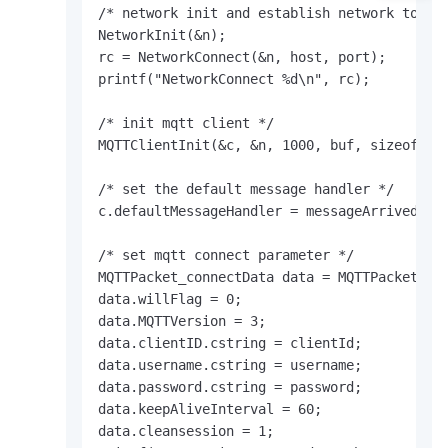
/* network init and establish network to ali
NetworkInit(&n);

rc = NetworkConnect(&n, host, port);

printf("NetworkConnect %d\n", rc);

/* init mqtt client */

MQTTClientInit(&c, &n, 1000, buf, sizeof(buf
/* set the default message handler */

c.defaultMessageHandler = messageArrived;

/* set mqtt connect parameter */

MQTTPacket_connectData data = MQTTPacket_con
data.willFlag = 0;

data.MQTTVersion = 3;

data.clientID.cstring = clientId;

data.username.cstring = username;

data.password.cstring = password;

data.keepAliveInterval = 60;

data.cleansession = 1;
