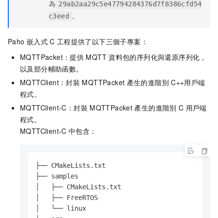
為
29ab2aa29c5e47794284376d7f8386cfd54
。
c3eed
Paho
嵌入式
C
工程提供了以下三個子專案：
MQTTPacket
：提供
MQTT
資料包的序列化與還原序列化，
以及部分輔助函數。
MQTTClient
：封裝
MQTTPacket
產生的進階別
C++用戶端
程式。
MQTTClient-C
：封裝
MQTTPacket
產生的進階別
C
用戶端
程式。
MQTTClient-C
中包含：
├── CMakeLists.txt

├── samples

│   ├── CMakeLists.txt

│   ├── FreeRTOS

│   └── linux
