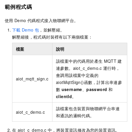
範例程式碼
使用
Demo
代碼程式接入物聯網平台。
下載
Demo
包
，並解壓縮。
解壓縮後，程式碼封裝裡有以下兩個檔案：
檔案
說明
該檔案中的代碼用於產生
MQTT
建
連參數。
aiot_c_demo.c
運行時，
會調用該檔案中定義的
aiot_mqtt_sign.c
aiotMqttSign()
函數，計算出串連參
數
username
、
password
和
clientId
。
該檔案包含裝置與物聯網平台串連
aiot_c_demo.c
和通訊的邏輯代碼。
在
aiot_c_demo.c
中，將裝置資訊修改為您的裝置資訊。