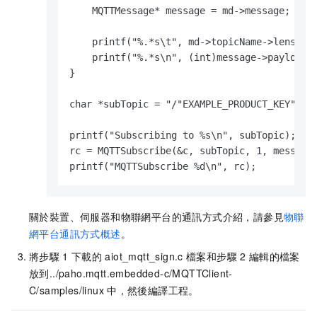
    MQTTMessage* message = md->message;

    printf("%.*s\t", md->topicName->lenstrin
    printf("%.*s\n", (int)message->payloadle
}

char *subTopic = "/"EXAMPLE_PRODUCT_KEY"/"EX
printf("Subscribing to %s\n", subTopic);

rc = MQTTSubscribe(&c, subTopic, 1, messageA
printf("MQTTSubscribe %d\n", rc);
關於裝置、伺服器和物聯網平台的通訊方式介紹，請參見
物聯
網平台通訊方式概述
。
將步驟
1
下載的
aiot_mqtt_sign.c
檔案和步驟
2
編輯的檔案
放到
../paho.mqtt.embedded-c/MQTTClient-
C/samples/linux
中，然後編譯工程。