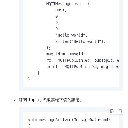
        MQTTMessage msg = {

            QOS1,

            0,

            0,

            0,

            "Hello world",

            strlen("Hello world"),

        };

        msg.id = ++msgid;

        rc = MQTTPublish(&c, pubTopic, &msg)
        printf("MQTTPublish %d, msgid %d\n",
    }

}
訂閱
Topic，擷取雲端下發的訊息。
void messageArrived(MessageData* md)

{
