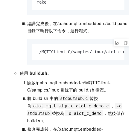
make
編譯完成後，在
/paho.mqtt.embedded-c/build.paho
目錄下執行以下命令，運行程式。
./MQTTClient-C/samples/linux/aiot_c_demo
使用
build.sh
。
開啟
/paho.mqtt.embedded-c/MQTTClient-
C/samples/linux
目錄下的
build.sh
檔案。
將
build.sh
中的
替換
stdoutsub.c
為
，
aiot_mqtt_sign.c aiot_c_demo.c
-o
替換為
，然後儲存
stdoutsub
-o aiot_c_demo
build.sh
。
修改完成後，在
/paho.mqtt.embedded-