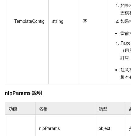
如果欄
蓋模板
TemplateConfig
string
否
如果欄
當前支
FaceC
（用英文
訂庫 I
注意事
板本身
nlpParams 說明
功能
名稱
類型
必
nlpParams
object
是