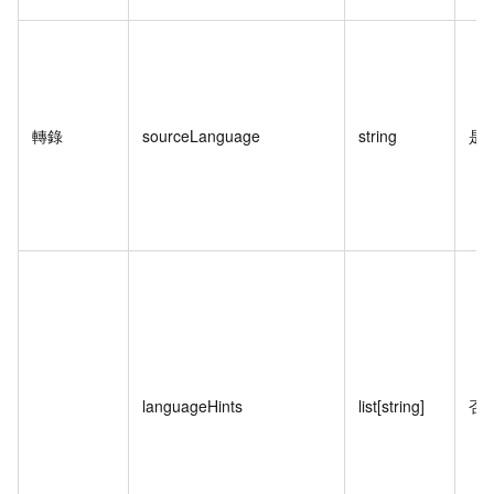
轉錄
sourceLanguage
string
是
languageHints
list[string]
否