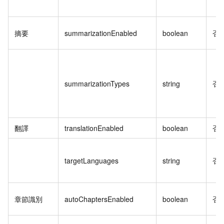
摘要
summarizationEnabled
boolean
否
summarizationTypes
string
否
翻譯
translationEnabled
boolean
否
targetLanguages
string
否
章節識別
autoChaptersEnabled
boolean
否