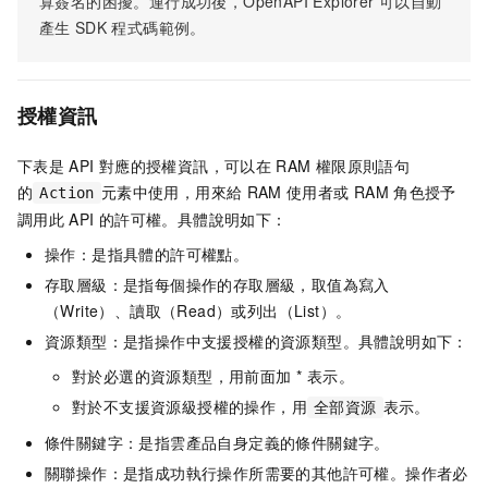
算簽名的困擾。運行成功後，OpenAPI Explorer
可以自動
產生
SDK
程式碼範例。
授權資訊
下表是
API
對應的授權資訊，可以在
RAM
權限原則語句
的
元素中使用，用來給
RAM
使用者或
RAM
角色授予
Action
調用此
API
的許可權。具體說明如下：
操作：是指具體的許可權點。
存取層級：是指每個操作的存取層級，取值為寫入
（Write）、讀取（Read）或列出（List）。
資源類型：是指操作中支援授權的資源類型。具體說明如下：
對於必選的資源類型，用前面加 * 表示。
對於不支援資源級授權的操作，用
表示。
全部資源
條件關鍵字：是指雲產品自身定義的條件關鍵字。
關聯操作：是指成功執行操作所需要的其他許可權。操作者必