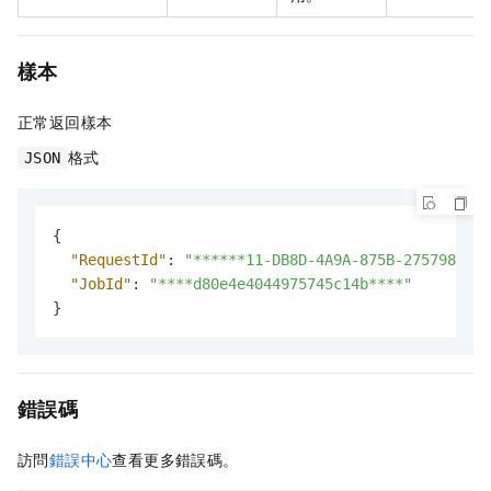
樣本
正常返回樣本
格式
JSON
{
"RequestId"
:
"******11-DB8D-4A9A-875B-275798****
"JobId"
:
"****d80e4e4044975745c14b****"
}
錯誤碼
訪問
錯誤中心
查看更多錯誤碼。