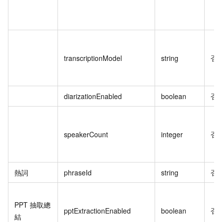
transcriptionModel
string
否
diarizationEnabled
boolean
否
speakerCount
integer
否
熱詞
phraseId
string
否
PPT 抽取總
pptExtractionEnabled
boolean
否
結