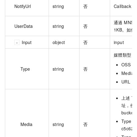
NotifyUrl
string
否
Callback
通過 MN
UserData
string
否
1KB。如何
Input
object
否
input
媒體類型，
OSS
Type
string
否
Media
URL
上述 T
址，例如：
bucket/
Type 為
Media
string
否
c5c62d
Type 為