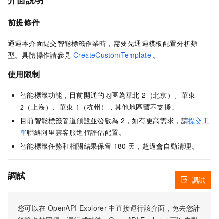
介面說明
前提條件
通過本介面提交智能標籤作業時，需要先通過模板配置分析類
型。具體操作請參見
CreateCustomTemplate
。
使用限制
智能標籤功能，目前開通的地區為華北 2（北京）、華東
2（上海）、華東 1（杭州），其他地區暫不支援。
目前智能標籤管道預設並發數為 2，如有更高需求，請
提交工
單
聯絡阿里雲客服進行評估配置。
智能標籤任務和相關結果保留 180 天，超過會自動清理。
調試
調試
您可以在
OpenAPI Explorer
中直接運行該介面，免去您計