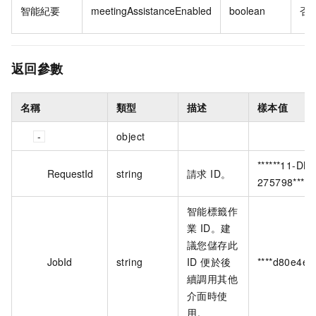
智能紀要
meetingAssistanceEnabled
boolean
否
返回參數
名稱
類型
描述
樣本值
object
******11-DB
RequestId
string
請求 ID。
275798******
智能標籤作
業 ID。建
議您儲存此
JobId
string
ID 便於後
****d80e4e4
續調用其他
介面時使
用。