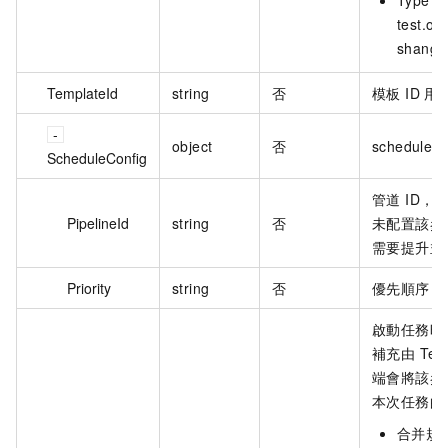
test.os
shangh
TemplateId
string
否
模板 ID 
object
否
scheduleCo
ScheduleConfig
管道 ID
PipelineId
string
否
未配置該參
需要提升並
Priority
string
否
優先順序，
啟動任務時
補充由 Te
端會將該參
本次任務的
合并規