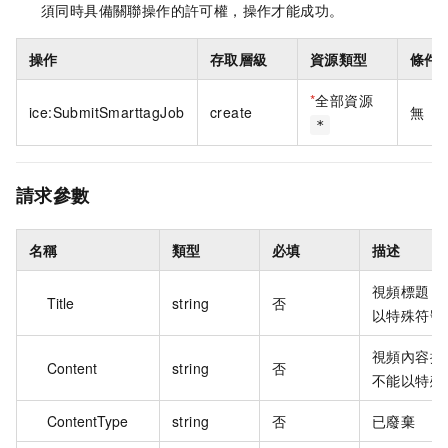
須同時具備關聯操作的許可權，操作才能成功。
操作
存取層級
資源類型
條件
*
全部資源
ice:SubmitSmarttagJob
create
無
*
請求參數
名稱
類型
必填
描述
視頻標題，
Title
string
否
以特殊符號
視頻內容描
Content
string
否
不能以特殊
ContentType
string
否
已廢棄