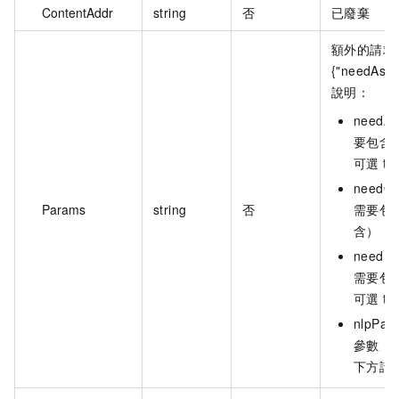
ContentAddr
string
否
已廢棄
額外的請求
{"needAsrD
說明：
needA
要包含原
可選 t
needO
Params
string
否
需要包含
含），可
needM
需要包含
可選 t
nlpPa
參數，預
下方請