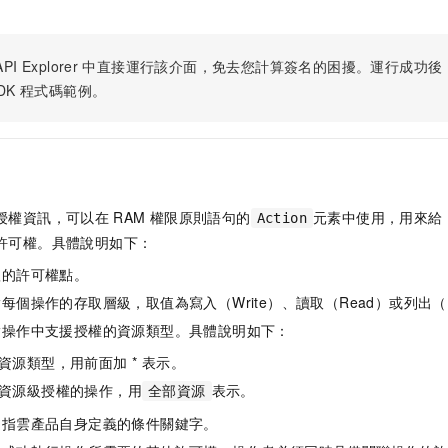
PI Explorer
中直接運行該介面，免去您計算簽名的困擾。運行成功後，OpenA
DK
程式碼範例。
授權資訊，可以在
RAM
權限原則語句的
元素中使用，用來給
Action
許可權。具體說明如下：
體的許可權點。
每個操作的存取層級，取值為寫入（Write）、讀取（Read）或列出（L
指操作中支援授權的資源類型。具體說明如下：
資源類型，用前面加 * 表示。
資源級授權的操作，用
表示。
全部資源
是指雲產品自身定義的條件關鍵字。