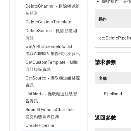
關聯操作：是
DeleteChannel - 刪除頻道組
裝頻道
操作
DeleteCustomTemplate
DeleteSource - 刪除頻道組
裝源
ice:DeletePipeli
GetAiRtcLicenseInfoList -
擷取AI即時互動授權批次資訊
請求參數
GetCustomTemplate - 擷取
自訂模板資訊
GetSource - 擷取頻道組裝源
名稱
資訊
ListAlerts - 擷取頻道組裝警
PipelineId
告資訊
SubmitDynamicChartJob -
提交動態圖表任務
返回參數
CreatePipeline