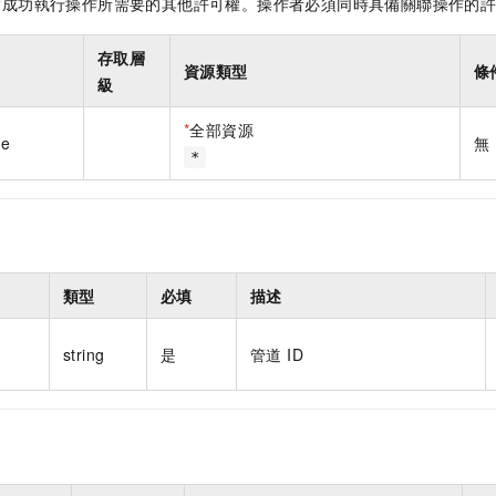
指成功執行操作所需要的其他許可權。操作者必須同時具備關聯操作的
存取層
資源類型
條
級
*
全部資源
ne
無
*
類型
必填
描述
string
是
管道 ID