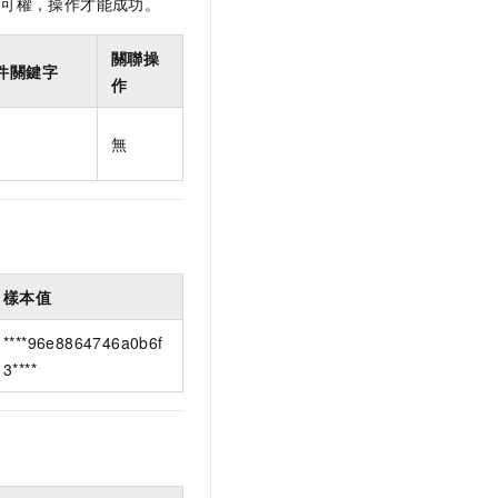
許可權，操作才能成功。
關聯操
件關鍵字
作
無
樣本值
****96e8864746a0b6f
3****