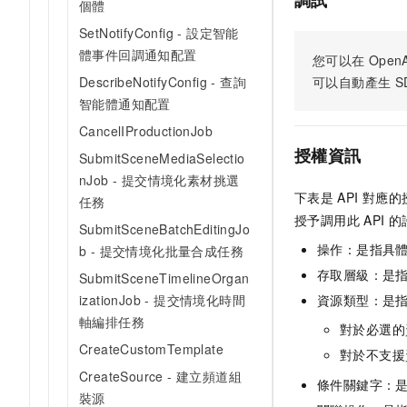
調試
個體
SetNotifyConfig - 設定智能
體事件回調通知配置
您可以在
OpenA
DescribeNotifyConfig - 查詢
可以自動產生
S
智能體通知配置
CancelIProductionJob
授權資訊
SubmitSceneMediaSelectio
nJob - 提交情境化素材挑選
下表是
API
對應的
任務
授予調用此
API
的
SubmitSceneBatchEditingJo
操作：是指具
b - 提交情境化批量合成任務
存取層級：是指
SubmitSceneTimelineOrgan
izationJob - 提交情境化時間
資源類型：是
軸編排任務
對於必選的
CreateCustomTemplate
對於不支援
CreateSource - 建立頻道組
條件關鍵字：
裝源