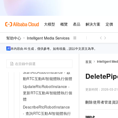
DescribePlayList - 播放記錄
列表介面
素材中心
GetStorageList - 擷取OSS
儲存地址清單
幫助中心
Intelligent Media Services
SearchEditingProject - 搜尋
本內容由 AI 生成，僅供參考。如有歧義，請以中文原文為準。
雲剪輯工程
StopRtcRobotInstance - 停
Intelligent Me
首頁
止RTC互動AI智能體執行個體
StartRtcRobotInstance - 啟
DeleteP
動RTC互動AI智能體執行個體
UpdateRtcRobotInstance -
更新時間：
2026-03-21
更新RTC互動AI智能體執行個
體
刪除使用者管道資
DescribeRtcRobotInstance
- 查詢RTC互動AI智能體執行