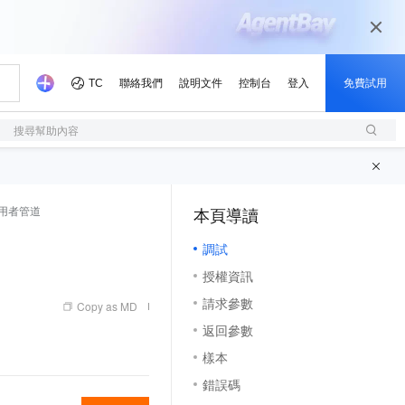
搜尋幫助內容
刪除使用者管道
本頁導讀
（1, M）
調試
授權資訊
請求參數
Copy as MD
返回參數
樣本
錯誤碼