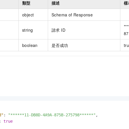
類型
描述
樣
object
Schema of Response
**
string
請求 ID
87
boolean
是否成功
tr
d"
:
"******11-DB8D-4A9A-875B-275798******"
,
:
true