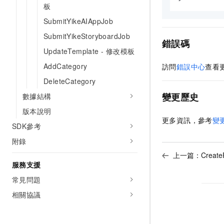
板
SubmitYikeAIAppJob
SubmitYikeStoryboardJob
錯誤碼
UpdateTemplate - 修改模板
AddCategory
訪問
錯誤中心
查看
DeleteCategory
變更歷史
數據結構
版本說明
更多資訊，參考
變
SDK參考
附錄
上一篇：
Create
服務支援
常見問題
相關協議