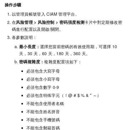
操作步驟
以管理員帳號登入
CIAM
管理平台。
在
风险管理
>
风险控制
>
密码强度检测
卡片中對定期修改密
碼進行配置以及開啟/關閉。
各參數說明：
最小長度：
選擇您當前密碼的有效使用期，可選擇
10
天，30
天，60
天，180
天，360
天。
密碼複雜度：
複雜度配置項如下：
必須包含大寫字母
必須包含小寫字母
必須包含數字
0-9
必須包含特殊字元（！@ # $ % & * ～）
不能包含使用者名稱
不能包含姓名拼音
不能包含手機號碼
不能包含郵箱首碼