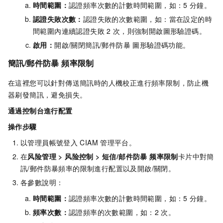
時間範圍：
認證頻率次數的計數時間範圍，如：5
分鐘。
認證失敗次數：
認證失敗的次數範圍，如：當在設定的時
間範圍內連續認證失敗
2
次，則強制開啟圖形驗證碼。
啟用：
開啟/關閉簡訊/郵件防暴 圖形驗證碼功能。
簡訊/郵件防暴 頻率限制
在這裡您可以針對傳送簡訊時的人機校正進行頻率限制，防止機
器刷發簡訊，避免損失。
通過控制台進行配置
操作步驟
以管理員帳號登入
CIAM
管理平台。
在
风险管理
>
风险控制
>
短信/邮件防暴 频率限制
卡片中對簡
訊/郵件防暴頻率的限制進行配置以及開啟/關閉。
各參數說明：
時間範圍：
認證頻率次數的計數時間範圍，如：5
分鐘。
頻率次數：
認證頻率的次數範圍，如：2
次。