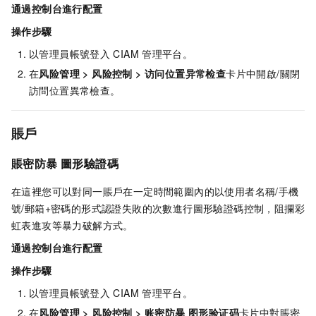
通過控制台進行配置
操作步驟
以管理員帳號登入
CIAM
管理平台。
在
风险管理
>
风险控制
>
访问位置异常检查
卡片中開啟/關閉
訪問位置異常檢查。
賬戶
賬密防暴 圖形驗證碼
在這裡您可以對同一賬戶在一定時間範圍內的以使用者名稱/手機
號/郵箱+密碼的形式認證失敗的次數進行圖形驗證碼控制，阻攔彩
虹表進攻等暴力破解方式。
通過控制台進行配置
操作步驟
以管理員帳號登入
CIAM
管理平台。
在
风险管理
>
风险控制
>
账密防暴 图形验证码
卡片中對賬密