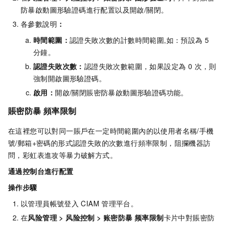
防暴啟動圖形驗證碼進行配置以及開啟/關閉。
各參數說明
：
時間範圍：
認證失敗次數的計數時間範圍,如：預設為 5
分鐘。
認證失敗次數：
認證失敗次數範圍，如果設定為 0 次，則
強制開啟圖形驗證碼。
啟用：
開啟/關閉賬密防暴啟動圖形驗證碼功能。
賬密防暴 頻率限制
在這裡您可以對同一賬戶在一定時間範圍內的以使用者名稱/手機
號/郵箱+密碼的形式認證失敗的次數進行頻率限制，阻攔機器訪
問，彩虹表進攻等暴力破解方式。
通過控制台進行配置
操作步驟
以管理員帳號登入
CIAM
管理平台。
在
风险管理
>
风险控制
>
账密防暴 频率限制
卡片中對賬密防