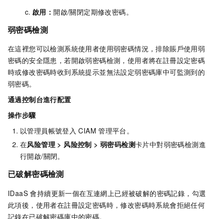
啟用：
開啟/關閉定期修改密碼。
弱密碼檢測
在這裡您可以檢測系統使用者使用弱密碼情況，排除賬戶使用弱
密碼的安全隱患，若開啟弱密碼檢測，使用者將在註冊設定密碼
時或修改密碼時收到系統提示並無法設定弱密碼庫中可監測到的
弱密碼。
通過控制台進行配置
操作步驟
以管理員帳號登入
CIAM
管理平台。
在
风险管理
>
风险控制
>
弱密码检测
卡片中對弱密碼檢測進
行開啟/關閉。
已破解密碼檢測
IDaaS 會持續更新一個在互連網上已經被破解的密碼記錄，勾選
此項後，使用者在註冊設定密碼時，修改密碼時系統會拒絕任何
記錄在已破解密碼庫中的密碼。