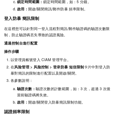
鎖定時間範圍：
鎖定時間範圍，如：5
分鐘。
啟用：
開啟/關閉簡訊/郵件防暴 頻率限制。
登入防暴 簡訊限制
在這裡您可以針對同一登入流程對簡訊/郵件驗證碼的驗證次數限
制，防止驗證碼丟失導致的認證風險。
通過控制台進行配置
操作步驟
以管理員帳號登入
CIAM
管理平台。
在
风险管理
>
风险控制
>
登录防暴 短信限制
卡片中對登入防
暴對簡訊的限制進行配置以及開啟/關閉。
各參數說明：
驗證次數：
驗證次數的計數範圍，如：3
次，超過
3
次後
當前驗證碼將失效。
啟用：
開啟/關閉登入防暴簡訊限制功能。
認證頻率限制