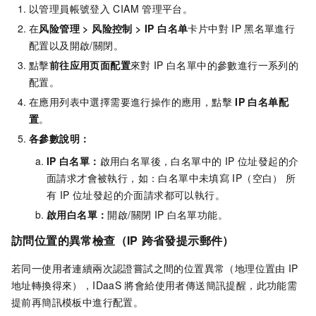
以管理員帳號登入
CIAM
管理平台。
在
风险管理
>
风险控制
>
IP 白名单
卡片中對
IP
黑名單進行
配置以及開啟/關閉。
點擊
前往应用页面配置
來對
IP
白名單中的參數進行一系列的
配置。
在應用列表中選擇需要進行操作的應用，點擊
IP 白名单配
置
。
各參數說明：
IP
白名單：
啟用白名單後，白名單中的 IP 位址發起的介
面請求才會被執行，如：白名單中未填寫
IP（空白） 所
有 IP 位址發起的介面請求都可以執行。
啟用白名單：
開啟/關閉
IP
白名單功能。
訪問位置的異常檢查（IP
跨省發提示郵件）
若同一使用者連續兩次認證嘗試之間的位置異常（地理位置由
IP
地址轉換得來），IDaaS
將會給使用者傳送簡訊提醒，此功能需
提前再簡訊模板中進行配置。