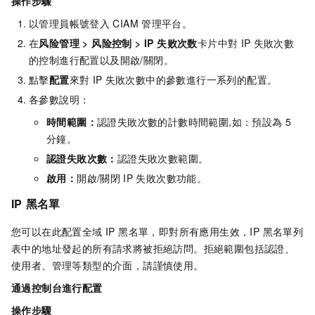
操作步驟
以管理員帳號登入
CIAM
管理平台。
在
风险管理
>
风险控制
>
IP 失败次数
卡片中對
IP
失敗次數
的控制進行配置以及開啟/關閉。
點擊
配置
來對
IP
失敗次數中的參數進行一系列的配置。
各參數說明：
時間範圍：
認證失敗次數的計數時間範圍,如：預設為 5
分鐘。
認證失敗次數：
認證失敗次數範圍。
啟用：
開啟/關閉
IP
失敗次數功能。
IP
黑名單
您可以在此配置全域 IP 黑名單，即對所有應用生效，IP 黑名單列
表中的地址發起的所有請求將被拒絕訪問。拒絕範圍包括認證、
使用者、管理等類型的介面，請謹慎使用。
通過控制台進行配置
操作步驟