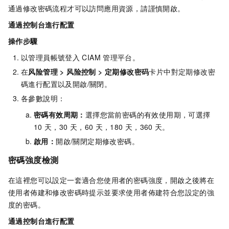
通過修改密碼流程才可以訪問應用資源，請謹慎開啟。
通過控制台進行配置
操作步驟
以管理員帳號登入
CIAM
管理平台。
在
风险管理
>
风险控制
>
定期修改密码
卡片中對定期修改密
碼進行配置以及開啟/關閉。
各參數說明：
密碼有效周期：
選擇您當前密碼的有效使用期，可選擇
10
天，30
天，60
天，180
天，360
天。
啟用：
開啟/關閉定期修改密碼。
密碼強度檢測
在這裡您可以設定一套適合您使用者的密碼強度，開啟之後將在
使用者佈建和修改密碼時提示並要求使用者佈建符合您設定的強
度的密碼。
通過控制台進行配置