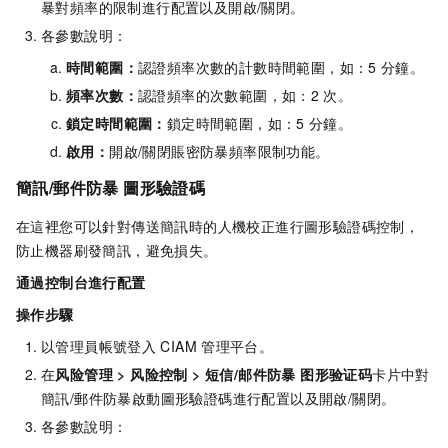
暴對頻率的限制進行配置以及開啟/關閉。
各參數說明：
時間範圍：
認證頻率次數的計數時間範圍，如：5
分鐘。
頻率次數：
認證頻率的次數範圍，如：2
次。
鎖定時間範圍：
鎖定時間範圍，如：5
分鐘。
啟用：
開啟/關閉賬密防暴頻率限制功能。
簡訊/郵件防暴 圖形驗證碼
在這裡您可以針對傳送簡訊時的人機校正進行圖形驗證碼控制，
防止機器刷發簡訊，避免損失。
通過控制台進行配置
操作步驟
以管理員帳號登入
CIAM
管理平台。
在
风险管理
>
风险控制
>
短信/邮件防暴 图形验证码
卡片中對
簡訊/郵件防暴啟動圖形驗證碼進行配置以及開啟/關閉。
各參數說明：