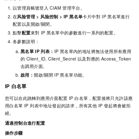
以管理員帳號登入
CIAM
管理平台。
在
风险管理
>
风险控制
>
IP 黑名单
卡片中對
IP
黑名單進行
配置以及開啟/關閉。
點擊
配置
來對
IP
黑名單中的參數進行一系列的配置。
各參數說明：
黑名單
IP
列表：
IP 黑名單內的地址將無法使用所有應用
的 Client_ID, Client_Secret 以及對應的
Access_Token
去調用介面。
啟用：
開啟/關閉
IP
黑名單功能。
IP
白名單
您可以在此跳轉到應用介面配置 IP 白名單，配置後將只允許該應
用白名單 IP 列表中地址發起的請求，所有其他 IP 發起將會被拒
絕。
通過控制台進行配置
操作步驟