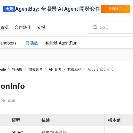
andbox）
雲函數
智能體 AgentRun
pute
雲函數
開發參考
API參考
數據結構
AccelerationInfo
ionInfo
 20:10:38
類型
描述
樣本值
object
鏡像加速資訊