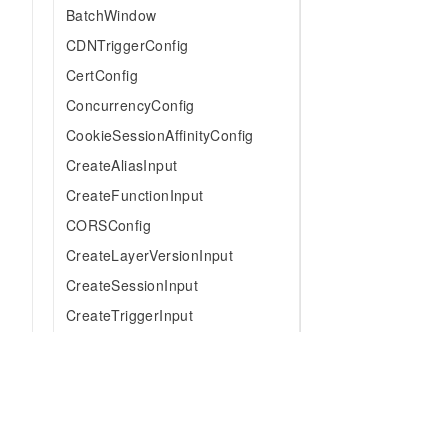
BatchWindow
CDNTriggerConfig
CertConfig
ConcurrencyConfig
CookieSessionAffinityConfig
CreateAliasInput
CreateFunctionInput
CORSConfig
CreateLayerVersionInput
CreateSessionInput
CreateTriggerInput
CreateVpcBindingInput
CustomContainerConfig
CreateSessionNetworkConfig
CreateTimedResidentResourc