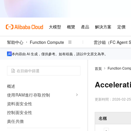
函數調用與觸發器
函數營運
實踐教程
AI 解決方案
幫助中心
Function Compute
雲沙箱（FC Agent S
AI推理
本內容由 AI 生成，僅供參考。如有歧義，請以中文原文為準。
檔案處理
其他
Function Com
首頁
安全合規
Accelerat
概述
使用RAM進行存取控制
更新時間：
2026-02-25
資料面安全性
控制面安全性
名稱
責任共擔