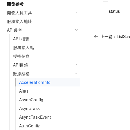
開發參考
status
開發人員工具
服務接入地址
API參考
上一篇：
ListS
API 概覽
服務接入點
授權信息
API目錄
數據結構
AccelerationInfo
Alias
AsyncConfig
AsyncTask
AsyncTaskEvent
AuthConfig