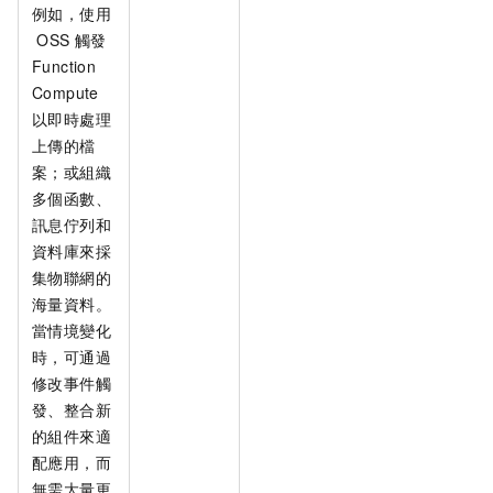
例如，使用
OSS
觸發
Function
Compute
以即時處理
上傳的檔
案；或組織
多個函數、
訊息佇列和
資料庫來採
集物聯網的
海量資料。
當情境變化
時，可通過
修改事件觸
發、整合新
的組件來適
配應用，而
無需大量更