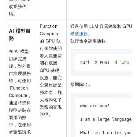
改業務代
碼。
Function
通過使用
LLM
容器鏡像和
GPU
AI
模型服
Compute
模型服務
。
務
的
GPU
執
執行命令調用函數。
行個體使開
在
AI
模型
發人員無需
訓練完成
關心底層
curl -X POST -d 
"who ar
後，對外提
GPU
基礎
供推理服務
設施，能完
時，可使用
預期輸出：
全聚焦於業
Function
務本身，極
Compute，
大地簡化了
通過將資料
who are you?

業務的實現
模型封裝在
路徑。
調用函數
I am a large language m
中，在使用
者實際請求
What can I do for you t