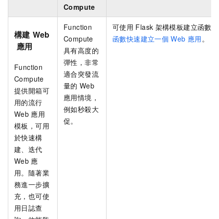
Compute
Function
可使用
Flask
架構模板建立函數，
構建
Web
Compute
函數快速建立一個
Web
應用
。
應用
具有高度的
彈性，非常
Function
適合突發流
Compute
量的
Web
提供開箱可
應用情境，
用的流行
例如秒殺大
Web
應用
促。
模板，可用
於快速構
建、迭代
Web
應
用。隨著業
務進一步擴
充，也可使
用日誌查