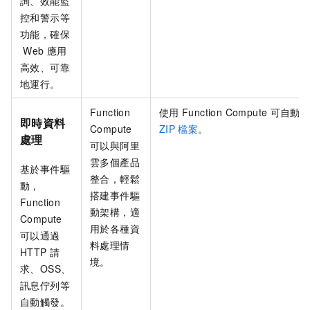
詢、效能監
控和警示等
功能，確保
Web
應用
高效、可靠
地運行。
Function
使用
Function Compute
可自動
即時資料
Compute
ZIP
檔案
。
處理
可以與阿里
雲多個產品
基於事件驅
整合，輕鬆
動，
搭建事件驅
Function
動架構，適
Compute
用於各種資
可以通過
料處理情
HTTP
請
境。
求、OSS、
訊息佇列等
自動觸發。