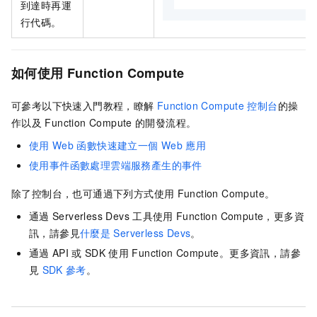
到達時再運
行代碼。
如何使用
Function Compute
可參考以下快速入門教程，瞭解
Function Compute
控制台
的操
作以及
Function Compute
的開發流程。
使用
Web
函數快速建立一個
Web
應用
使用事件函數處理雲端服務產生的事件
除了控制台，也可通過下列方式使用
Function Compute。
通過
Serverless Devs
工具使用
Function Compute，更多資
訊，請參見
什麼是
Serverless Devs
。
通過
API
或
SDK
使用
Function Compute。更多資訊，請參
見
SDK
參考
。