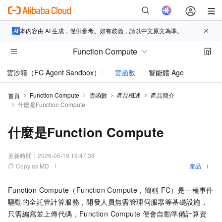
本內容由 AI 生成，僅供參考。如有歧義，請以中文原文為準。
Function Compute
雲沙箱（FC Agent Sandbox）
雲函數
智能體 AgentRun
Function Compute
雲函數
產品概述
產品簡介
首頁
什麼是Function Compute
什麼是Function Compute
更新時間：
2026-05-19 19:47:38
Copy as MD
產品
Function Compute
（Function Compute，簡稱
FC）是一種事件
驅動的全託管計算服務，開發人員無需管理伺服器等基礎設施，
只需編寫並上傳代碼，
Function Compute
便會自動準備計算資