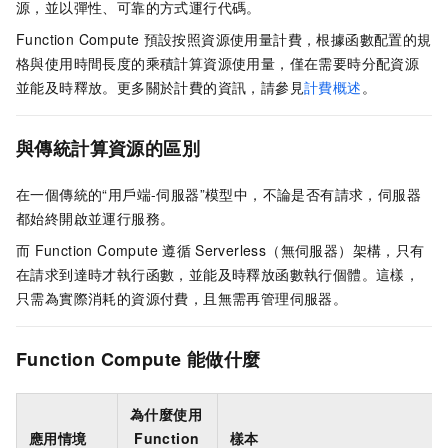
源，並以彈性、可靠的方式運行代碼。
Function Compute
預設按照資源使用量計費，根據函數配置的規
格與使用時間長度的乘積計算資源使用量，僅在需要時分配資源
並能及時釋放。更多關於計費的資訊，請參見
計費概述
。
與傳統計算資源的區別
在一個傳統的“用戶端-伺服器”模型中，不論是否有請求，伺服器
都始終開啟並運行服務。
而
Function Compute
遵循
Serverless（無伺服器）架構，只有
在請求到達時才執行函數，並能及時釋放函數執行個體。這樣，
只需為實際消耗的資源付費，且無需再管理伺服器。
Function Compute
能做什麼
為什麼使用
應用情境
Function
樣本