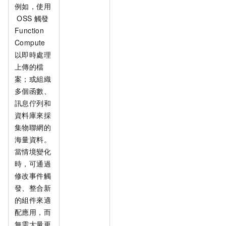
例如，使用
OSS
觸發
Function
Compute
以即時處理
上傳的檔
案；或組織
多個函數、
訊息佇列和
資料庫來採
集物聯網的
海量資料。
當情境變化
時，可通過
修改事件觸
發、整合新
的組件來適
配應用，而
無需大量更