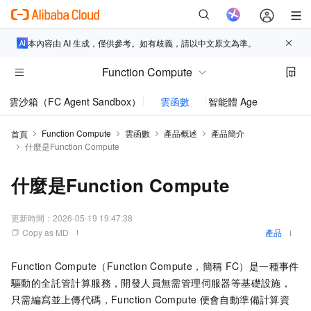
本內容由 AI 生成，僅供參考。如有歧義，請以中文原文為準。
Function Compute
雲沙箱（FC Agent Sandbox）
雲函數
智能體 AgentRun
Function Compute
雲函數
產品概述
產品簡介
首頁
什麼是Function Compute
什麼是Function Compute
更新時間：
2026-05-19 19:47:38
Copy as MD
產品
Function Compute
（Function Compute，簡稱
FC）是一種事件
驅動的全託管計算服務，開發人員無需管理伺服器等基礎設施，
只需編寫並上傳代碼，
Function Compute
便會自動準備計算資