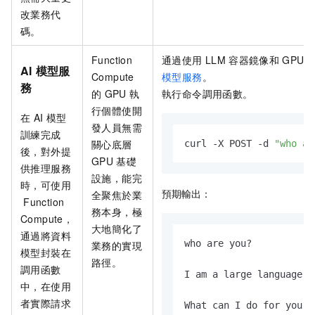
改業務代
碼。
Function
通過使用
LLM
容器鏡像和
GPU
AI
模型服
Compute
模型服務
。
務
的
GPU
執
執行命令調用函數。
行個體使開
在
AI
模型
發人員無需
訓練完成
關心底層
curl -X POST -d 
"who ar
後，對外提
GPU
基礎
供推理服務
設施，能完
時，可使用
預期輸出：
全聚焦於業
Function
務本身，極
Compute，
大地簡化了
通過將資料
who are you?

業務的實現
模型封裝在
路徑。
調用函數
I am a large language m
中，在使用
者實際請求
What can I do for you t