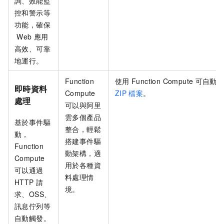
詢、效能監
控和警示等
功能，確保
Web
應用
高效、可靠
地運行。
Function
使用
Function Compute
可自動
即時資料
Compute
ZIP
檔案
。
處理
可以與阿里
雲多個產品
基於事件驅
整合，輕鬆
動，
搭建事件驅
Function
動架構，適
Compute
用於各種資
可以通過
料處理情
HTTP
請
境。
求、OSS、
訊息佇列等
自動觸發。