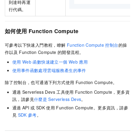
到達時再運
行代碼。
如何使用
Function Compute
可參考以下快速入門教程，瞭解
Function Compute
控制台
的操
作以及
Function Compute
的開發流程。
使用
Web
函數快速建立一個
Web
應用
使用事件函數處理雲端服務產生的事件
除了控制台，也可通過下列方式使用
Function Compute。
通過
Serverless Devs
工具使用
Function Compute，更多資
訊，請參見
什麼是
Serverless Devs
。
通過
API
或
SDK
使用
Function Compute。更多資訊，請參
見
SDK
參考
。