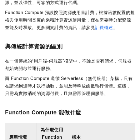
源，並以彈性、可靠的方式運行代碼。
Function Compute
預設按照資源使用量計費，根據函數配置的規
格與使用時間長度的乘積計算資源使用量，僅在需要時分配資源
並能及時釋放。更多關於計費的資訊，請參見
計費概述
。
與傳統計算資源的區別
在一個傳統的“用戶端-伺服器”模型中，不論是否有請求，伺服器
都始終開啟並運行服務。
而
Function Compute
遵循
Serverless（無伺服器）架構，只有
在請求到達時才執行函數，並能及時釋放函數執行個體。這樣，
只需為實際消耗的資源付費，且無需再管理伺服器。
Function Compute
能做什麼
為什麼使用
應用情境
Function
樣本