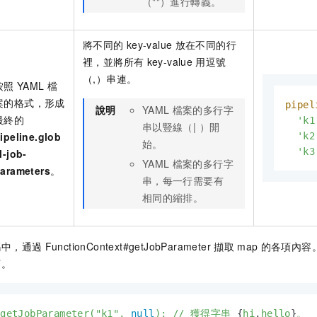
（""）進行轉義。
將不同的
key-value
放在不同的行
裡，並將所有
key-value
用逗號
（,）串連。
按照
YAML
檔
案的格式，形成
pipel
說明
YAML
檔案的多行字
最終的
  'k1
串以豎線（| ）開
ipeline.glob
  'k2
始。
  'k3
l-job-
YAML
檔案的多行字
arameters
。
串，每一行需要有
相同的縮排。
碼中，通過
FunctionContext#getJobParameter
擷取
map
的各項內容
下。
.getJobParameter("k1",
null
);
//
獲得字串
 {
hi
,
hello
}
。