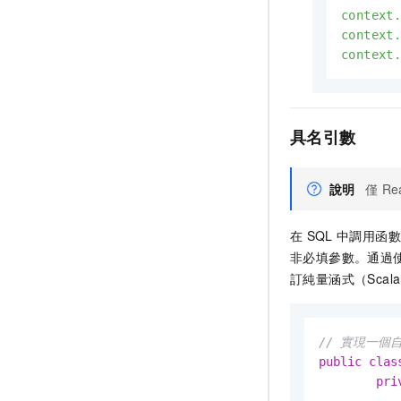
context
context
context
具名引數
說明
僅
Re
在
SQL
中調用函數
非必填參數。通過
訂純量涵式（Scal
// 實現一個自
public
clas
pri