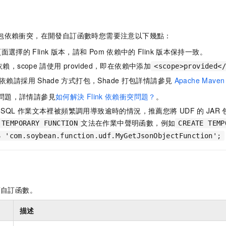
包依賴衝突，在開發自訂函數時您需要注意以下幾點：
頁面選擇的
Flink
版本，請和
Pom
依賴中的
Flink
版本保持一致。
賴，scope
請使用
provided，即在依賴中添加
<scope>provided</
依賴請採用
Shade
方式打包，Shade
打包詳情請參見
Apache Maven 
問題，詳情請參見
如何解決
Flink
依賴衝突問題？
。
SQL
作業文本裡被頻繁調用導致逾時的情況，推薦您將
UDF
的
JAR
文法在作業中聲明函數，例如
 TEMPORARY FUNCTION
CREATE TEMP
S 'com.soybean.function.udf.MyGetJsonObjectFunction';
類自訂函數。
描述