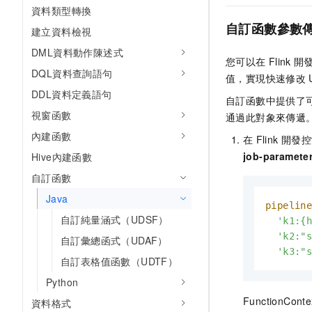
資料類型轉換
自訂函數參數
建立資料檢視
DML資料動作陳述式
您可以在
Flink
開
DQL資料查詢語句
值，實現快速修改
DDL資料定義語句
自訂函數中提供了
視窗函數
通過此對象來傳遞
內建函數
在
Flink
開發控
job-paramete
Hive內建函數
自訂函數
Java
pipelin
自訂純量涵式（UDSF）
  'k1:{h
  'k2:"s
自訂彙總函式（UDAF）
  'k3:"
自訂表格值函數（UDTF）
Python
FunctionConte
資料格式