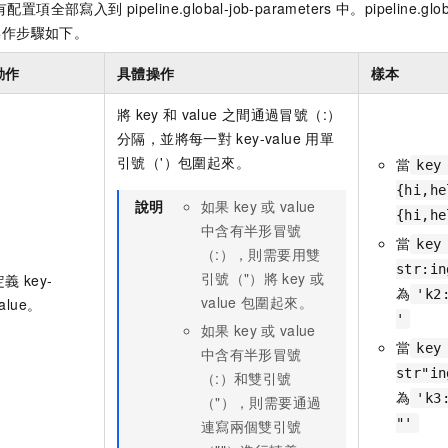
有配置項全部寫入到
pipeline.global-job-parameters
中。pipeline.glob
操作步驟如下。
動作
具體操作
樣本
將
key
和
value
之間通過冒號（:）
分隔，並將每一對
key-value
用單
引號（'）包圍起來。
當
key
{hi,he
說明
如果
key
或
value
{hi,he
中含有半形冒號
當
key
（:），則需要用雙
str:in
引號（"）將
key
或
定義
key-
為
'k2
value
包圍起來。
alue。
'
如果
key
或
value
當
key
中含有半形冒號
str"in
（:）和雙引號
為
'k3
（"），則需要通過
"'
連寫兩個雙引號