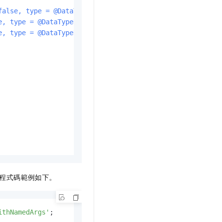
false, type = @DataTypeHint("STRING"))
 String f1,

e, type = @DataTypeHint("INT"))
 Integer i2,

e, type = @DataTypeHint("LONG"))
 Long l3)
 {

程式碼範例如下。
ithNamedArgs'
;
