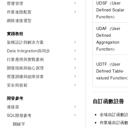
UDSF（User
營運管理
Defined Scalar
作業進階配置
Function）
網路連接選型
UDAF（User
實踐教程
Defined
架構設計與解決方案
Aggregation
Function）
Data Integration與同步
行業應用與實戰案例
UDTF（User
開發指南與核心原理
Defined Table-
營運調優與故障排查
valued Functio
安全與規範
開發參考
自訂函數註冊
連接器
全域自訂函數
SQL開發參考
作業級自訂函
關鍵字