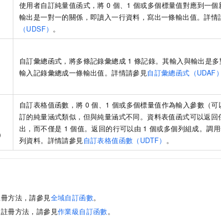
使用者自訂純量值函式，將
0
個、1
個或多個標量值對應到一個
輸出是一對一的關係，即讀入一行資料，寫出一條輸出值。詳情
（UDSF）
。
自訂彙總函式，將多條記錄彙總成
1
條記錄。其輸入與輸出是多
輸入記錄彙總成一條輸出值。詳情請參見
自訂彙總函式（UDAF
自訂表格值函數，將
0
個、1
個或多個標量值作為輸入參數（可
訂的純量涵式類似，但與純量涵式不同。資料表值函式可以返回
出，而不僅是
1
個值。返回的行可以由
1
個或多個列組成。調用
n）
列資料。詳情請參見
自訂表格值函數（UDTF）
。
註冊方法，請參見
全域自訂函數
。
數註冊方法，請參見
作業級自訂函數
。