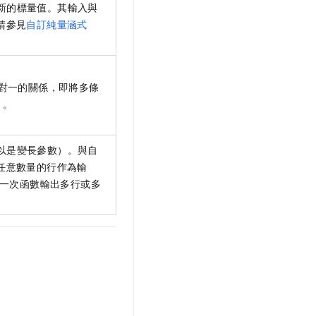
新的標量值。其輸入與
請參見
自訂純量涵式
對一的關係，即將多條
）
。
以是變長參數）。與自
任意數量的行作為輸
一次函數輸出多行或多