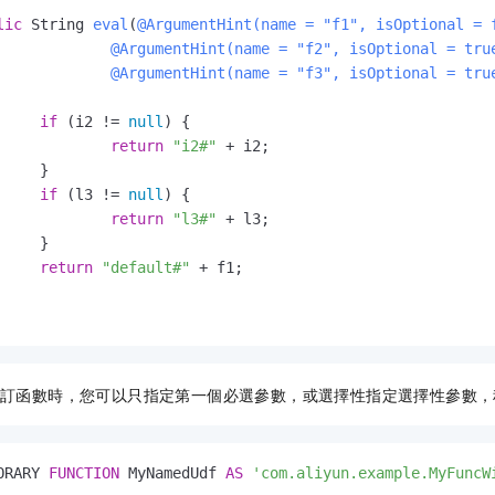
lic
 String 
eval
(
@ArgumentHint(name = "f1", isOptional = 
@ArgumentHint(name = "f2", isOptional = tru
@ArgumentHint(name = "f3", isOptional = tru
if
 (i2 != 
null
) {

return
"i2#"
 + i2;

}

if
 (l3 != 
null
) {

return
"l3#"
 + l3;

}

return
"default#"
 + f1;

訂函數時，您可以只指定第一個必選參數，或選擇性指定選擇性參數，
ORARY 
FUNCTION
 MyNamedUdf 
AS
'com.aliyun.example.MyFuncW