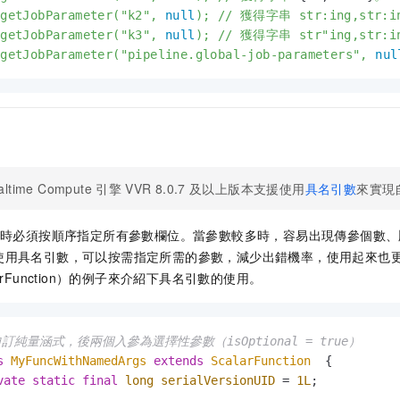
.getJobParameter("k2",
null
);
//
獲得字串
str:ing,str:
.getJobParameter("k3",
null
);
//
獲得字串
str"ing,str:
.getJobParameter("pipeline.global-job-parameters",
nul
altime Compute
引擎
VVR 8.0.7
及以上版本支援使用
具名引數
來實現
時必須按順序指定所有參數欄位。當參數較多時，容易出現傳參個數、
使用具名引數，可以按需指定所需的參數，減少出錯機率，使用起來也
arFunction）的例子來介紹下具名引數的使用。
訂純量涵式，後兩個入參為選擇性參數（isOptional = true）
s
MyFuncWithNamedArgs
extends
ScalarFunction
  {

vate
static
final
long
serialVersionUID
=
1L
;
