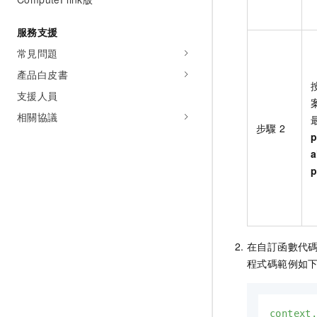
服務支援
常見問題
產品白皮書
支援人員
相關協議
步驟
2
p
a
p
在自訂函數代
程式碼範例如
context