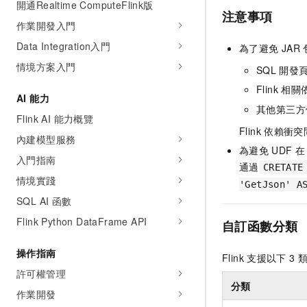
開通Realtime ComputeFlink版
注意事項
作業開發入門
Data Integration入門
為了避免
JAR
情境方案入門
SQL
開發
Flink
相關依
AI 能力
其他第三方
Flink AI 能力概覽
Flink
依賴衝突
內建模型服務
為避免
UDF
在
入門指南
通過
CRETATE
情境實踐
'GetJson' A
SQL AI 函數
Flink Python DataFrame API
自訂函數分類
操作指南
Flink
支援以下
3
許可權管理
分類
作業開發