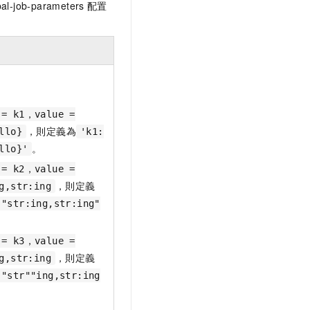
al-job-parameters
配置
 = k1，value =
，則定義為
llo}
'k1:
。
llo}'
 = k2，value =
，則定義
g,str:ing
:"str:ing,str:ing"
 = k3，value =
，則定義
g,str:ing
:"str""ing,str:ing