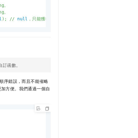
ing。
ing。
l
);
//
null
，只能獲得pipeline.global-job-paramet
自訂函數。
順序錯誤，而且不能省略
更加方便。我們通過一個自