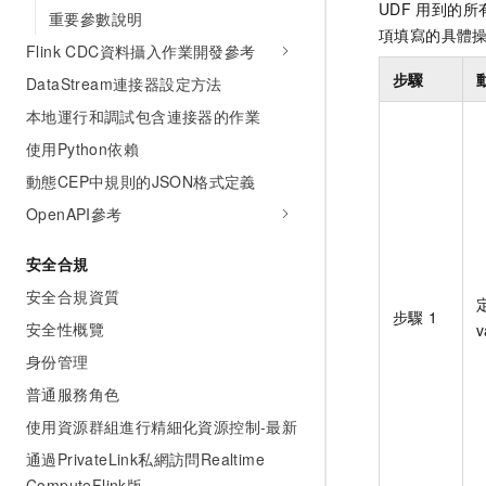
UDF
用到的所
重要參數說明
項填寫的具體
Flink CDC資料攝入作業開發參考
步驟
DataStream連接器設定方法
本地運行和調試包含連接器的作業
使用Python依賴
動態CEP中規則的JSON格式定義
OpenAPI參考
安全合規
安全合規資質
步驟
1
安全性概覽
v
身份管理
普通服務角色
使用資源群組進行精細化資源控制-最新
通過PrivateLink私網訪問Realtime
ComputeFlink版