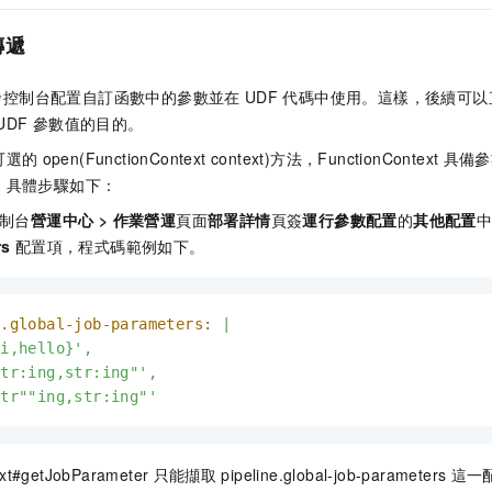
傳遞
發控制台配置自訂函數中的參數並在
UDF
代碼中使用。這樣，後續可以
UDF
參數值的目的。
可選的
open(FunctionContext context)方法，FunctionContext
具備參
。具體步驟如下：
制台
營運中心
>
作業營運
頁面
部署詳情
頁簽
運行參數配置
的
其他配置
rs
配置項，程式碼範例如下。
e.global-job-parameters:
| 

i,hello}',

tr:ing,str:ing"',

str""ing,str:ing"'
xt#getJobParameter
只能擷取
pipeline.global-job-parameters
這一