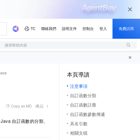
搜尋幫助內容
Java
本頁導讀
（1, M）
注意事項
自訂函數分類
自訂函數註冊
Copy as MD
產品
自訂函數參數傳遞
 Java
自訂函數的分類、
具名引數
相關文檔