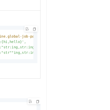
ine.global-job-parameters:
| 

:{hi,hello}',

:"str:ing,str:ing"',

:"str""ing,str:ing"'
。