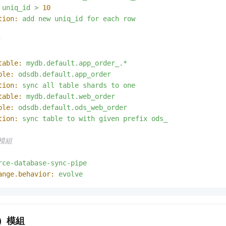
uniq_id
>
10
tion:
add
new
uniq_id
for
each
row
table:
mydb.default.app_order_.*
ble:
odsdb.default.app_order
tion:
sync
all
table
shards
to
one
table:
mydb.default.web_order
ble:
odsdb.default.ods_web_order
tion:
sync
table
to
with
given
prefix
ods_
 模組
rce-database-sync-pipe
ange.behavior:
evolve
）
模組