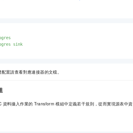
ogres
ogres
sink
體配置請查看對應連接器的文檔。
組
C
資料攝入作業的
Transform
模組中定義若干規則，從而實現源表中資