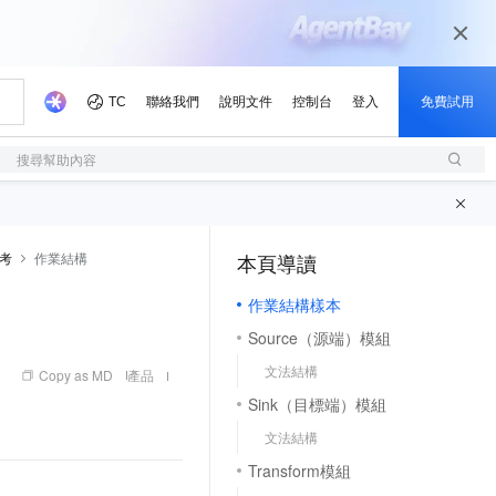
搜尋幫助內容
參考
作業結構
本頁導讀
（1, M）
作業結構樣本
Source（源端）模組
文法結構
Copy as MD
產品
Sink（目標端）模組
文法結構
Transform模組