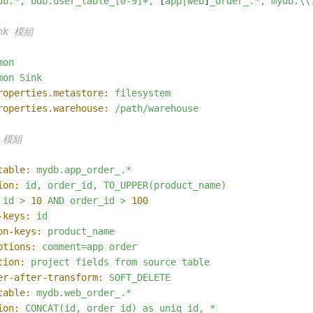
db.*,
bdb.user_table_[0-9]+,
 [
app|web
]
_order_.*,
mydb.\\
ink 模組
mon
mon
Sink
roperties.metastore:
filesystem
roperties.warehouse:
/path/warehouse
m 模組
table:
mydb.app_order_.*
ion:
id,
order_id,
TO_UPPER(product_name)
id
>
10
AND
order_id
>
100
-keys:
id
on-keys:
product_name
ptions:
comment=app
order
tion:
project
fields
from
source
table
er-after-transform:
SOFT_DELETE
table:
mydb.web_order_.*
ion:
CONCAT(id,
order_id)
as
uniq_id,
*