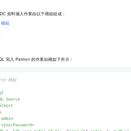
CDC
資料攝入作業由以下模組組成：
模組
組
QL
寫入
Paimon
的作業結構如下所示：
urce 模組
ql
QL
Source
alhost
6
admin
<yourPassword>