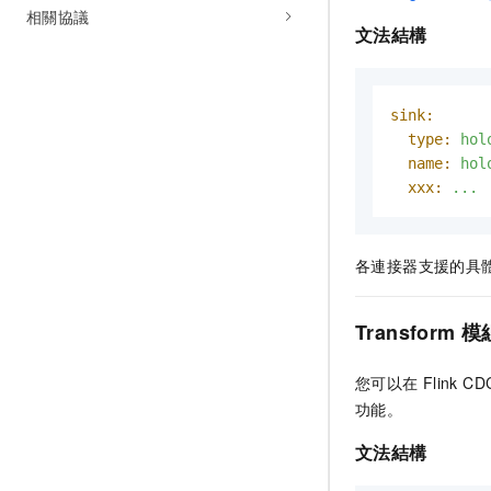
相關協議
文法結構
sink:
type:
hol
name:
hol
xxx:
...
各連接器支援的具
Transform
模
您可以在
Flink CD
功能。
文法結構