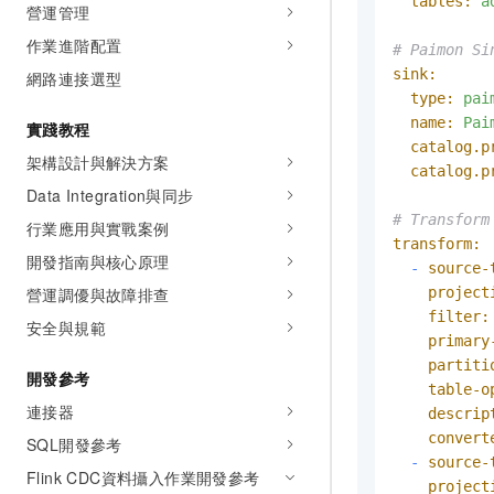
tables:
a
營運管理
作業進階配置
# Paimon S
sink:
網路連接選型
type:
pai
name:
Pai
實踐教程
catalog.p
架構設計與解決方案
catalog.p
Data Integration與同步
# Transfor
行業應用與實戰案例
transform:
開發指南與核心原理
-
source-
營運調優與故障排查
project
filter:
安全與規範
primary
partiti
開發參考
table-o
連接器
descrip
convert
SQL開發參考
-
source-
Flink CDC資料攝入作業開發參考
project