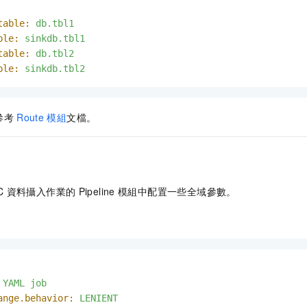
table:
db.tbl1
ble:
sinkdb.tbl1
table:
db.tbl2
ble:
sinkdb.tbl2
參考
Route
模組
文檔。
C
資料攝入作業的
Pipeline
模組中配置一些全域參數。
YAML
job
ange.behavior:
LENIENT