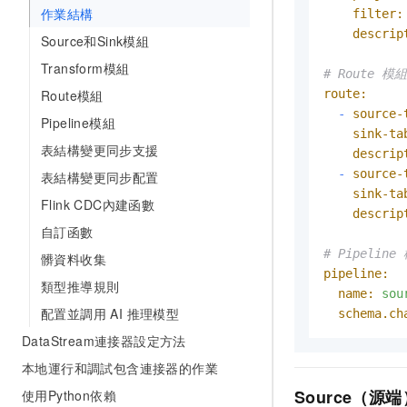
作業結構
filter:
descrip
Source和Sink模組
Transform模組
# Route 模組
Route模組
route:
-
source-
Pipeline模組
sink-ta
表結構變更同步支援
descrip
-
source-
表結構變更同步配置
sink-ta
Flink CDC內建函數
descrip
自訂函數
# Pipeline
髒資料收集
pipeline:
類型推導規則
name:
sou
配置並調用 AI 推理模型
schema.ch
DataStream連接器設定方法
本地運行和調試包含連接器的作業
Source（源端
使用Python依賴