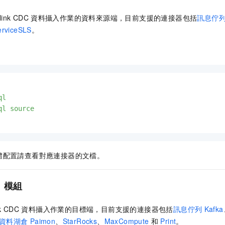
link CDC
資料攝入作業的資料來源端，目前支援的連接器包括
訊息佇
erviceSLS
。
ql
ql
source
體配置請查看對應連接器的文檔。
）
模組
nk CDC
資料攝入作業的目標端，目前支援的連接器包括
訊息佇列
Kafka
資料湖倉
Paimon
、
StarRocks
、
MaxCompute
和
Print
。