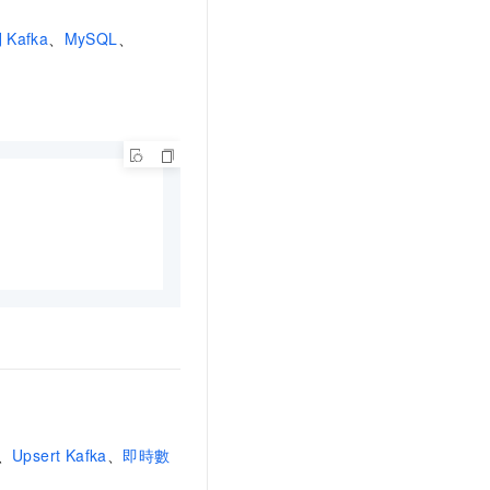
列
Kafka
、
MySQL
、
、
Upsert Kafka
、
即時數