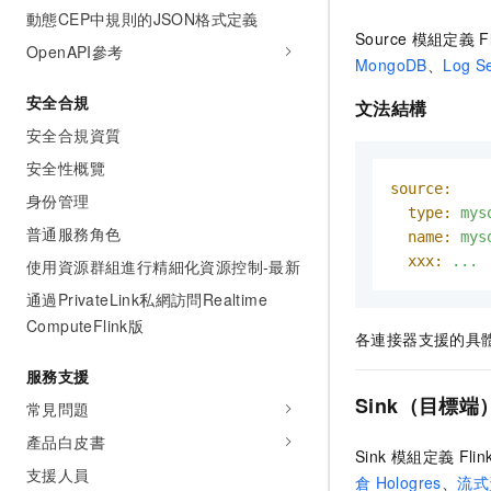
動態CEP中規則的JSON格式定義
Source
模組定義
F
OpenAPI參考
MongoDB
、
Log S
安全合規
文法結構
安全合規資質
安全性概覽
source:
身份管理
type:
mys
普通服務角色
name:
mys
xxx:
...
使用資源群組進行精細化資源控制-最新
通過PrivateLink私網訪問Realtime
ComputeFlink版
各連接器支援的具
服務支援
Sink（目標端
常見問題
產品白皮書
Sink
模組定義
Fli
支援人員
倉
Hologres
、
流式