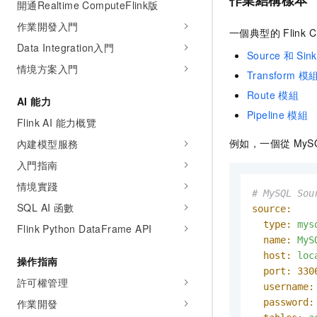
作業結構樣本
開通Realtime ComputeFlink版
作業開發入門
一個典型的
Flink 
Data Integration入門
Source
和
Sink
情境方案入門
Transform
模
Route
模組
AI 能力
Pipeline
模組
Flink AI 能力概覽
例如，一個從
MyS
內建模型服務
入門指南
情境實踐
# MySQL So
SQL AI 函數
source:
type:
mys
Flink Python DataFrame API
name:
MyS
host:
loc
操作指南
port:
330
許可權管理
username:
作業開發
password: