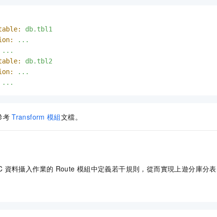
table:
db.tbl1
ion:
...
...
table:
db.tbl2
ion:
...
...
參考
Transform
模組
文檔。
C
資料攝入作業的
Route
模組中定義若干規則，從而實現上遊分庫分表