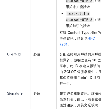
：適
charset=UTF-8
用於未加密請求。
text/plain;
：適
charset=UTF-8
用於加密的請求。
有關
Content-Type
欄位的
更多資訊，請參見
RFC
7231
。
Client-Id
必須
分配給終端用戶端的用戶端
標識符，該欄位值為
16
位
字串。此
ID
在建立帳號時
由
ZOLOZ
伺服器產生，且
每個終端用戶端的
ID
具有
唯一性。
Signature
必須
報文簽名相關資訊。該欄位
值為列表，由以下兩個索引
值對組成，用英文逗號隔