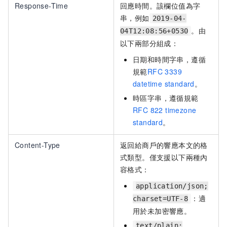
Response-Time
回應時間。該欄位值為字
串，例如
2019-04-
。由
04T12:08:56+0530
以下兩部分組成：
日期和時間字串，遵循
規範
RFC 3339
datetime standard
。
時區字串，遵循規範
RFC 822 timezone
standard
。
Content-Type
返回給商戶的響應本文的格
式類型。僅支援以下兩種內
容格式：
application/json;
：適
charset=UTF-8
用於未加密響應。
text/plain;