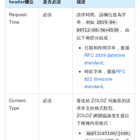
header
欄位
是否必須
描述
Request-
必須
請求時間。該欄位值為字
Time
串，例如
2019-04-
。由
04T12:08:56+0530
以下兩部分組成：
日期和時間字串，遵循
RFC 3339 datetime
standard
。
時區字串，遵循
RFC
822 timezone
standard
。
Content-
必須
發送給
ZOLOZ
伺服器的請
Type
求本文的格式類型。
ZOLOZ
網關協議僅支援以
下兩種內容格式：
application/json;