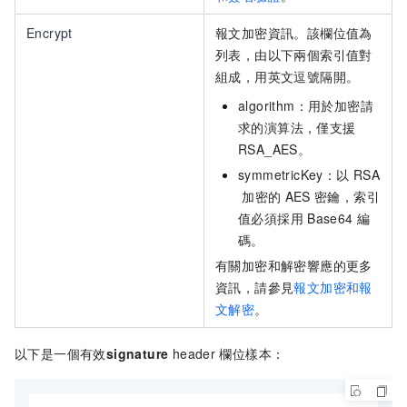
Encrypt
報文加密資訊。該欄位值為
列表，由以下兩個索引值對
組成，用英文逗號隔開。
algorithm：用於加密請
求的演算法，僅支援
RSA_AES。
symmetricKey：以
RSA
加密的
AES
密鑰，索引
值必須採用
Base64
編
碼。
有關加密和解密響應的更多
資訊，請參見
報文加密和報
文解密
。
以下是一個有效
signature
header
欄位樣本：