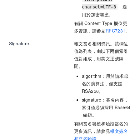
：適
charset=UTF-8
用於加密響應。
有關
Content-Type
欄位更
多資訊，請參見
RFC7231
。
Signature
報文簽名相關資訊。該欄位
值為列表，由以下兩個索引
值對組成，用英文逗號隔
開。
algorithm：用於請求籤
名的演算法，僅支援
RSA256。
signature：簽名內容，
索引值必須採用
Base64
編碼。
有關簽名響應和驗證簽名的
更多資訊，請參見
報文簽名
和簽名驗證
。