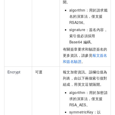
開。
algorithm：用於請求籤
名的演算法，僅支援
RSA256。
signature：簽名內容，
索引值必須採用
Base64
編碼。
有關簽章要求和驗證簽名的
更多資訊，請參見
報文簽名
和簽名驗證
。
Encrypt
可選
報文加密資訊。該欄位值為
列表，由以下兩個索引值對
組成，用英文逗號隔開。
algorithm：用於加密請
求的演算法，僅支援
RSA_AES。
symmetricKey：以