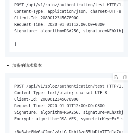
POST /api/v1/zoloz/authentication/test HTTP/1.1

Content-Type: application/json; charset=UTF-8

Client-Id: 2089012345678900

Request-Time: 2020-01-01T12:00:00+0800

Signature: algorithm=RSA256, signature=KEhXthj4bJ8
{
加密的請求樣本
POST /api/v1/zoloz/authentication/test HTTP/1.1

Content-Type: text/plain; charset=UTF-8

Client-Id: 2089012345678900

Request-Time: 2020-01-01T12:00:00+0800

Signature: algorithm=RSA256, signature=KEhXthj4bJ8
Encrypt: algorithm=RSA_AES, symmetricKey=FxE+siNhE
r8w8wbc8Nv6sC2meJzArtGjDkbiAzg55UaDiq7TId1a7uzcv18