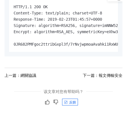
HTTP/1.1 200 OK

Content-Type: text/plain; charset=UTF-8

Response-Time: 2019-02-23T01:45:57+0000

Signature: algorithm=RSA256, signature=imNNW52LHem
Encrypt: algorithm=RSA_AES, symmetricKey=eXhw3n3fd
0JR682PMFgoc2ttribGxpl3f/7rNvjwpmoaAvahki1RxWUSO6m
上一篇：
網關協議
下一篇：
報文傳輸安全
该文章对您有帮助吗？
反饋