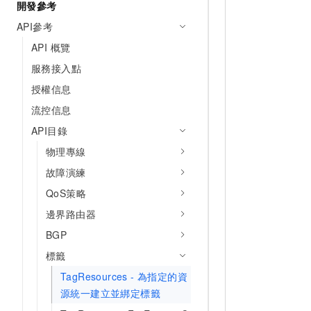
開發參考
API參考
API 概覽
服務接入點
授權信息
流控信息
API目錄
物理專線
故障演練
QoS策略
邊界路由器
BGP
標籤
TagResources - 為指定的資
源統一建立並綁定標籤