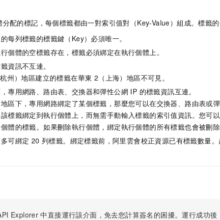
分配的標記，每個標籤都由一對索引值對（Key-Value）組成。標籤
的每列標籤的標籤鍵（Key）必須唯一。
執行個體的空標籤存在，標籤必須綁定在執行個體上。
標籤資訊不互連。
（杭州）地區建立的標籤在華東 2（上海）地區不可見。
，專用網路、路由表、交換器和彈性公網 IP 的標籤資訊互連。
地區下，專用網路綁定了某個標籤，那麼您可以在交換器、路由表或彈性
將該標籤綁定到執行個體上，而無需手動輸入標籤的索引值資訊。您可
行個體的標籤。如果刪除執行個體，綁定執行個體的所有標籤也會被刪
多可綁定 20 列標籤。綁定標籤前，阿里雲會校正資源已有標籤數量
PI Explorer
中直接運行該介面，免去您計算簽名的困擾。運行成功後，OpenA