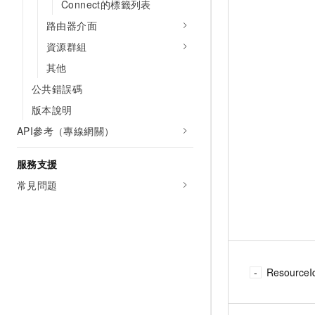
Connect的標籤列表
路由器介面
資源群組
其他
公共錯誤碼
版本說明
API參考（專線網關）
服務支援
常見問題
ResourceI