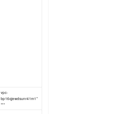
vpc-
bp16qjewdsunr41m1*
***