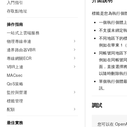
介面說明
入門指引
存取點地址
標籤是您為執行個體
一個執行個體上
操作指南
不支援未綁定
一站式上雲端服務
不同地區下的
物理專線串連
例如在華東 1
邊界路由器VBR
同帳號同地區下
專線網關ECR
例如在同帳號同
面，直接選擇
VBR上連
以隨時刪除執
MACsec
單個執行個體最
QoS策略
訊。
監控與營運
標籤管理
調試
配額
最佳實務
您可以在
OpenA