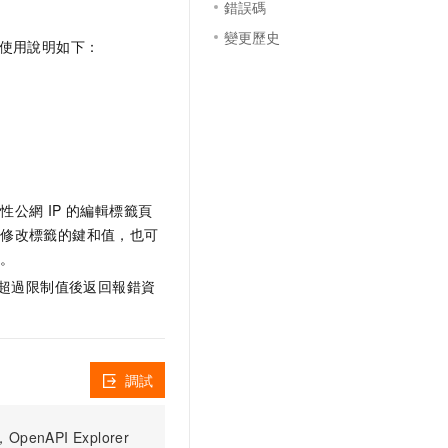
錯誤碼
變更歷史
的使用說明如下：
公網 IP 的編輯標籤頁
以修改標籤的鍵和值，也可
除。
。超過限制值後返回報錯資
調試
PI Explorer