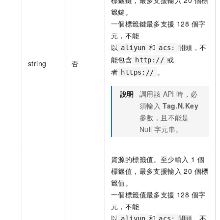
籤鍵。
一個標籤鍵最多支援 128 個字
元，不能
以
和
開頭，不
aliyun
acs:
能包含
或
http://
string
否
者
。
https://
說明
調用該 API 時，必
須輸入
Tag.N.Key
參數，且不能是
Null 字元串。
資源的標籤值。至少輸入 1 個
標籤值，最多支援輸入 20 個標
籤值。
一個標籤值最多支援 128 個字
元，不能
以
和
開頭，不
aliyun
acs: