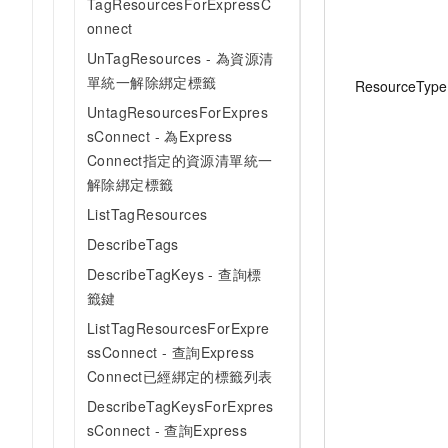
TagResourcesForExpressC
onnect
UnTagResources - 為資源清
單統一解除綁定標籤
ResourceType
UntagResourcesForExpres
sConnect - 為Express
Connect指定的資源清單統一
解除綁定標籤
ListTagResources
DescribeTags
DescribeTagKeys - 查詢標
籤鍵
ListTagResourcesForExpre
ssConnect - 查詢Express
Connect已經綁定的標籤列表
DescribeTagKeysForExpres
sConnect - 查詢Express