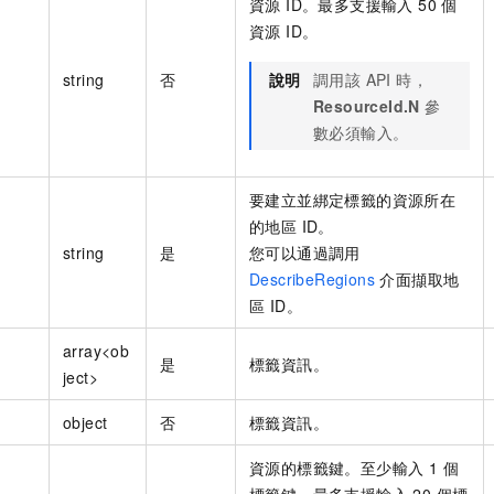
資源 ID。最多支援輸入 50 個
資源 ID。
string
否
說明
調用該 API 時，
ResourceId.N
參
數必須輸入。
要建立並綁定標籤的資源所在
的地區 ID。
string
是
您可以通過調用
DescribeRegions
介面擷取地
區 ID。
array<ob
是
標籤資訊。
ject>
object
否
標籤資訊。
資源的標籤鍵。至少輸入 1 個
標籤鍵，最多支援輸入 20 個標