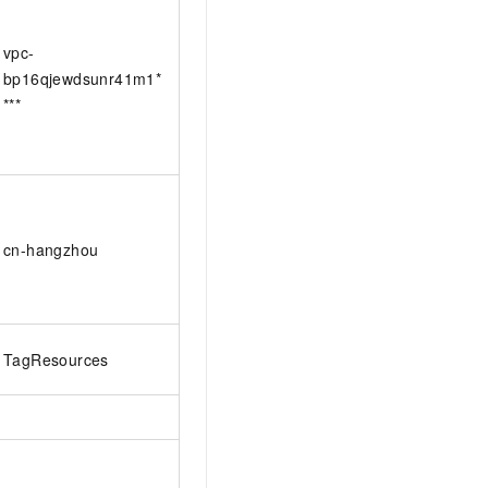
vpc-
bp16qjewdsunr41m1*
***
cn-hangzhou
TagResources