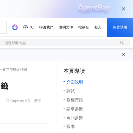
搜尋幫助內容
資源統一建立並綁定標籤
本頁導讀
（1, M）
介面說明
標籤
調試
授權資訊
Copy as MD
產品
請求參數
返回參數
樣本