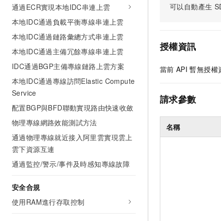
可以自動產生
S
通過ECR實現本地IDC串連上雲
本地IDC通過負載平衡專線串連上雲
本地IDC通過鏈路彙總方式串連上雲
授權資訊
本地IDC通過主備冗餘專線串連上雲
IDC通過BGP主備專線鏈路上雲方案
當前
API
暫無授權
本地IDC通過專線訪問Elastic Compute
Service
請求參數
配置BGP與BFD聯動實現路由快速收斂
物理專線網路效能測試方法
名稱
通過物理專線就近接入阿里雲實現雲上
雲下資源互連
通過監控/警示/事件及時感知專線故障
安全合規
使用RAM進行存取控制