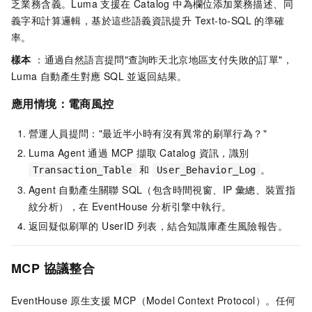
乏業務含義。Luma 支援在 Catalog 中為欄位添加業務描述、同
義字和計算邏輯，基於這些語義資訊提升 Text-to-SQL 的準確
率。
樣本
：通過自然語言提問"查詢昨天北京地區支付失敗的訂單"，
Luma 自動產生對應 SQL 並返回結果。
應用情境：電商風控
營運人員提問："最近半小時有沒有異常的刷單行為？"
Luma Agent 通過 MCP 擷取 Catalog 資訊，識別
和
。
Transaction_Table
User_Behavior_Log
Agent 自動產生關聯 SQL（包含時間視窗、IP 彙總、裝置指
紋分析），在 EventHouse 分析引擎中執行。
返回疑似刷單的 UserID 列表，結合知識庫產生風險報告。
MCP 協議整合
EventHouse 原生支援 MCP（Model Context Protocol）。任何