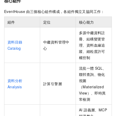
核心組件
EventHouse 由三個核心組件構成，各組件獨立又協同工作：
組件
定位
核心能力
多源中繼資料註
冊、結構變更管
資料目錄
中繼資料管理中
理、資料血緣追
Catalog
心
蹤、細粒度許可
權控制
流批一體 SQL、
聯邦查詢、物化
資料分析
視圖
計算引擎層
Analysis
（Materialized
View）、即時異
常檢測
AI 語義層、MCP