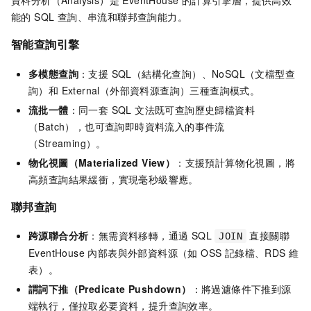
能的 SQL 查詢、串流和聯邦查詢能力。
智能查詢引擎
多模態查詢
：支援 SQL（結構化查詢）、NoSQL（文檔型查
詢）和 External（外部資料源查詢）三種查詢模式。
流批一體
：同一套 SQL 文法既可查詢歷史歸檔資料
（Batch），也可查詢即時資料流入的事件流
（Streaming）。
物化視圖（Materialized View）
：支援預計算物化視圖，將
高頻查詢結果緩衝，實現毫秒級響應。
聯邦查詢
跨源聯合分析
：無需資料移轉，通過 SQL
直接關聯
JOIN
EventHouse 內部表與外部資料源（如 OSS 記錄檔、RDS 維
表）。
謂詞下推（Predicate Pushdown）
：將過濾條件下推到源
端執行，僅拉取必要資料，提升查詢效率。