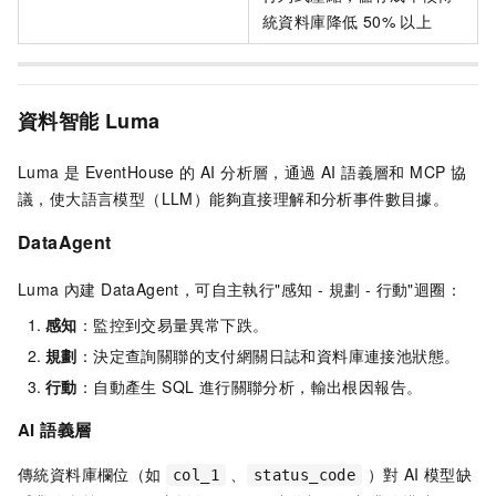
統資料庫降低 50% 以上
資料智能 Luma
Luma 是 EventHouse 的 AI 分析層，通過 AI 語義層和 MCP 協
議，使大語言模型（LLM）能夠直接理解和分析事件數目據。
DataAgent
Luma 內建 DataAgent，可自主執行"感知 - 規劃 - 行動"迴圈：
感知
：監控到交易量異常下跌。
規劃
：決定查詢關聯的支付網關日誌和資料庫連接池狀態。
行動
：自動產生 SQL 進行關聯分析，輸出根因報告。
AI 語義層
傳統資料庫欄位（如
、
）對 AI 模型缺
col_1
status_code