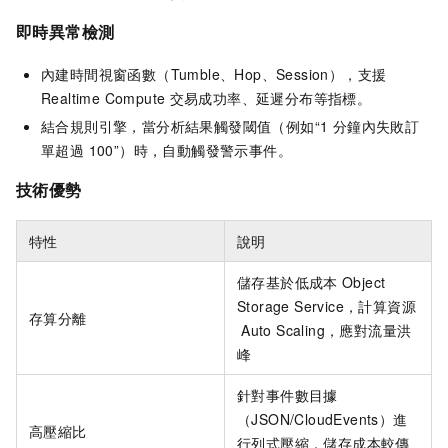
即時異常檢測
內建時間視窗函數（Tumble、Hop、Session），支援
Realtime Compute
交易成功率、延遲分布等指標。
結合規則引擎，當分析結果觸發閾值（例如“1 分鐘內失敗訂
單超過 100”）時，自動觸發警示事件。
技術優勢
特性
說明
儲存基於低成本
Object
Storage Service，計算資源
存算分離
Auto Scaling，應對流量洪
峰
針對事件數目據
（JSON/CloudEvents）進
高壓縮比
行列式壓縮，儲存成本較傳