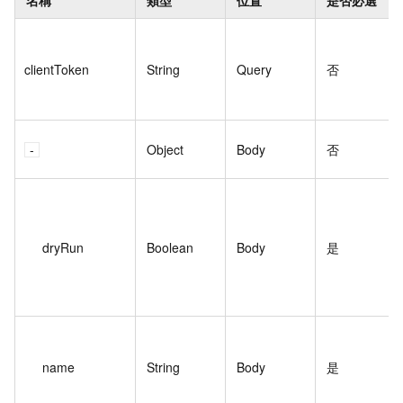
clientToken
String
Query
否
Object
Body
否
dryRun
Boolean
Body
是
name
String
Body
是