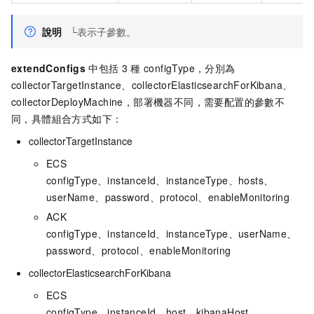
說明
└表示子參數。
extendConfigs
中包括
3
種
configType，分別為
collectorTargetInstance、collectorElasticsearchForKibana、
collectorDeployMachine，部署機器不同，需要配置的參數不
同，具體組合方式如下：
collectorTargetInstance
ECS
configType、instanceId、instanceType、hosts、
userName、password、protocol、enableMonitoring
ACK
configType、instanceId、instanceType、userName、
password、protocol、enableMonitoring
collectorElasticsearchForKibana
ECS
configType、instanceId、host、kibanaHost、