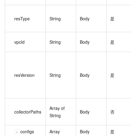
resType
String
Body
是
vpcId
String
Body
是
resVersion
String
Body
是
Array of
collectorPaths
Body
否
String
configs
Array
Body
是