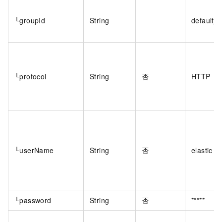
└groupId
String
default_c
└protocol
String
否
HTTP
└userName
String
否
elastic
└password
String
否
*****