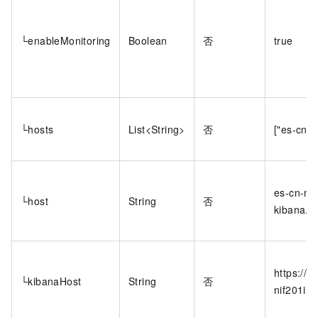
└enableMonitoring
Boolean
否
true
└hosts
List<String>
否
["es-cn-n
es-cn-nif
└host
String
否
kibana.in
https://e
└kibanaHost
String
否
nif201ih