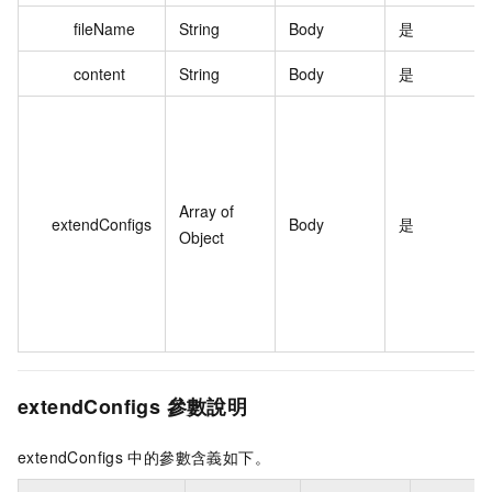
fileName
String
Body
是
content
String
Body
是
Array of
extendConfigs
Body
是
Object
extendConfigs
參數說明
extendConfigs
中的參數含義如下。