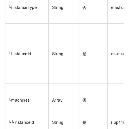
└instanceType
String
否
elasticse
└instanceId
String
是
es-cn-ni
└machines
Array
否
└└instanceId
String
是
i-bp11u9