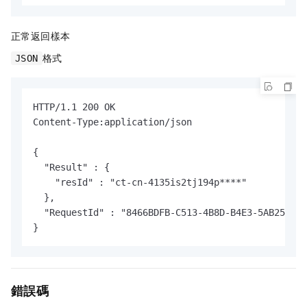
正常返回樣本
格式
JSON
HTTP/1.1 200 OK

Content-Type:application/json

{

  "Result" : {

    "resId" : "ct-cn-4135is2tj194p****"

  },

  "RequestId" : "8466BDFB-C513-4B8D-B4E3-5AB256AB*
}
錯誤碼