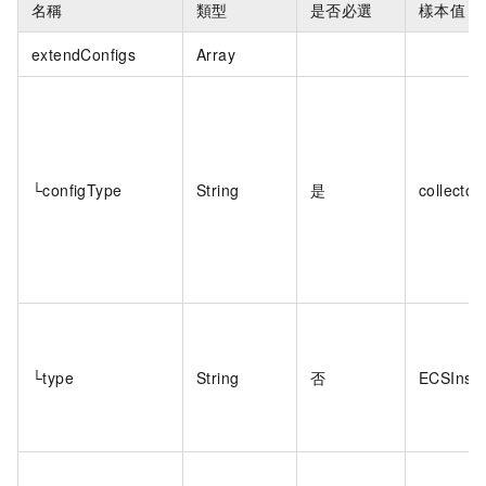
名稱
類型
是否必選
樣本值
extendConfigs
Array
└configType
String
是
collecto
└type
String
否
ECSInsta