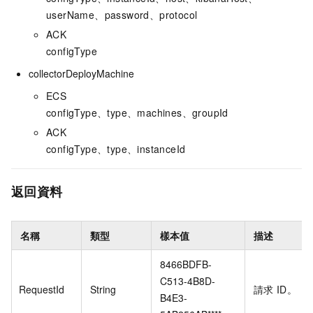
userName、password、protocol
ACK
configType
collectorDeployMachine
ECS
configType、type、machines、groupId
ACK
configType、type、instanceId
返回資料
名稱
類型
樣本值
描述
8466BDFB-
C513-4B8D-
RequestId
String
請求
ID。
B4E3-