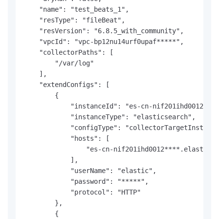
    "name": "test_beats_1", 

    "resType": "fileBeat", 

    "resVersion": "6.8.5_with_community", 

    "vpcId": "vpc-bp12nu14urf0upaf*****", 

    "collectorPaths": [

        "/var/log"

    ], 

    "extendConfigs": [

        {

            "instanceId": "es-cn-nif201ihd0012****
            "instanceType": "elasticsearch", 

            "configType": "collectorTargetInstance
            "hosts": [

                "es-cn-nif201ihd0012****.elasticse
            ], 

            "userName": "elastic", 

            "password": "*****", 

            "protocol": "HTTP"

        }, 

        {
