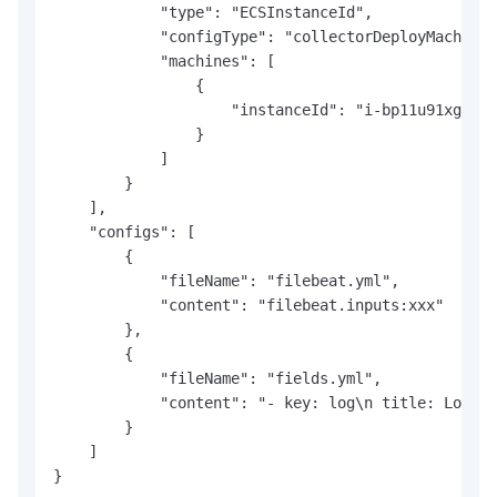
            "type": "ECSInstanceId", 

            "configType": "collectorDeployMachine"
            "machines": [

                {

                    "instanceId": "i-bp11u91xgubyp
                }

            ]

        }

    ], 

    "configs": [

        {

            "fileName": "filebeat.yml", 

            "content": "filebeat.inputs:xxx"

        }, 

        {

            "fileName": "fields.yml", 

            "content": "- key: log\n title: Log fi
        }

    ]

}