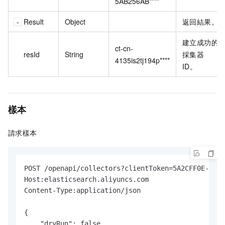
5AB256AB****
Result
Object
返回結果。
建立成功的
ct-cn-
resId
String
採集器
4135is2tj194p****
ID。
樣本
請求樣本
POST /openapi/collectors?clientToken=5A2CFF0E-5718
Host:elasticsearch.aliyuncs.com

Content-Type:application/json

{

    "dryRun": false, 
