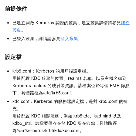
前提條件
已建立開啟
Kerberos
認證的叢集，建立叢集詳情請參見
建立
叢集
。
已登入叢集，詳情請參見
登入叢集
。
設定檔
krb5.conf：Kerberos
的用戶端設定檔。
用於配置
KDC
服務的位置、realms
名稱、以及主機名稱到
Kerberos realms
的映射等資訊。該檔案位於每個
EMR
節點
下，具體路徑為/etc/krb5.conf。
kdc.conf：Kerberos
的服務端設定檔，是對
krb5.conf
的補
充。
用於配置
KDC
相關服務，例如
krb5kdc、kadmind
以及
kdb5_util。該檔案僅存在於
KDC
所在節點，具體路徑
為/var/kerberos/krb5kdc/kdc.conf。