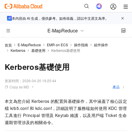
本內容由 AI 生成，僅供參考。如有歧義，請以中文原文為準。
E-MapReduce
E-MapReduce
EMR on ECS
操作指南
組件操作
首頁
Kerberos
基礎使用
Kerberos基礎使用
Kerberos基礎使用
更新時間：
2026-04-20 19:25:44
Copy as MD
產品
本文為您介紹
Kerberos
的配置與基礎操作，其中涵蓋了核心設定
檔
krb5.conf
和
kdc.conf，詳細說明了服務端如何使用
KDC
管理
工具進行
Principal
管理及
Keytab
維護，以及用戶端
Ticket
生命
週期管理涉及的相關命令。