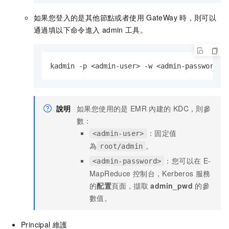
如果您登入的是其他節點或者使用
GateWay
時，則可以
通過填以下命令進入
admin
工具。
kadmin -p <admin-user> -w <admin-password>
說明
如果您使用的是
EMR
內建的
KDC，則參
數：
：固定值
<admin-user>
為
。
root/admin
：您可以在
E-
<admin-password>
MapReduce
控制台，Kerberos
服務
的
配置
頁面，擷取
admin_pwd
的參
數值。
Principal
維護