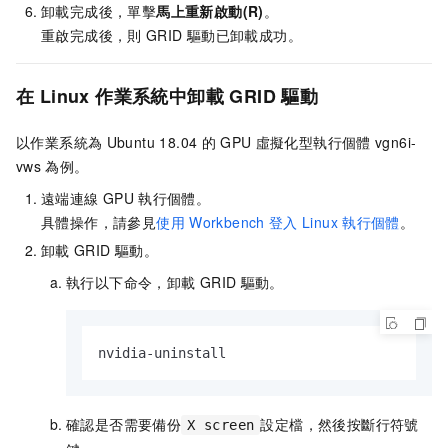
卸載完成後，單擊
馬上重新啟動(R)
。
重啟完成後，則
GRID
驅動已卸載成功。
在
Linux
作業系統中卸載
GRID
驅動
以作業系統為
Ubuntu 18.04
的
GPU
虛擬化型執行個體
vgn6i-
vws
為例。
遠端連線
GPU
執行個體。
具體操作，請參見
使用
Workbench
登入
Linux
執行個體
。
卸載
GRID
驅動。
執行以下命令，卸載
GRID
驅動。
nvidia-uninstall
確認是否需要備份
設定檔，然後按斷行符號
X screen