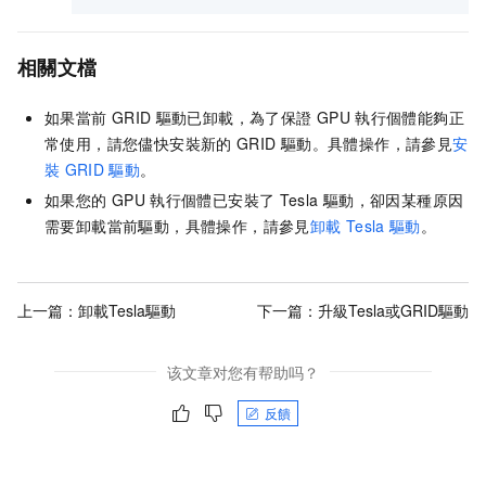
相關文檔
如果當前
GRID
驅動已卸載，為了保證
GPU
執行個體能夠正
常使用，請您儘快安裝新的
GRID
驅動。具體操作，請參見
安
裝
GRID
驅動
。
如果您的
GPU
執行個體已安裝了
Tesla
驅動，卻因某種原因
需要卸載當前驅動，具體操作，請參見
卸載
Tesla
驅動
。
上一篇：
卸載Tesla驅動
下一篇：
升級Tesla或GRID驅動
该文章对您有帮助吗？
反饋