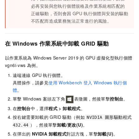
必再安裝與您執行個體規格及作業系統相匹配的
正確驅動，否則會因
GPU
執行個體與安裝的驅動
不匹配而造成業務無法正常進行的風險。
在
Windows
作業系統中卸載
GRID
驅動
以作業系統為
Windows Server 2019
的
GPU
虛擬化型執行個體
vgn6i-vws
為例。
遠端連線
GPU
執行個體。
具體操作，請參見
使用
Workbench
登入
Windows
執行個
體
。
單擊
Windows
案頭左下角
表徵圖，然後單擊
控制台
。
在
控制台
中，選擇
程式
>
卸載程式
。
按右鍵需要卸載的
GRID
驅動（例如
NVIDIA 圖形驅動程式
），然後單擊
卸載/更改(U)
。
432.44
在彈出的
NVIDIA 卸載程式
對話方塊，單擊
卸載(U)
。