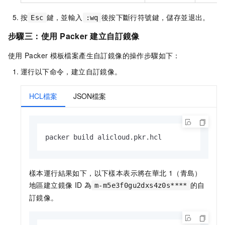
按
鍵，並輸入
後按下斷行符號鍵，儲存並退出。
Esc
:wq
步驟三：使用
Packer
建立自訂鏡像
使用
Packer
模板檔案產生自訂鏡像的操作步驟如下：
運行以下命令，建立自訂鏡像。
HCL檔案
JSON檔案
packer build alicloud.pkr.hcl
樣本運行結果如下，以下樣本表示將在華北
1（青島）
地區建立鏡像
ID
為
的自
m-m5e3f0gu2dxs4z0s****
訂鏡像。