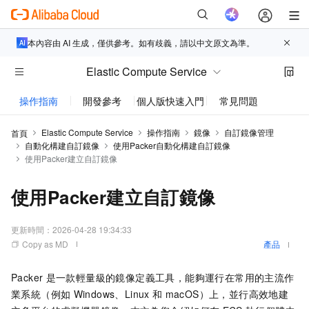
本內容由 AI 生成，僅供參考。如有歧義，請以中文原文為準。
Elastic Compute Service
操作指南
開發參考
個人版快速入門
常見問題
動態與
Elastic Compute Service
操作指南
鏡像
自訂鏡像管理
首頁
自動化構建自訂鏡像
使用Packer自動化構建自訂鏡像
使用Packer建立自訂鏡像
使用Packer建立自訂鏡像
更新時間：
2026-04-28 19:34:33
Copy as MD
產品
Packer
是一款輕量級的鏡像定義工具，能夠運行在常用的主流作
業系統（例如
Windows、Linux
和
macOS）上，並行高效地建