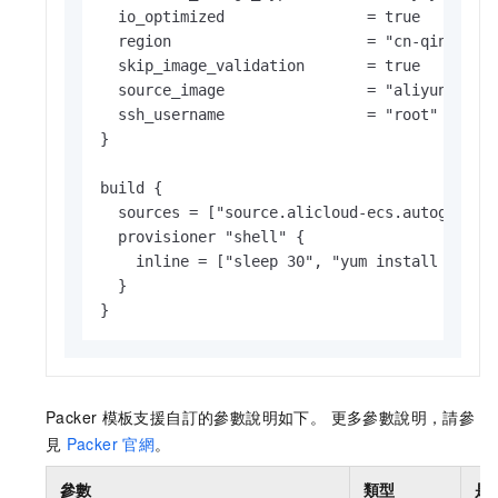
  io_optimized                = true

  region                      = "cn-qingdao"

  skip_image_validation       = true

  source_image                = "aliyun_3_x64
  ssh_username                = "root"

}

build {

  sources = ["source.alicloud-ecs.autogenerat
  provisioner "shell" {

    inline = ["sleep 30", "yum install redis.
  }

}
Packer
模板支援自訂的參數說明如下。 更多參數說明，請參
見
Packer
官網
。
參數
類型
是