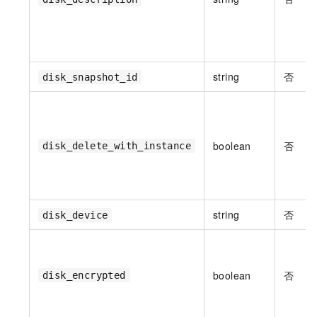
string
否
disk_snapshot_id
boolean
否
disk_delete_with_instance
string
否
disk_device
boolean
否
disk_encrypted