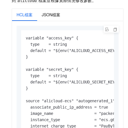
到
檔案並根據實際情況修改參數。
alicloud
HCL檔案
JSON檔案
variable "access_key" {

  type    = string

  default = "${env("ALICLOUD_ACCESS_KEY")}"

}

variable "secret_key" {

  type    = string

  default = "${env("ALICLOUD_SECRET_KEY")}"

}

source "alicloud-ecs" "autogenerated_1" {

  associate_public_ip_address = true

  image_name                  = "packer_basic
  instance_type               = "ecs.g6.large
  internet_charge_type        = "PayByTraffic