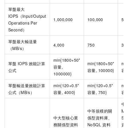
單盤最大
IOPS（Input/Output
1,000,000
100,000
50
Operations Per
Second）
單盤最大輸送量
4,000
750
35
（MB/s）
min{1800+50*
單盤
IOPS
效能計算
min{1800+50*
mi
容量,
公式
容量, 100000}
容量
1000000}
單盤輸送量效能計算
min{120+0.5*
min{120+0.5*
min
公式（MB/s）
容量, 4000}
容量, 750}
容量
中
中等規模的關
My
中大型核心業
係型資料庫、
SQ
務關係型資料
NoSQL
資料
資