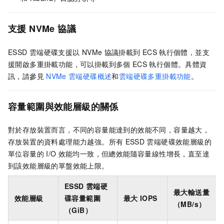
支援
NVMe
協議
ESSD
雲端硬碟支援以
NVMe
協議掛載到
ECS
執行個體，並支
援開啟多重掛載功能，可以掛載到多個
ECS
執行個體。具體資
訊，請參見
NVMe
雲端硬碟概述
和
雲端硬碟多重掛載功能
。
容量範圍與效能層級的關係
對於存放裝置而言，不同的容量能達到的效能不同，容量越大，
存放裝置的資料處理能力越強。所有
ESSD
雲端硬碟效能層級的
單位容量的
I/O
效能均一致，但總效能隨容量線性增長，直至達
到該效能層級的單盤效能上限。
ESSD
雲端硬
最大輸送量
效能層級
碟容量範圍
最大
IOPS
（MB/s）
（GiB）