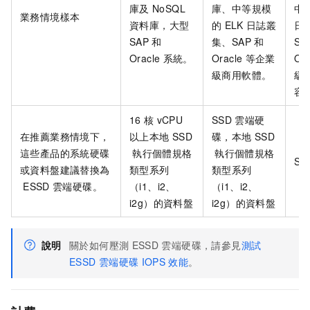
庫及
NoSQL
庫、中等規模
中
業務情境樣本
資料庫，大型
的
ELK
日誌叢
日
SAP
和
集、SAP
和
SA
Oracle
系統。
Oracle
等企業
Ora
級商用軟體。
級
容
16
核
vCPU
SSD
雲端硬
在推薦業務情境下，
以上本地
SSD
碟，本地
SSD
這些產品的系統硬碟
執行個體規格
執行個體規格
SS
或資料盤建議替換為
類型系列
類型系列
ESSD
雲端硬碟。
（i1、i2、
（i1、i2、
i2g）的資料盤
i2g）的資料盤
說明
關於如何壓測
ESSD
雲端硬碟，請參見
測試
ESSD
雲端硬碟
IOPS
效能
。