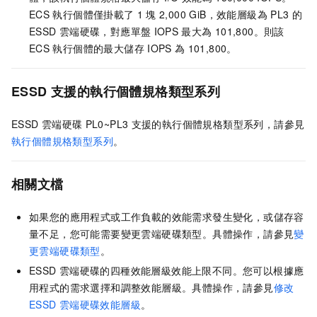
ECS
執行個體僅掛載了
1
塊
2,000 GiB，效能層級為
PL3
的
ESSD
雲端硬碟，對應單盤
IOPS
最大為
101,800。則該
ECS
執行個體的最大儲存
IOPS
為
101,800。
ESSD
支援的執行個體規格類型系列
ESSD
雲端硬碟
PL0~PL3
支援的執行個體規格類型系列，請參見
執行個體規格類型系列
。
相關文檔
如果您的應用程式或工作負載的效能需求發生變化，或儲存容
量不足，您可能需要變更雲端硬碟類型。具體操作，請參見
變
更雲端硬碟類型
。
ESSD
雲端硬碟的四種效能層級效能上限不同。您可以根據應
用程式的需求選擇和調整效能層級。具體操作，請參見
修改
ESSD
雲端硬碟效能層級
。