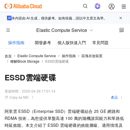
本內容由 AI 生成，僅供參考。如有歧義，請以中文原文為準。
Elastic Compute Service
操作指南
開發參考
個人版快速入門
常見問題
動態與
Elastic Compute Service
操作指南
區塊存放裝置
首頁
瞭解Block Storage
ESSD雲端硬碟
ESSD雲端硬碟
更新時間：
2025-04-29 17:01:14
Copy as MD
產品
阿里雲
ESSD（Enterprise SSD）雲端硬碟結合
25 GE
網路和
RDMA
技術，為您提供單盤高達
100
萬的隨機讀寫能力和單路低
時延效能。本文介紹了
ESSD
雲端硬碟的效能層級、適用情境及