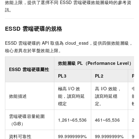
效能上限，提供了選擇不同
ESSD
雲端硬碟效能層級時的參考資
訊。
ESSD
雲端硬碟的規格
ESSD
雲端硬碟的
API
取值為
cloud_essd
，提供四個效能層級，
核心差異在於單盤效能上限。
效能層級
PL（Performance Level）
ESSD
雲端硬碟屬性
PL3
PL2
PL
極高
I/O
效
高
I/O
效能，
中
效能描述
能，讀寫時延
讀寫時延穩
能
穩定
定。
較
雲端硬碟容量範圍
1,261~65,536
461~65,536
20
（GiB）
資料可靠性
99.9999999%
99.9999999%
99