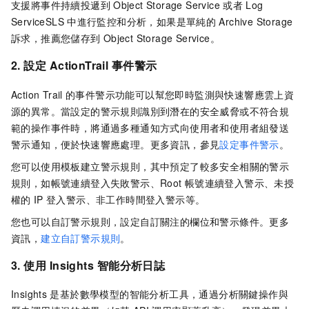
支援將事件持續投遞到
Object Storage Service
或者
Log
ServiceSLS
中進行監控和分析，如果是單純的
Archive Storage
訴求，推薦您儲存到
Object Storage Service。
2. 設定
ActionTrail
事件警示
Action Trail
的事件警示功能可以幫您即時監測與快速響應雲上資
源的異常。當設定的警示規則識別到潛在的安全威脅或不符合規
範的操作事件時，將通過多種通知方式向使用者和使用者組發送
警示通知，便於快速響應處理。更多資訊，參見
設定事件警示
。
您可以使用模板建立警示規則，其中預定了較多安全相關的警示
規則，如帳號連續登入失敗警示、Root
帳號連續登入警示、未授
權的
IP
登入警示、非工作時間登入警示等。
您也可以自訂警示規則，設定自訂關注的欄位和警示條件。更多
資訊，
建立自訂警示規則
。
3. 使用
Insights
智能分析日誌
Insights
是基於數學模型的智能分析工具，通過分析關鍵操作與