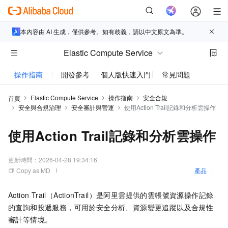
本內容由 AI 生成，僅供參考。如有歧義，請以中文原文為準。
Elastic Compute Service
操作指南
開發參考
個人版快速入門
常見問題
動態與
Elastic Compute Service
操作指南
安全合規
首頁
安全與合規治理
安全審計與營運
使用Action Trail記錄和分析雲操作
使用Action Trail記錄和分析雲操作
更新時間：
2026-04-28 19:34:16
Copy as MD
產品
Action Trail（ActionTrail）是阿里雲提供的雲帳號資源操作記錄
的查詢和投遞服務，可用於安全分析、資源變更追蹤以及合規性
審計等情境。