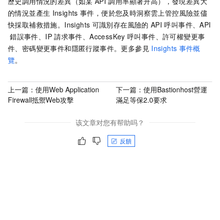
歷史調用情況的差異（如某
API
調用率顯著升高），發現差異大
的情況並產生
Insights
事件，便於您及時洞察雲上管控風險並儘
快採取補救措施。Insights
可識別存在風險的
API
呼叫事件、API
錯誤事件、IP
請求事件、AccessKey
呼叫事件、許可權變更事
件、密碼變更事件和隱匿行蹤事件。更多參見
Insights
事件概
覽
。
上一篇：
使用Web Application
下一篇：
使用Bastionhost營運
Firewall抵禦Web攻擊
滿足等保2.0要求
该文章对您有帮助吗？
反饋