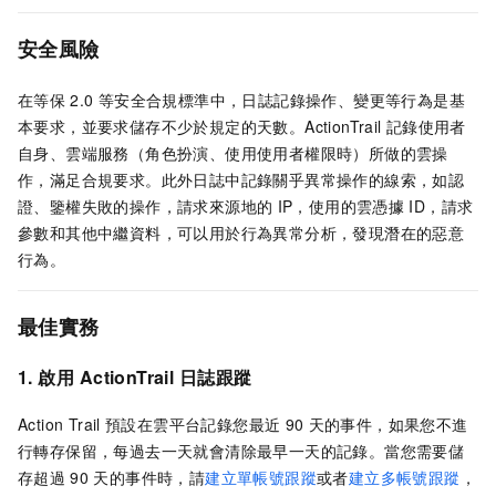
安全風險
在等保
2.0
等安全合規標準中，日誌記錄操作、變更等行為是基
本要求，並要求儲存不少於規定的天數。ActionTrail
記錄使用者
自身、雲端服務（角色扮演、使用使用者權限時）所做的雲操
作，滿足合規要求。此外日誌中記錄關乎異常操作的線索，如認
證、鑒權失敗的操作，請求來源地的
IP，使用的雲憑據
ID，請求
參數和其他中繼資料，可以用於行為異常分析，發現潛在的惡意
行為。
最佳實務
1. 啟用
ActionTrail
日誌跟蹤
Action Trail
預設在雲平台記錄您最近
90
天的事件，如果您不進
行轉存保留，每過去一天就會清除最早一天的記錄。當您需要儲
存超過
90
天的事件時，請
建立單帳號跟蹤
或者
建立多帳號跟蹤
，