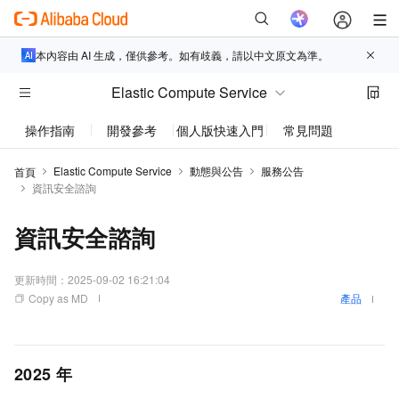
本內容由 AI 生成，僅供參考。如有歧義，請以中文原文為準。
Elastic Compute Service
操作指南
開發參考
個人版快速入門
常見問題
動態與
Elastic Compute Service
動態與公告
服務公告
首頁
資訊安全諮詢
資訊安全諮詢
更新時間：
2025-09-02 16:21:04
Copy as MD
產品
2025
年