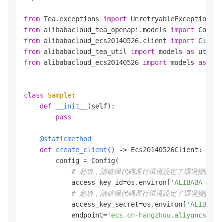
from
 Tea.exceptions 
import
from
 alibabacloud_tea_openapi.models 
import
from
 alibabacloud_ecs20140526.client 
import
 Client
from
 alibabacloud_tea_util 
import
 models 
as
from
 alibabacloud_ecs20140526 
import
 models 
as
 ecs
class
Sample
:

def
__init__
(
self
):

pass
    @staticmethod
def
create_client
() -> Ecs20140526Client:

        config = Config(

# 必填，請確保代碼運行環境設定了環境變數 ALIBABA
            access_key_id=os.environ[
'ALIBABA_CLOU
# 必填，請確保代碼運行環境設定了環境變數 ALIBABA
            access_key_secret=os.environ[
'ALIBABA_
            endpoint=
'ecs.cn-hangzhou.aliyuncs.com