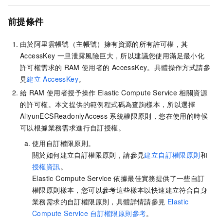
前提條件
由於阿里雲帳號（主帳號）擁有資源的所有許可權，其
AccessKey
一旦泄露風險巨大，所以建議您使用滿足最小化
許可權需求的
RAM
使用者的
AccessKey。具體操作方式請參
見
建立
AccessKey
。
給
RAM
使用者授予操作
Elastic Compute Service
相關資源
的許可權。本文提供的範例程式碼為查詢樣本，所以選擇
AliyunECSReadonlyAccess
系統權限原則，您在使用的時候
可以根據業務需求進行自訂授權。
使用自訂權限原則。
關於如何建立自訂權限原則，請參見
建立自訂權限原則
和
授權資訊
。
Elastic Compute Service
依據最佳實務提供了一些自訂
權限原則樣本，您可以參考這些樣本以快速建立符合自身
業務需求的自訂權限原則，具體詳情請參見
Elastic
Compute Service
自訂權限原則參考
。