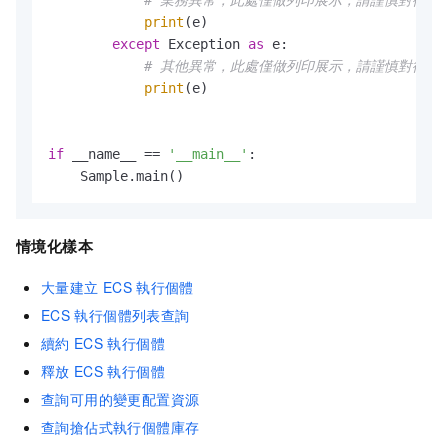
print
(e)

except
 Exception 
as
 e:

# 其他異常，此處僅做列印展示，請謹慎對待異
print
(e)

if
 __name__ == 
'__main__'
:

情境化樣本
大量建立
ECS
執行個體
ECS
執行個體列表查詢
續約
ECS
執行個體
釋放
ECS
執行個體
查詢可用的變更配置資源
查詢搶佔式執行個體庫存