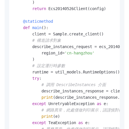
        )

return
 Ecs20140526Client(config)

    @staticmethod
def
main
():

        client = Sample.create_client()

# 構造請求對象
        describe_instances_request = ecs_20140526_
            region_id=
'cn-hangzhou'
        )

# 設定運行時參數
        runtime = util_models.RuntimeOptions()

try
:

# 調用 DescribeInstances 介面
            describe_instances_response = client.d
print
(describe_instances_response.body
except
 UnretryableException 
as
 e:

# 網路異常，此處僅做列印展示，請謹慎對待異
print
(e)

except
 TeaException 
as
 e:

# 業務異常，此處僅做列印展示，請謹慎對待異