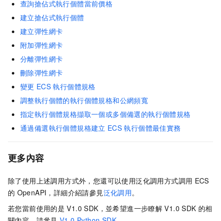
查詢搶佔式執行個體當前價格
建立搶佔式執行個體
建立彈性網卡
附加彈性網卡
分離彈性網卡
刪除彈性網卡
變更
ECS
執行個體規格
調整執行個體的執行個體規格和公網頻寬
指定執行個體規格擷取一個或多個備選的執行個體規格
通過備選執行個體規格建立
ECS
執行個體最佳實務
更多內容
除了使用上述調用方式外，您還可以使用泛化調用方式調用
ECS
的
OpenAPI，詳細介紹請參見
泛化調用
。
若您當前使用的是
V1.0 SDK，並希望進一步瞭解
V1.0 SDK
的相
關內容，請參見
V1.0 Python SDK
。