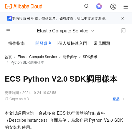
本內容由 AI 生成，僅供參考。如有歧義，請以中文原文為準。
Elastic Compute Service
操作指南
開發參考
個人版快速入門
常見問題
動態與
Elastic Compute Service
開發參考
SDK參考
首頁
Python SDK調用樣本
ECS Python V2.0 SDK調用樣本
更新時間：
2024-10-24 19:02:58
Copy as MD
產品
本文以調用查詢一台或多台
ECS
執行個體的詳細資料
（DescribeInstances）介面為例，為您介紹
Python V2.0 SDK
的安裝和使用。