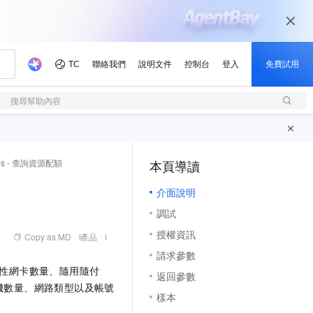
搜尋幫助內容
butes - 查詢資源配額
本頁導讀
（1, M）
介面說明
調試
授權資訊
Copy as MD
產品
請求參數
性網卡數量、隨用隨付
返回參數
機數量、網路類型以及帳號
樣本