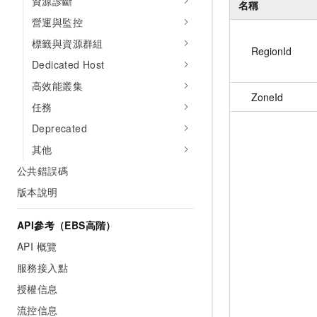
資源診斷
名稱
營運與監控
標籤與資源群組
RegionId
Dedicated Host
高效能叢集
ZoneId
任務
Deprecated
其他
公共錯誤碼
版本說明
API參考（EBS高階）
API 概覽
服務接入點
授權信息
流控信息