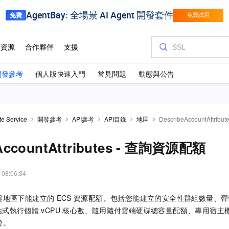
開發參考
個人版快速入門
常見問題
動態與公告
te Service
開發參考
API參考
API目錄
地區
DescribeAccountAttri
AccountAttributes - 查詢資源配額
 08:06:34
雲地區下能建立的
ECS
資源配額。包括您能建立的安全性群組數量、彈
佔式執行個體
vCPU
核心數、隨用隨付雲端硬碟總容量配額、專用宿主
證。