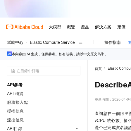
幫助中心
Elastic Compute Service
操作指南
本內容由 AI 生成，僅供參考。如有歧義，請以中文原文為準。
Elastic Compu
首頁
Describe
API參考
API 概覽
更新時間：
2026-04-04
服務接入點
授權信息
查詢您在一個阿里
流控信息
vCPU
核心數、搶
是否已完成實名認
API目錄