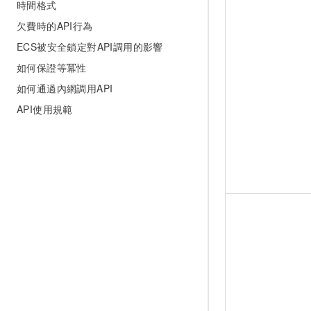
時間格式
欠費時的API行為
ECS被安全鎖定對API調用的影響
如何保證等冪性
如何通過內網調用API
API使用規範