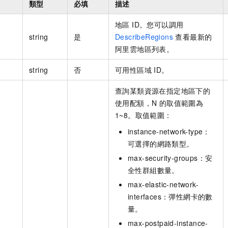
類型
必填
描述
地區 ID。您可以調用
string
是
DescribeRegions
查看最新的
阿里雲地區列表。
string
否
可用性區域 ID。
查詢某類資源在指定地區下的
使用配額，N 的取值範圍為
1~8。取值範圍：
instance-network-type：
可選擇的網路類型。
max-security-groups：安
全性群組數量。
max-elastic-network-
interfaces：彈性網卡的數
量。
max-postpaid-instance-