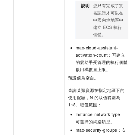
說明
您只有完成了實
名認證才可以在
中國內地地區中
建立 ECS 執行
個體。
max-cloud-assistant-
activation-count：可建立
的雲助手受管理的執行個體
啟用碼數量上限。
預設值為空白。
查詢某類資源在指定地區下的
使用配額，N 的取值範圍為
1~8。取值範圍：
instance-network-type：
可選擇的網路類型。
max-security-groups：安