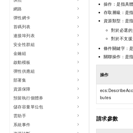
操作：是指具
網路
存取層級：是指
彈性網卡
資源類型：是
首碼列表
對於必選的
連接埠列表
對於不支援
安全性群組
條件關鍵字：
金鑰組
關聯操作：是
啟動模板
彈性供應組
操作
部署集
資源保障
ecs:DescribeAcc
butes
預留執行個體券
儲存容量單位包
雲助手
請求參數
系統事件