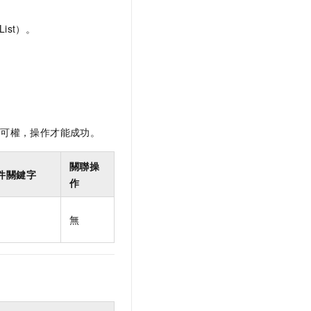
ist）。
許可權，操作才能成功。
關聯操
件關鍵字
作
無