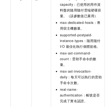
capacity：已使用的用作資
料盤的隨用隨付雲端硬碟容
量。（該參數值已棄用）
max-dedicated-hosts：專
用宿主機數量。
supported-postpaid-
instance-types：隨用隨付
I/O 最佳化執行個體規格。
max-axt-command-
count：雲助手命令的數
量。
max-axt-invocation-
daily：每天可以執行的雲助
手命令次數。
real-name-
authentication：帳號是否
完成了實名認證。