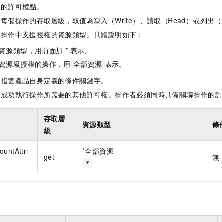
體的許可權點。
每個操作的存取層級，取值為寫入（Write）、讀取（Read）或列出（L
指操作中支援授權的資源類型。具體說明如下：
資源類型，用前面加 * 表示。
資源級授權的操作，用
表示。
全部資源
是指雲產品自身定義的條件關鍵字。
指成功執行操作所需要的其他許可權。操作者必須同時具備關聯操作的
存取層
資源類型
條
級
ountAttri
*
全部資源
get
無
*