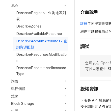
地區
介面說明
DescribeRegions - 查詢地區列
表
註冊
了阿里雲帳號
DescribeZones
您也可以根據自己
DescribeAvailableResource
DescribeAccountAttributes - 查
調試
詢資源配額
DescribeResourcesModificatio
n
您可以在
OpenA
DescribeRecommendInstance
可以自動產生
S
Type
詢價
授權資訊
執行個體
鏡像
下表是
API
對應的
Block Storage
授予調用此
API
的
快照