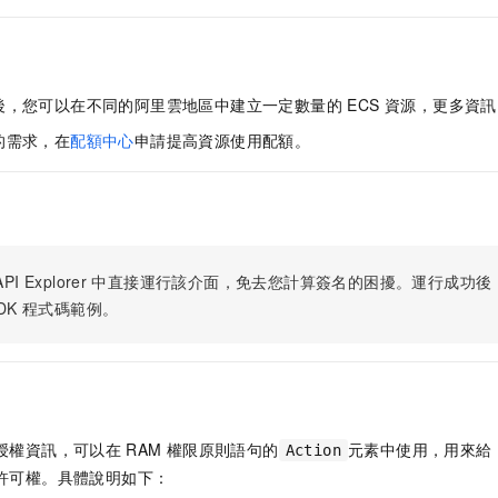
後，您可以在不同的阿里雲地區中建立一定數量的 ECS 資源，更多資
的需求，在
配額中心
申請提高資源使用配額。
PI Explorer
中直接運行該介面，免去您計算簽名的困擾。運行成功後，OpenA
DK
程式碼範例。
授權資訊，可以在
RAM
權限原則語句的
元素中使用，用來給
Action
許可權。具體說明如下：