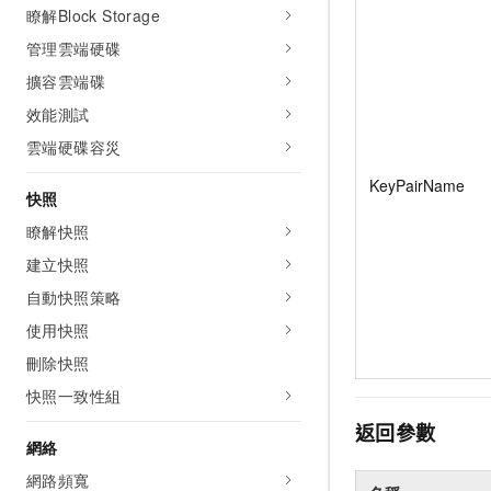
瞭解Block Storage
管理雲端硬碟
擴容雲端碟
效能測試
雲端硬碟容災
KeyPairName
快照
瞭解快照
建立快照
自動快照策略
使用快照
刪除快照
快照一致性組
返回參數
網絡
網路頻寬