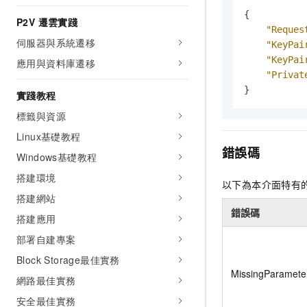
{
P2V 遷雲實踐
"Reques
伺服器與系統遷移
"KeyPai
"KeyPai
應用與資料庫遷移
"Privat
}
實踐教程
標籤與資源
Linux基礎教程
錯誤碼
Windows基礎教程
搭建環境
以下為本介面特有
搭建網站
錯誤碼
搭建應用
部署自建專案
Block Storage最佳實務
MissingParamete
網路最佳實務
安全最佳實務