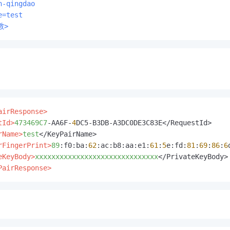
n-qingdao
e=test
數>
airResponse>
tId>
473469C7
-AA6F-
4
DC5-B3DB-A3DC0DE3C83E</RequestId>

rName>
test
</KeyPairName>

rFingerPrint>
89
:f0:ba:
62
:ac:b8:aa:e1:
61
:
5
e:fd:
81
:
69
:
86
:
6
eKeyBody>
xxxxxxxxxxxxxxxxxxxxxxxxxxxxxx
PairResponse>