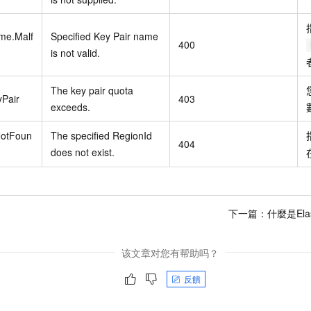
me.Malf
Specified Key Pair name
400
is not valid.
The key pair quota
Pair
403
exceeds.
NotFoun
The specified RegionId
404
does not exist.
下一篇：
什麼是Elast
该文章对您有帮助吗？
反饋