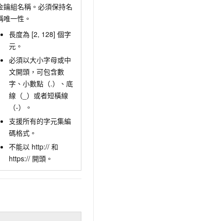
金鑰組名稱。必須保持名
稱唯一性。
長度為 [2, 128] 個字
元。
必須以大小字母或中
文開頭，可包含數
字、小數點（.）、底
線（_）或者短橫線
（-）。
支援所有的字元集編
碼格式。
不能以 http:// 和
https:// 開頭。