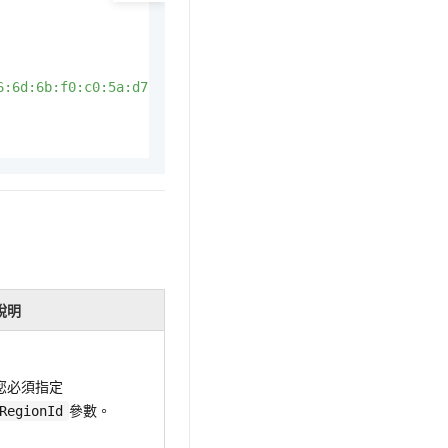
6:6d:6b:f0:c0:5a:d7"
說明
您必須指定
參數。
RegionId