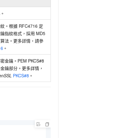
稱。
。根據 RFC4716 定
鑰指紋格式，採用 MD5
演算法。更多詳情，請參
16
。
金鑰。PEM PKCS#8
密金鑰部分。更多詳情，
enSSL
PKCS#8
。