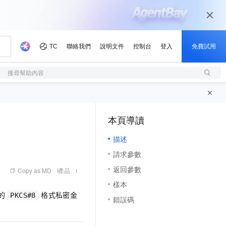
搜尋幫助內容
本頁導讀
（1, M）
描述
請求參數
返回參數
Copy as MD
產品
樣本
碼的
格式私密金
PKCS#8
錯誤碼