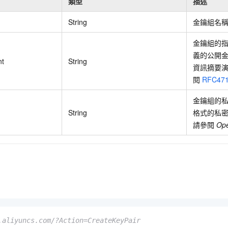
類型
描述
String
金鑰組名
金鑰組的指紋
義的公開金
nt
String
資訊摘要
閱
RFC47
金鑰組的私密
String
格式的私
請參閱
Op
.aliyuncs.com/?Action=CreateKeyPair