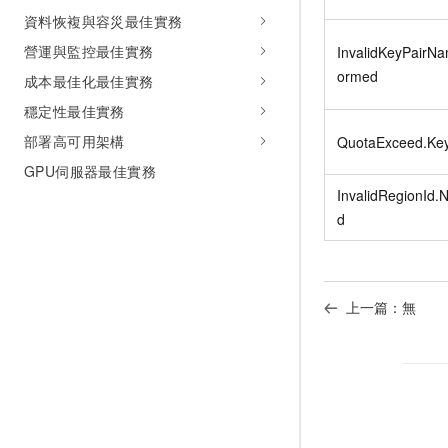
資料恢複與容災最佳實務
營運與監控最佳實務
InvalidKeyPairNa
ormed
成本最佳化最佳實務
穩定性最佳實務
部署高可用架構
QuotaExceed.Key
GPU伺服器最佳實務
InvalidRegionId.
d
上一篇：無