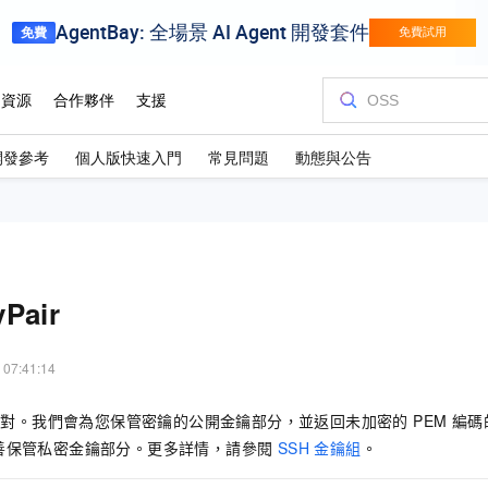
開發參考
個人版快速入門
常見問題
動態與公告
yPair
 07:41:14
金鑰對。我們會為您保管密鑰的公開金鑰部分，並返回未加密的 PEM 編
善保管私密金鑰部分。更多詳情，請參閱
SSH 金鑰組
。