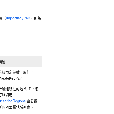
傳（
ImportKeyPair
）到某
描述
系統規定參數。取值：
CreateKeyPair
金鑰組所在的地域 ID。您
可以調用
DescribeRegions
查看最
新的阿里雲地域列表。