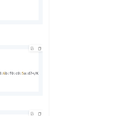
d:
6
b:f0:c0:
5
a:d7</KeyPairFingerPrint>
