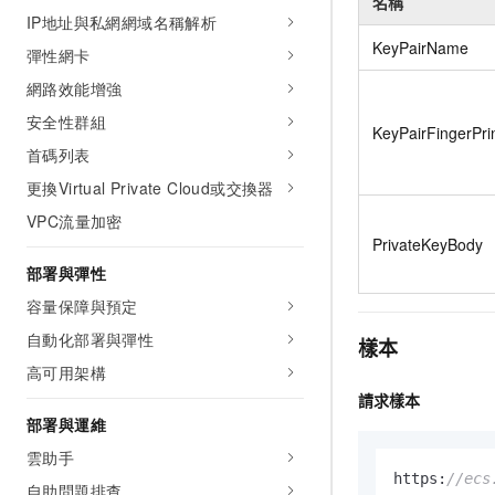
名稱
IP地址與私網網域名稱解析
KeyPairName
彈性網卡
網路效能增強
安全性群組
KeyPairFingerPri
首碼列表
更換Virtual Private Cloud或交換器
VPC流量加密
PrivateKeyBody
部署與彈性
容量保障與預定
自動化部署與彈性
樣本
高可用架構
請求樣本
部署與運維
雲助手
https:
//ecs
自助問題排查