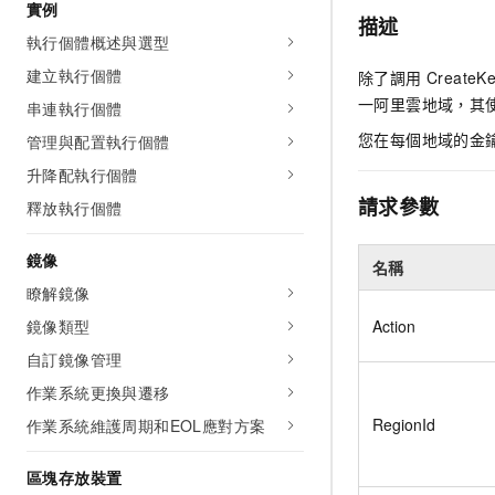
實例
描述
執行個體概述與選型
建立執行個體
除了調用
CreateKe
一阿里雲地域，其
串連執行個體
您在每個地域的金鑰
管理與配置執行個體
升降配執行個體
請求參數
釋放執行個體
鏡像
名稱
瞭解鏡像
鏡像類型
Action
自訂鏡像管理
作業系統更換與遷移
RegionId
作業系統維護周期和EOL應對方案
區塊存放裝置