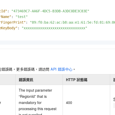
tId"
:
"473469C7-AA6F-4DC5-B3DB-A3DC0DE3C83E"
rName"
:
"test"
rFingerPrint"
:
"89:f0:ba:62:ac:b8:aa:e1:61:5e:fd:81:69:8
eKeyBody"
:
"xxxxxxxxxxxxxxxxxxxxxxxxxxxxxx"
的錯誤碼。更多錯誤碼，請訪問
API 錯誤中心
。
錯誤資訊
HTTP 狀態碼
The input parameter
“RegionId” that is
r
mandatory for
400
processing this request
is not supplied.