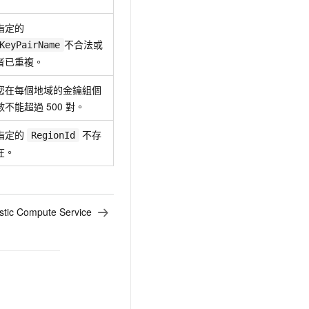
指定的
不合法或
KeyPairName
者已重複。
您在每個地域的金鑰組個
數不能超過 500 對。
指定的
不存
RegionId
在。
ic Compute Service