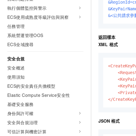
&RegionId=c
執行個體監控與警示
&KeyPairNam
&<公共請求參
ECS使用成熟度等級評估與洞察
任務管理
系統營運管理OOS
返回樣本
XML 格式
ECS全域搜尋
安全合規
<CreateKeyP
安全概述
<Reques
使用須知
<KeyPai
ECS的安全責任共擔模型
<KeyPai
<Privat
Elastic Compute Service安全性
</CreateKey
基礎安全服務
身份與許可權
JSON 格式
安全與合規治理
可信計算與機密計算