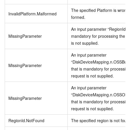
The specified Platform is wrongl
InvalidPlatform.Malformed
formed.
An input parameter “RegionId” t
MissingParameter
mandatory for processing the r
is not supplied.
An input parameter
“DiskDeviceMapping.n.OSSBuck
MissingParameter
that is mandatory for processing
request is not supplied.
An input parameter
“DiskDeviceMapping.n.OSSObje
MissingParameter
that is mandatory for processing
request is not supplied.
RegionId.NotFound
The specified region is not foun