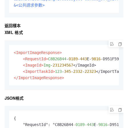
&<公共請求參數>
返回樣本
XML
格式
<ImportImageResponse>
<RequestId>
C8B26B44
-
0189
-
443
E-
9816
-D951F59623A
<ImageId>
Img
-
231234567
</ImageId>

<ImportTaskId>
123
-
345
-
2332
-
22323
</ImportImageResponse>
JSON格式
{

    "RequestId": "C8B26B44
-0189
-443
E
-9816
-D951F596