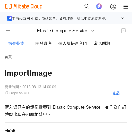
本內容由 AI 生成，僅供參考。如有歧義，請以中文原文為準。
Elastic Compute Service
操作指南
開發參考
個人版快速入門
常見問題
動態與
首頁
ImportImage
更新時間：
2018-08-13 14:00:09
Copy as MD
產品
匯入您已有的鏡像檔案到
Elastic Compute Service，並作為自訂
鏡像出現在相應地域中。