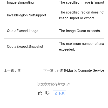
ImageIsImporting
The specified Image is importin
The specified region does not s
InvalidRegion.NotSupport
image import or export.
QuotaExceed.Image
The Image Quota exceeds.
The maximum number of snapsh
QuotaExceed.Snapshot
exceeded.
上一篇：無
下一篇：
什麼是Elastic Compute Service
该文章对您有帮助吗？
反饋