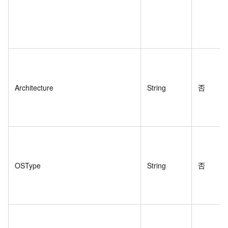
Architecture
String
否
OSType
String
否