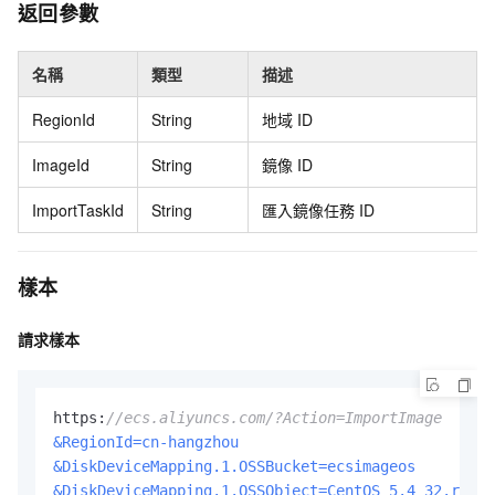
返回參數
名稱
類型
描述
RegionId
String
地域
ID
ImageId
String
鏡像
ID
ImportTaskId
String
匯入鏡像任務
ID
樣本
請求樣本
https:
//ecs.aliyuncs.com/?Action=ImportImage
&RegionId=cn-hangzhou
&DiskDeviceMapping.1.OSSBucket=ecsimageos
&DiskDeviceMapping.1.OSSObject=CentOS_5.4_32.raw