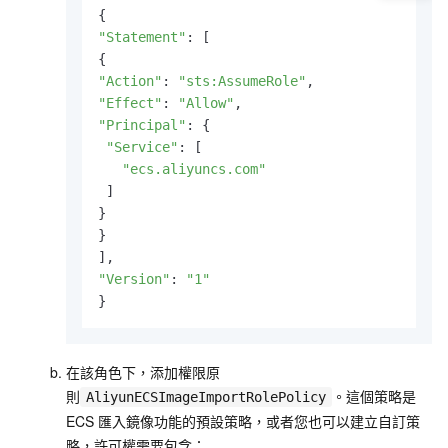
"Statement"
: [

"Action"
: 
"sts:AssumeRole"
"Effect"
: 
"Allow"
"Principal"
: {

"Service"
: [

"ecs.aliyuncs.com"
 ]

}

}

"Version"
: 
"1"
}
在該角色下，添加權限原
則
。這個策略是
AliyunECSImageImportRolePolicy
ECS
匯入鏡像功能的預設策略，或者您也可以建立自訂策
略，許可權需要包含：