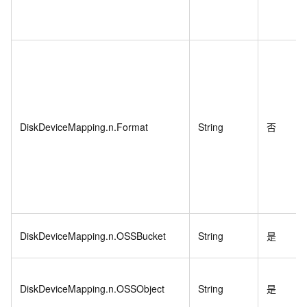
DiskDeviceMapping.n.Format
String
否
DiskDeviceMapping.n.OSSBucket
String
是
DiskDeviceMapping.n.OSSObject
String
是