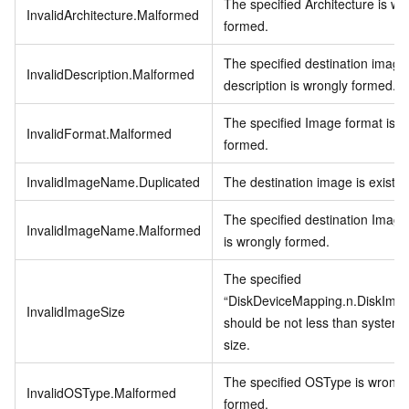
The specified Architecture is wr
InvalidArchitecture.Malformed
formed.
The specified destination image
InvalidDescription.Malformed
description is wrongly formed.
The specified Image format is w
InvalidFormat.Malformed
formed.
InvalidImageName.Duplicated
The destination image is exist.
The specified destination Imag
InvalidImageName.Malformed
is wrongly formed.
The specified
“DiskDeviceMapping.n.DiskImag
InvalidImageSize
should be not less than system 
size.
The specified OSType is wrongl
InvalidOSType.Malformed
formed.