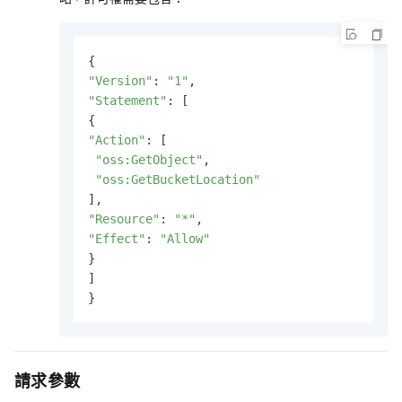
"Version"
: 
"1"
"Statement"
: [

"Action"
: [

"oss:GetObject"
,

"oss:GetBucketLocation"
"Resource"
: 
"*"
"Effect"
: 
"Allow"
}

]

}
請求參數