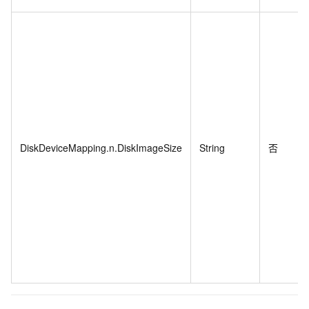
DiskDeviceMapping.n.DiskImageSize
String
否