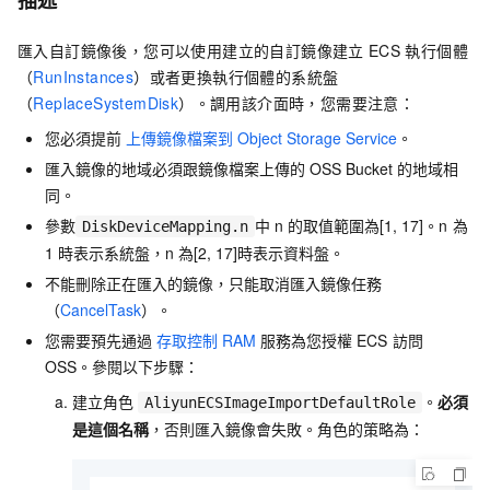
描述
匯入自訂鏡像後，您可以使用建立的自訂鏡像建立
ECS
執行個體
（
RunInstances
）或者更換執行個體的系統盤
（
ReplaceSystemDisk
）。調用該介面時，您需要注意：
您必須提前
上傳鏡像檔案到
Object Storage Service
。
匯入鏡像的地域必須跟鏡像檔案上傳的
OSS Bucket
的地域相
同。
參數
中
n
的取值範圍為[1, 17]。n
為
DiskDeviceMapping.n
1
時表示系統盤，n
為[2, 17]時表示資料盤。
不能刪除正在匯入的鏡像，只能取消匯入鏡像任務
（
CancelTask
）。
您需要預先通過
存取控制
RAM
服務為您授權
ECS
訪問
OSS。參閱以下步驟：
建立角色
。
必須
AliyunECSImageImportDefaultRole
是這個名稱
，否則匯入鏡像會失敗。角色的策略為：