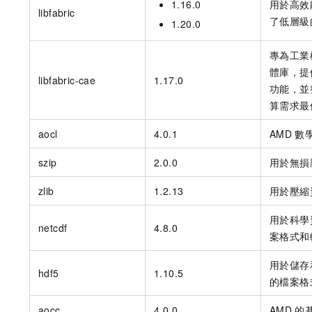
1.16.0
用於高效
libfabric
了低層級
1.20.0
專為工業
體庫，提
libfabric-cae
1.17.0
功能，並
算需求最
aocl
4.0.1
AMD
數
szip
2.0.0
用於無損
zlib
1.2.13
用於壓縮
用於科學
netcdf
4.8.0
案格式和
用於儲存
hdf5
1.10.5
的檔案格
aocc
4.0.0
AMD
的