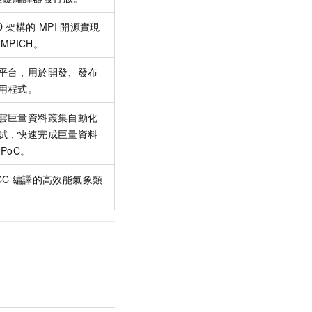
D
架構的
MPI
開源實現
MPICH。
平台，用於開發、發布
用程式。
雲巨量資料叢集自動化
試，快速完成巨量資料
PoC。
CC
編譯的高效能氣象類