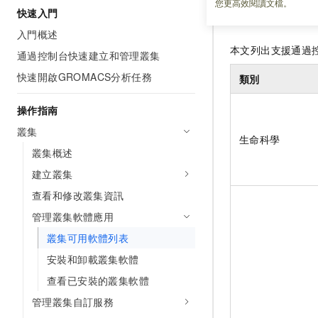
您更高效閱讀文檔。
快速入門
E-HPC
支援的
入門概述
本文列出支援通過
通過控制台快速建立和管理叢集
快速開啟GROMACS分析任務
類別
操作指南
叢集
生命科學
叢集概述
建立叢集
查看和修改叢集資訊
管理叢集軟體應用
叢集可用軟體列表
安裝和卸載叢集軟體
查看已安裝的叢集軟體
管理叢集自訂服務