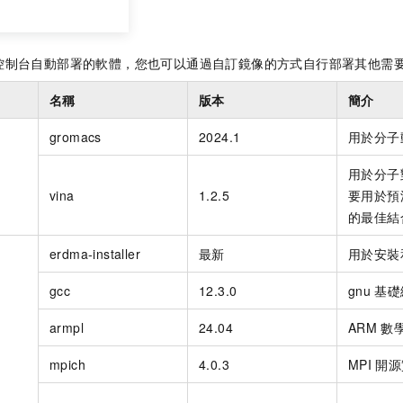
軟體
控制台自動部署的軟體，您也可以通過自訂鏡像的方式自行部署其他需
名稱
版本
簡介
gromacs
2024.1
用於分子
用於分子
vina
1.2.5
要用於預
的最佳結
erdma-installer
最新
用於安裝
gcc
12.3.0
gnu
基礎
armpl
24.04
ARM
數
mpich
4.0.3
MPI
開源