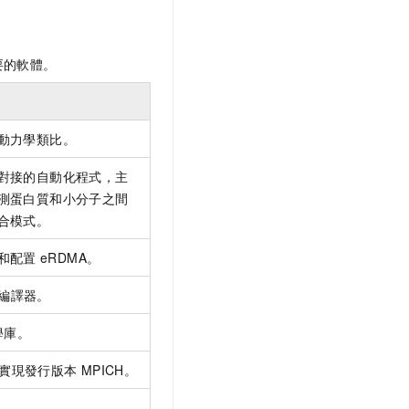
要的軟體。
動力學類比。
對接的自動化程式，主
測蛋白質和小分子之間
合模式。
和配置
eRDMA。
編譯器。
學庫。
實現發行版本
MPICH。