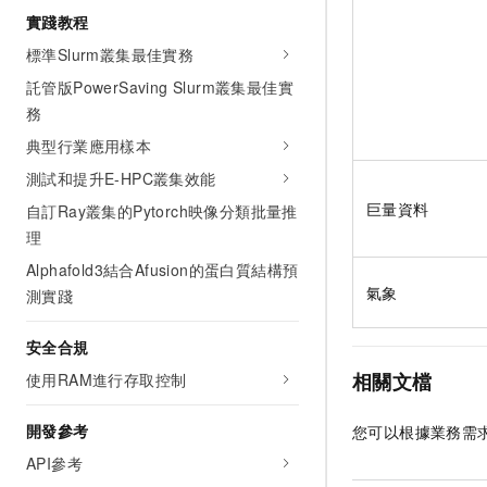
實踐教程
標準Slurm叢集最佳實務
託管版PowerSaving Slurm叢集最佳實
務
典型行業應用樣本
測試和提升E-HPC叢集效能
巨量資料
自訂Ray叢集的Pytorch映像分類批量推
理
Alphafold3結合Afusion的蛋白質結構預
氣象
測實踐
安全合規
相關文檔
使用RAM進行存取控制
開發參考
您可以根據業務需
API參考