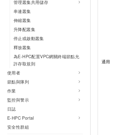
管理叢集共用儲存
串連叢集
伸縮叢集
升降配叢集
停止或啟動叢集
釋放叢集
為E-HPC配置VPC網關終端節點允
通用
許存取規則
使用者
節點與隊列
作業
監控與警示
日誌
E-HPC Portal
安全性群組