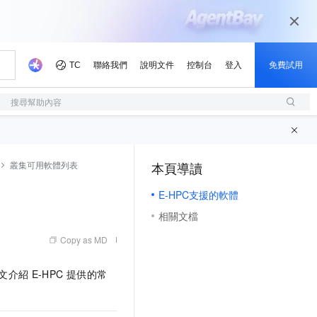
搜尋幫助內容
叢集可用軟體列表
本頁導讀
（1, M）
E-HPC支援的軟體
相關文檔
Copy as MD
文介紹
E-HPC
提供的常