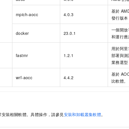
基於
AM
mpich-aocc
4.0.3
發行版本
一個開放
docker
23.0.1
和運行應
用於阿里
fastmr
1.2.1
部署與測
業務選型
基於
AO
wrf-aocc
4.4.2
比軟體。
求安裝相關軟體。具體操作，請參見
安裝和卸載叢集軟體
。