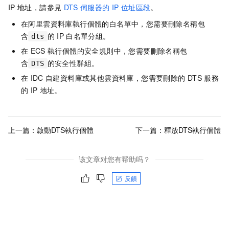
IP
地址，請參見
DTS
伺服器的
IP
位址區段
。
在阿里雲資料庫執行個體的白名單中，您需要刪除名稱包
含
的
IP
白名單分組。
dts
在
ECS
執行個體的安全規則中，您需要刪除名稱包
含
的安全性群組。
DTS
在
IDC
自建資料庫或其他雲資料庫，您需要刪除的
DTS
服務
的
IP
地址。
上一篇：
啟動DTS執行個體
下一篇：
釋放DTS執行個體
该文章对您有帮助吗？
反饋