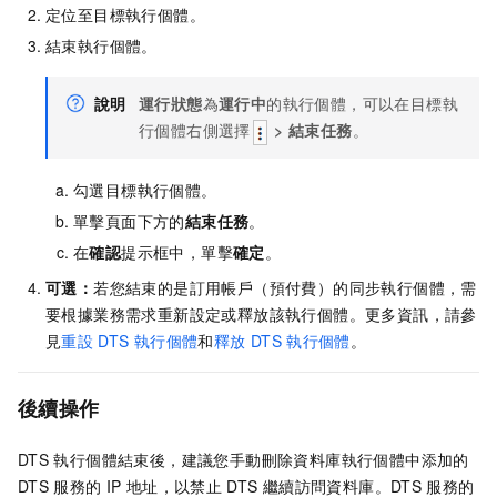
定位至目標執行個體。
結束執行個體。
說明
運行狀態
為
運行中
的執行個體，可以在目標執
行個體右側選擇
>
結束任務
。
勾選目標執行個體。
單擊頁面下方的
結束任務
。
在
確認
提示框中，單擊
確定
。
可選：
若您結束的是訂用帳戶（預付費）的同步執行個體，需
要根據業務需求重新設定或釋放該執行個體。更多資訊，請參
見
重設
DTS
執行個體
和
釋放
DTS
執行個體
。
後續操作
DTS
執行個體結束後，建議您手動刪除資料庫執行個體中添加的
DTS
服務的
IP
地址，以禁止
DTS
繼續訪問資料庫。DTS
服務的