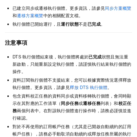
已建立同步或遷移執行個體。更多資訊，請參見
同步方案概覽
和
遷移方案概覽
中的相關配置文檔。
執行個體已開始運行，且
運行狀態
不是
已完成
。
注意事項
DTS
執行個體結束後，執行個體將處於
已完成
狀態且無法重
新啟動，只能重新設定執行個體，請謹慎執行結束執行個體的
操作。
資料訂閱執行個體不支援結束，您可以根據實際情況選擇釋放
執行個體。更多資訊，請參見
釋放
DTS
執行個體
。
包含資料校正任務的資料同步或資料移轉執行個體，會同時顯
示在其對應的工作清單（
同步任務
或
遷移任務
列表）和
校正任
務
兩個列表中。在對該執行個體進行操作時，請務必謹慎並進
行確認。
對於不再使用的訂用帳戶任務（尤其是已開啟自動續約的訂用
帳戶任務），請務必手動取消自動續約或釋放任務所屬的執行