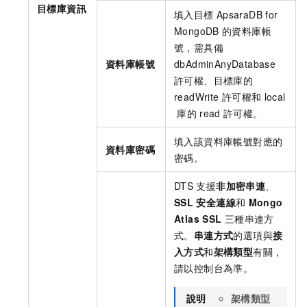
目標庫資訊
填入目標
ApsaraDB for
MongoDB
的資料庫帳
號，需具備
資料庫帳號
dbAdminAnyDatabase
許可權、目標庫的
readWrite
許可權和
local
庫的
read
許可權。
填入該資料庫帳號對應的
資料庫密碼
密碼。
DTS
支援
非加密串連
、
SSL
安全連線
和
Mongo
Atlas SSL
三種串連方
式。
串連方式
的選項與
接
入方式
和
架構類型
有關，
請以控制台為準。
說明
架構類型