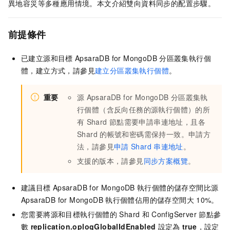
異地容災等多種應用情境。本文介紹雙向資料同步的配置步驟。
前提條件
已建立源和目標
ApsaraDB for MongoDB
分區叢集執行個
體，建立方式，請參見
建立分區叢集執行個體
。
重要
源
ApsaraDB for MongoDB
分區叢集執
行個體（含反向任務的源執行個體）的所
有
Shard
節點需要申請串連地址，且各
Shard
的帳號和密碼需保持一致。申請方
法，請參見
申請
Shard
串連地址
。
支援的版本，請參見
同步方案概覽
。
建議目標
ApsaraDB for MongoDB
執行個體的儲存空間比源
ApsaraDB for MongoDB
執行個體佔用的儲存空間大
10%。
您需要將源和目標執行個體的
Shard
和
ConfigServer
節點參
數
replication.oplogGlobalIdEnabled
設定為
true
，設定