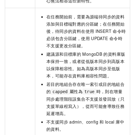
心無法相容這些新特性。
在任務開始前，需要為源端待同步的資料
添加與目標端對應的分區鍵；在任務開始
後，待同步的資料在使用
INSERT
命令時
必須包含分區鍵，使用
UPDATE
命令時
不支援更改分區鍵。
建議源和目標庫的
MongoDB
的資料庫版
本保持一致，或者從低版本同步到高版本
以保障相容性。如為高版本同步至低版
本，可能存在資料庫相容性問題。
若目的地組合存在唯一索引或目的地組合
的
屬性為
時，則在增量
capped
true
同步處理階段該集合不支援並發回放（只
支援單線程寫入），從而可能會導致任務
延遲增高。
不支援同步
admin、config
和
local
庫中
的資料。