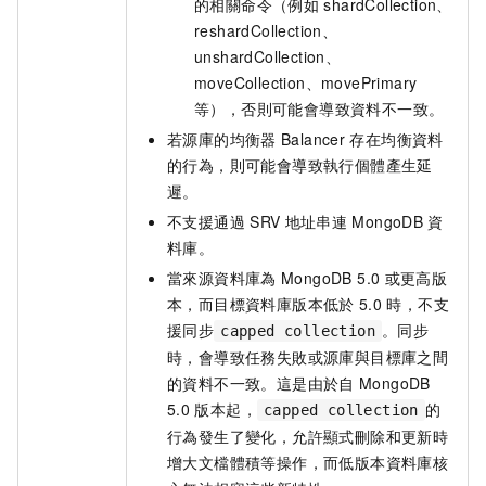
的相關命令（例如
shardCollection、
reshardCollection、
unshardCollection、
moveCollection、movePrimary
等），否則可能會導致資料不一致。
若源庫的均衡器
Balancer
存在均衡資料
的行為，則可能會導致執行個體產生延
遲。
不支援通過
SRV
地址串連
MongoDB
資
料庫。
當來源資料庫為
MongoDB 5.0
或更高版
本，而目標資料庫版本低於
5.0
時，不支
援同步
。同步
capped collection
時，會導致任務失敗或源庫與目標庫之間
的資料不一致。這是由於自
MongoDB
5.0
版本起，
的
capped collection
行為發生了變化，允許顯式刪除和更新時
增大文檔體積等操作，而低版本資料庫核