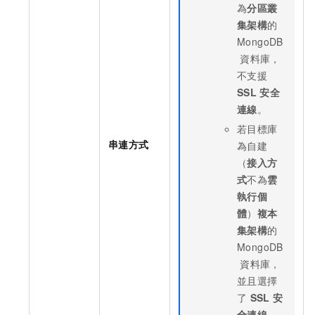
為
分區叢
集架構
的
MongoDB
資料庫，
不支援
SSL
安全
連線
。
若目標庫
串連方式
為自建
（
接入方
式
不為
雲
執行個
體
）
複本
集架構
的
MongoDB
資料庫，
並且選擇
了
SSL
安
全連線
，