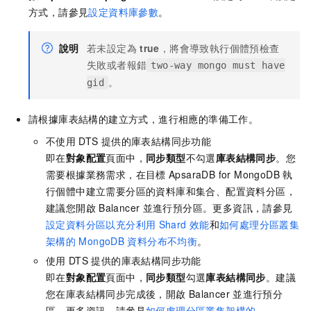
方式，請參見
設定資料庫參數
。
說明
若未設定為
true
，將會導致執行個體預檢查
失敗或者報錯
two-way mongo must have
。
gid
請根據庫表結構的建立方式，進行相應的準備工作。
不使用
DTS
提供的庫表結構同步功能
即在
對象配置
頁面中，
同步類型
不勾選
庫表結構同步
。您
需要根據業務需求，在目標
ApsaraDB for MongoDB
執
行個體中建立需要分區的資料庫和集合、配置資料分區，
建議您開啟
Balancer
並進行預分區。更多資訊，請參見
設定資料分區以充分利用
Shard
效能
和
如何處理分區叢集
架構的
MongoDB
資料分布不均衡
。
使用
DTS
提供的庫表結構同步功能
即在
對象配置
頁面中，
同步類型
勾選
庫表結構同步
。建議
您在庫表結構同步完成後，開啟
Balancer
並進行預分
區。更多資訊，請參見
如何處理分區叢集架構的