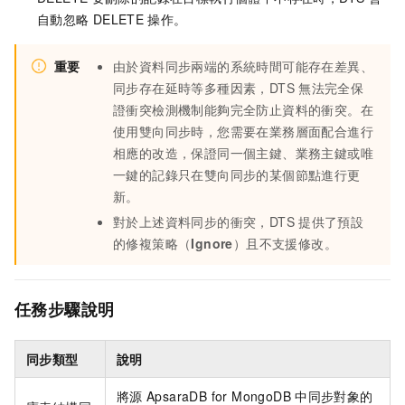
自動忽略
DELETE
操作。
重要
由於資料同步兩端的系統時間可能存在差異、
同步存在延時等多種因素，DTS
無法完全保
證衝突檢測機制能夠完全防止資料的衝突。在
使用雙向同步時，您需要在業務層面配合進行
相應的改造，保證同一個主鍵、業務主鍵或唯
一鍵的記錄只在雙向同步的某個節點進行更
新。
對於上述資料同步的衝突，DTS
提供了預設
的修複策略（
Ignore
）且不支援修改。
任務步驟說明
同步類型
說明
將源
ApsaraDB for MongoDB
中同步對象的