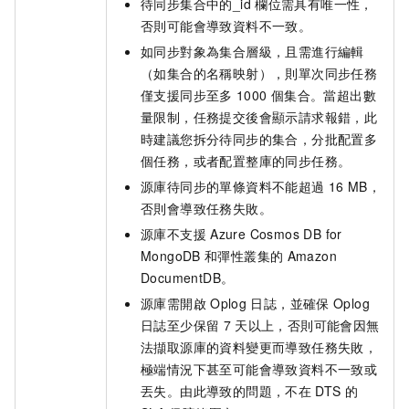
待同步集合中的_id
欄位需具有唯一性，
否則可能會導致資料不一致。
如同步對象為集合層級，且需進行編輯
（如集合的名稱映射），則單次同步任務
僅支援同步至多
1000
個集合。當超出數
量限制，任務提交後會顯示請求報錯，此
時建議您拆分待同步的集合，分批配置多
個任務，或者配置整庫的同步任務。
源庫待同步的單條資料不能超過
16 MB，
否則會導致任務失敗。
源庫不支援
Azure Cosmos DB for
MongoDB
和彈性叢集的
Amazon
DocumentDB。
源庫需開啟
Oplog
日誌，並確保
Oplog
日誌至少保留
7
天以上，否則可能會因無
法擷取源庫的資料變更而導致任務失敗，
極端情況下甚至可能會導致資料不一致或
丟失。由此導致的問題，不在
DTS
的