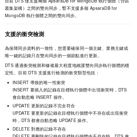
目前
DTS
僅支援兩個
ApsaraDB for MongoDB
執行個體（分區
叢集架構）之間的雙向同步，暫不支援多個
ApsaraDB for
MongoDB
執行個體之間的雙向同步。
支援的衝突檢測
為保障同步資料的一致性，您需要確保同一個主鍵、業務主鍵或
唯一鍵的記錄只在雙向同步的一個節點進行更新。
DTS
通過衝突檢測和修複最大程度地維護雙向同步執行個體的穩
定性。目前
DTS
支援進行檢測的衝突類型包括：
INSERT
導致的唯一性衝突
INSERT
要插入的記錄在目標執行個體中出現衝突時，DTS
會自動忽略
INSERT
操作。
UPDATE
更新的記錄不完全符合
UPDATE
要更新的記錄在目標執行個體中不存在或出現衝突
時，DTS
都會自動忽略
UPDATE
操作。
DELETE
對應的記錄不存在
DELETE
要刪除的記錄在目標執行個體中不存在時，DTS
會