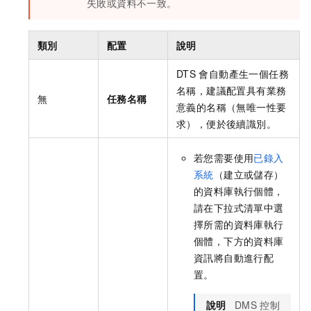
失敗或資料不一致。
類別
配置
說明
DTS
會自動產生一個任務
名稱，建議配置具有業務
無
任務名稱
意義的名稱（無唯一性要
求），便於後續識別。
若您需要使用
已錄入
系統
（建立或儲存）
的資料庫執行個體，
請在下拉式清單中選
擇所需的資料庫執行
個體，下方的資料庫
資訊將自動進行配
置。
說明
DMS
控制