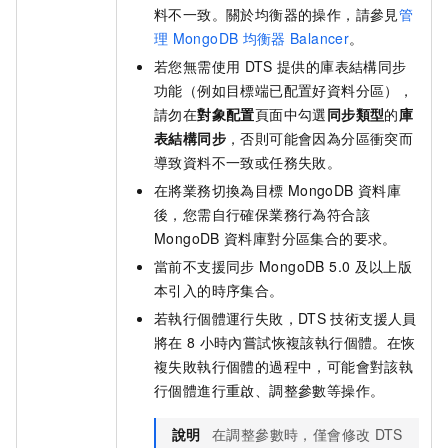
料不一致。關於均衡器的操作，請參見
管
理
MongoDB
均衡器
Balancer
。
若您無需使用
DTS
提供的庫表結構同步
功能（例如目標端已配置好資料分區），
請勿在
對象配置
頁面中勾選
同步類型
的
庫
表結構同步
，否則可能會因為分區衝突而
導致資料不一致或任務失敗。
在將業務切換為目標
MongoDB
資料庫
後，您需自行確保業務行為符合該
MongoDB
資料庫對分區集合的要求。
當前不支援同步
MongoDB 5.0
及以上版
本引入的時序集合。
若執行個體運行失敗，DTS
技術支援人員
將在
8
小時內嘗試恢複該執行個體。在恢
複失敗執行個體的過程中，可能會對該執
行個體進行重啟、調整參數等操作。
說明
在調整參數時，僅會修改
DTS