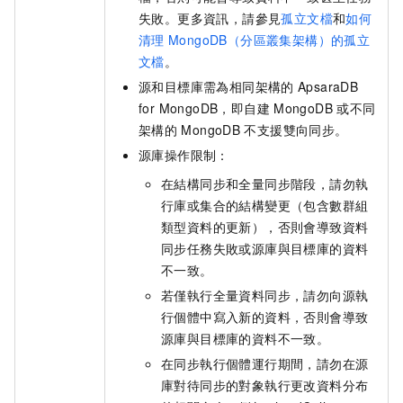
失敗。更多資訊，請參見
孤立文檔
和
如何
清理
MongoDB（分區叢集架構）的孤立
文檔
。
源和目標庫需為相同架構的
ApsaraDB
for MongoDB
，即自建
MongoDB
或不同
架構的
MongoDB
不支援雙向同步。
源庫操作限制：
在結構同步和全量同步階段，請勿執
行庫或集合的結構變更（包含數群組
類型資料的更新），否則會導致資料
同步任務失敗或源庫與目標庫的資料
不一致。
若僅執行全量資料同步，請勿向源執
行個體中寫入新的資料，否則會導致
源庫與目標庫的資料不一致。
在同步執行個體運行期間，請勿在源
庫對待同步的對象執行更改資料分布