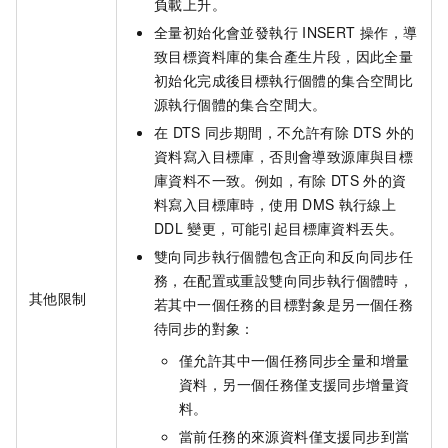
負載上升。
全量初始化會並發執行
INSERT
操作，導
致目標資料庫的集合產生片段，因此全量
初始化完成後目標執行個體的集合空間比
源執行個體的集合空間大。
在
DTS
同步期間，不允許有除
DTS
外的
資料寫入目標庫，否則會導致源庫與目標
庫資料不一致。例如，有除
DTS
外的資
料寫入目標庫時，使用
DMS
執行線上
DDL
變更，可能引起目標庫資料丟失。
雙向同步執行個體包含正向和反向同步任
務，在配置或重設雙向同步執行個體時，
其他限制
若其中一個任務的目標對象是另一個任務
待同步的對象：
僅允許其中一個任務同步全量和增量
資料，另一個任務僅支援同步增量資
料。
當前任務的來源資料僅支援同步到當