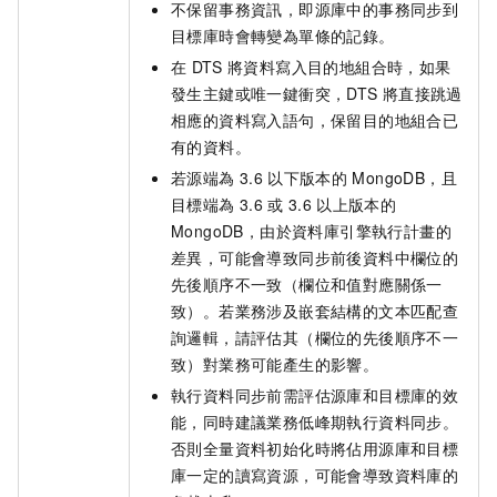
不保留事務資訊，即源庫中的事務同步到
目標庫時會轉變為單條的記錄。
在
DTS
將資料寫入目的地組合時，如果
發生主鍵或唯一鍵衝突，DTS
將直接跳過
相應的資料寫入語句，保留目的地組合已
有的資料。
若源端為
3.6
以下版本的
MongoDB，且
目標端為
3.6
或
3.6
以上版本的
MongoDB，由於資料庫引擎執行計畫的
差異，可能會導致同步前後資料中欄位的
先後順序不一致（欄位和值對應關係一
致）。若業務涉及嵌套結構的文本匹配查
詢邏輯，請評估其（欄位的先後順序不一
致）對業務可能產生的影響。
執行資料同步前需評估源庫和目標庫的效
能，同時建議業務低峰期執行資料同步。
否則全量資料初始化時將佔用源庫和目標
庫一定的讀寫資源，可能會導致資料庫的