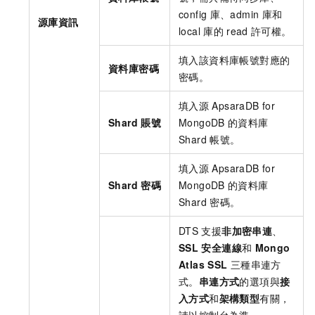
config
庫、admin
庫和
源庫資訊
local
庫的
read
許可權。
填入該資料庫帳號對應的
資料庫密碼
密碼。
填入源
ApsaraDB for
Shard
賬號
MongoDB
的資料庫
Shard
帳號。
填入源
ApsaraDB for
Shard
密碼
MongoDB
的資料庫
Shard
密碼。
DTS
支援
非加密串連
、
SSL
安全連線
和
Mongo
Atlas SSL
三種串連方
式。
串連方式
的選項與
接
入方式
和
架構類型
有關，
請以控制台為準。