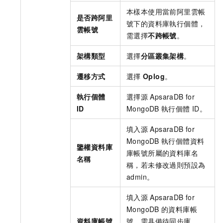
本樣本使用當前阿里雲帳
是否跨阿里
號下的資料庫執行個體，
雲帳號
需選擇
不跨帳號
。
架構類型
選擇
分區叢集架構
。
遷移方式
選擇
Oplog
。
執行個體
選擇源
ApsaraDB for
ID
MongoDB
執行個體
ID。
填入源
ApsaraDB for
MongoDB
執行個體資料
鑒權資料庫
庫帳號所屬的資料庫名
名稱
稱，若未修改過則預設為
admin。
填入源
ApsaraDB for
MongoDB
的資料庫帳
資料庫帳號
號，需具備待同步庫、