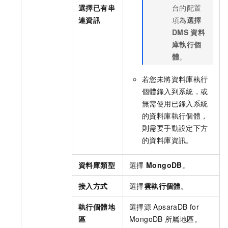
選擇已有串
台的配置
連資訊
項為
選擇
DMS
資料
庫執行個
體
。
若您未將資料庫執行
個體錄入到系統，或
無需使用已錄入系統
的資料庫執行個體，
則需要手動設定下方
的資料庫資訊。
資料庫類型
選擇
MongoDB
。
接入方式
選擇
雲執行個體
。
執行個體地
選擇源
ApsaraDB for
區
MongoDB
所屬地區。