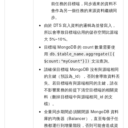
前任務的目標端，同步過來的資料不
會作為另一個任務的來源資料繼續同
步。
由於
DTS
寫入資料的邏輯為並發寫入，
所以會導致目標端佔用的儲存空間比源端
大
5%~10%。
目標端
MongoDB
的
count
數量需要使
用
db.$table_name.aggregate([{
文法查詢。
$count:"myCount"}])
請確保目標端
MongoDB
沒有與源端相同
的主鍵（預設為_id），否則會導致資料丟
失。若目標端有與源端相同的主鍵，請在
不影響業務的前提下清空目標端的相關資
料（刪掉目標端中與源端相同_id
的文
檔）。
全量同步期間必須關閉源
MongoDB
資料
庫的均衡器（Balancer），直至每個子任
務都運行到增量階段，否則可能會造成資