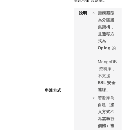
說明
架構類型
為
分區叢
集架構
，
且
遷移方
式
為
Oplog
的
MongoDB
資料庫，
不支援
SSL
安全
連線
。
串連方式
若源庫為
自建（
接
入方式
不
為
雲執行
個體
）
複