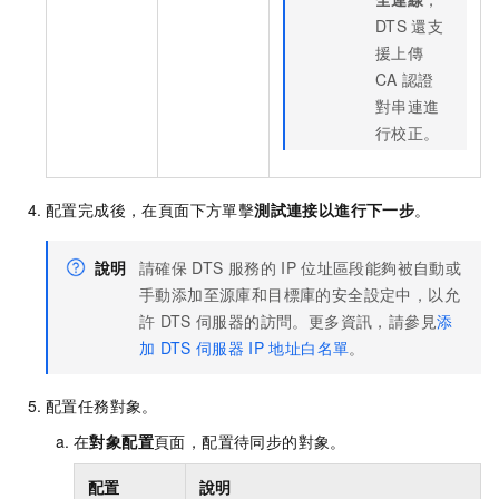
DTS
還支
援上傳
CA
認證
對串連進
行校正。
配置完成後，在頁面下方單擊
測試連接以進行下一步
。
說明
請確保
DTS
服務的
IP
位址區段能夠被自動或
手動添加至源庫和目標庫的安全設定中，以允
許
DTS
伺服器的訪問。更多資訊，請參見
添
加
DTS
伺服器
IP
地址白名單
。
配置任務對象。
在
對象配置
頁面，配置待同步的對象。
配置
說明