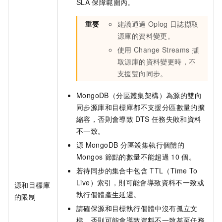
SLA
保障範圍內。
重要
建議通過
Oplog
日誌擷取
源庫的資料變更。
使用
Change Streams
擷
取源庫的資料變更時，不
支援雙向同步。
MongoDB（分區叢集架構）為源的雙向
同步源庫和目標庫都不支援分區數量的擴
縮容，否則會導致
DTS
任務失敗和資料
不一致。
源
MongoDB
分區叢集執行個體的
Mongos
節點的數量不能超過
10
個。
若待同步的集合中包含
TTL（Time To
Live）索引，則可能會導致資料不一致或
源和目標庫
執行個體產生延遲。
的限制
請確保源和目標執行個體中沒有孤立文
檔，否則可能會導致資料不一致甚至任務