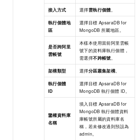
接入方式
選擇
雲執行個體
。
執行個體地
選擇目標
ApsaraDB for
區
MongoDB
所屬地區。
本樣本使用當前阿里雲帳
是否跨阿里
號下的資料庫執行個體，
雲帳號
需選擇
不跨帳號
。
架構類型
選擇
分區叢集架構
。
執行個體
選擇目標
ApsaraDB for
ID
MongoDB
執行個體
ID。
填入目標
ApsaraDB for
MongoDB
執行個體資料
鑒權資料庫
庫帳號所屬的資料庫名
名稱
稱，若未修改過則預設為
admin。