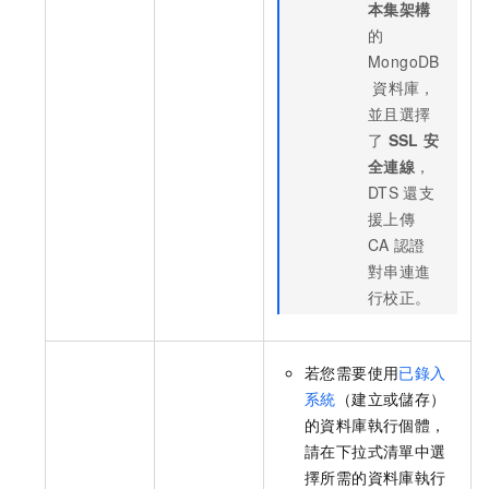
本集架構
的
MongoDB
資料庫，
並且選擇
了
SSL
安
全連線
，
DTS
還支
援上傳
CA
認證
對串連進
行校正。
若您需要使用
已錄入
系統
（建立或儲存）
的資料庫執行個體，
請在下拉式清單中選
擇所需的資料庫執行