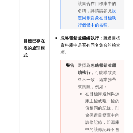
該集合在目標庫中的
名稱，詳情請參見
設
定同步對象在目標執
行個體中的名稱
。
忽略報錯並繼續執行
：跳過目標
目標已存在
資料庫中是否有同名集合的檢查
表的處理模
項。
式
警告
選擇為
忽略報錯並繼
續執行
，可能導致資
料不一致，給業務帶
來風險，例如：
在目標庫遇到與源
庫主鍵或唯一鍵的
值相同的記錄，則
會保留目標庫中的
該條記錄，即源庫
中的該條記錄不會