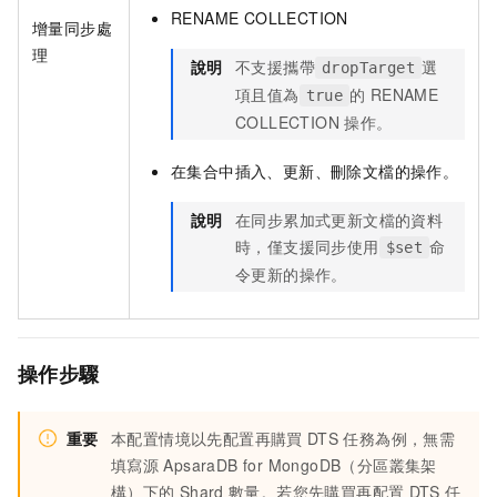
RENAME COLLECTION
增量同步處
理
說明
不支援攜帶
選
dropTarget
項且值為
的
RENAME
true
COLLECTION
操作。
在集合中插入、更新、刪除文檔的操作。
說明
在同步累加式更新文檔的資料
時，僅支援同步使用
命
$set
令更新的操作。
操作步驟
重要
本配置情境以先配置再購買
DTS
任務為例，無需
填寫源
ApsaraDB for MongoDB
（分區叢集架
構）下的
Shard
數量。若您先購買再配置
DTS
任