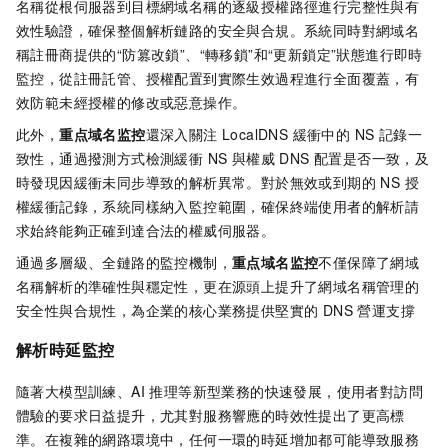
名稱從根伺服器到目標網域名稱的逐級授權路徑進行完整性與有
效性驗證，確保整個解析鏈路的安全與合規。系統同時對網域名
稱註冊商提供的“防篡改鎖”、“轉移鎖”和“更新鎖定”狀態進行即時
監控，從註冊託管、授權配置到實際生效過程進行全面覆蓋，有
效防範未經授權的修改或惡意操作。
此外，
重点域名监控
還深入關注 LocalDNS 緩衝中的 NS 記錄一
致性，通過撥測方式檢測緩衝 NS 與權威 DNS 配置是否一致，及
時發現因緩衝未同步導致的解析異常。對於無效或到期的 NS 授
權緩衝記錄，系統同樣納入監控範圍，確保終端使用者的解析請
求始終能夠正確到達合法的權威伺服器。
通過多層級、全鏈路的監控機制，
重点域名监控
不僅保障了網域
名稱解析的準確性與穩定性，更在源頭上提升了網域名稱管理的
安全性與合規性，為企業的核心業務提供堅實的 DNS 營運支撐
解析時延監控
隨著大模型訓練、AI 推理等新型業務的快速發展，使用者對訪問
體驗的要求日益提升，尤其對服務響應的時效性提出了更高標
準。在複雜的網路環境中，任何一環的時延增加都可能導致服務