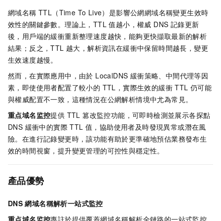
網域名稱 TTL（Time To Live）是影響公網網域名稱變更生效時
效性的關鍵參數。理論上，TTL 值越小，權威 DNS 記錄更新
後，用戶端的緩衝重新整理速度越快，能夠更快擷取最新的解析
結果；反之，TTL 越大，解析資訊在緩衝中保留時間越長，變更
生效速度越慢。
然而，在實際應用中，由於 LocalDNS 緩衝策略、中間代理等因
素，即使使用者配置了較小的 TTL，實際生效的緩衝 TTL 仍可能
與權威配置不一致，這種情況在公網解析情境中尤為常見。
重点域名监控
提供 TTL 篡改監控功能，可即時檢測並展示各探點
DNS 緩衝中的實際 TTL 值，協助使用者及時發現異常或潛在風
險。在進行記錄變更時，該功能有助於更準確地預估業務發布生
效的時間視窗，提升變更管理的可控性與穩定性。
產品優勢
DNS
網域名稱解析一站式監控
重点域名监控
專註於提供覆蓋網域名稱解析全鏈路的一站式監控