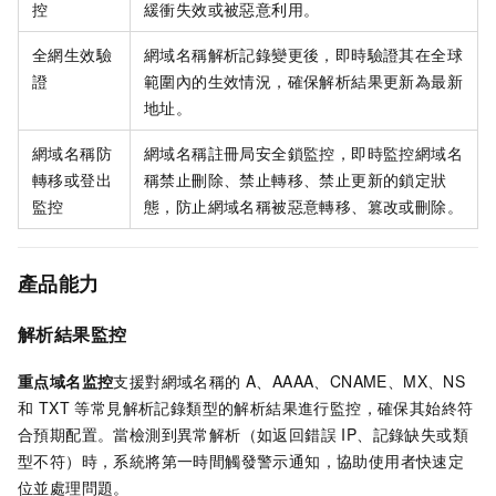
控
緩衝失效或被惡意利用。
全網生效驗
網域名稱解析記錄變更後，即時驗證其在全球
證
範圍內的生效情況，確保解析結果更新為最新
地址。
網域名稱防
網域名稱註冊局安全鎖監控，即時監控網域名
轉移或登出
稱禁止刪除、禁止轉移、禁止更新的鎖定狀
監控
態，防止網域名稱被惡意轉移、篡改或刪除。
產品能力
解析結果監控
重点域名监控
支援對網域名稱的 A、AAAA、CNAME、MX、NS
和 TXT 等常見解析記錄類型的解析結果進行監控，確保其始終符
合預期配置。當檢測到異常解析（如返回錯誤 IP、記錄缺失或類
型不符）時，系統將第一時間觸發警示通知，協助使用者快速定
位並處理問題。