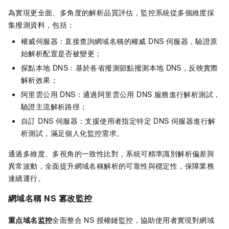
為實現更全面、多角度的解析品質評估，監控系統從多個維度採
集撥測資料，包括：
權威伺服器：直接查詢網域名稱的權威 DNS 伺服器，驗證原
始解析配置是否被變更；
探點本地 DNS：基於各省撥測節點撥測本地
DNS，反映實際
解析效果；
阿里雲公用 DNS：通過阿里雲公用 DNS 服務進行解析測試，
驗證主流解析路徑；
自訂 DNS 伺服器：支援使用者指定特定 DNS 伺服器進行解
析測試，滿足個人化監控需求。
通過多維度、多視角的一致性比對，系統可精準識別解析偏差與
異常波動，全面提升網域名稱解析的可靠性與穩定性，保障業務
連續運行。
網域名稱
NS
篡改監控
重点域名监控
全面整合 NS 授權鏈監控，協助使用者實現對網域