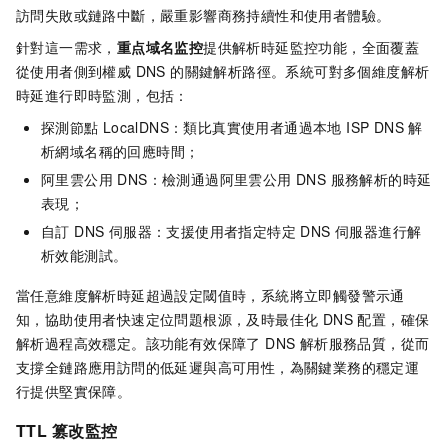
訪問失敗或鏈路中斷，嚴重影響商務持續性和使用者體驗。
針對這一需求，
重点域名监控
提供解析時延監控功能，全面覆蓋
從使用者側到權威 DNS 的關鍵解析路徑。系統可對多個維度解析
時延進行即時監測，包括：
探測節點
LocalDNS：類比真實使用者通過本地 ISP DNS 解
析網域名稱的回應時間；
阿里雲公用 DNS：檢測通過阿里雲公用 DNS 服務解析的時延
表現；
自訂 DNS 伺服器：支援使用者指定特定 DNS 伺服器進行解
析效能測試。
當任意維度解析時延超過設定閾值時，系統將立即觸發警示通
知，協助使用者快速定位問題根源，及時最佳化 DNS 配置，確保
解析過程高效穩定。該功能有效保障了 DNS 解析服務品質，從而
支撐全鏈路應用訪問的低延遲與高可用性，為關鍵業務的穩定運
行提供堅實保障。
TTL
篡改監控