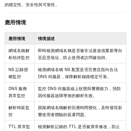
的穩定性、安全性與可靠性。
應用情境
應用情境
情境描述
網域名稱解
即時檢測網域名稱是否被非法篡改或重新導向
析劫持監控
至惡意地址，防止使用者訪問被劫持。
NS
記錄授
檢測網域名稱
NS
配置是否完整且指向合法
權監控
DNS
伺服器，保障解析鏈路穩定可靠。
DNS
服務
監控
DNS
伺服器線上狀態與響應能力，預防
異常監控
因伺服器故障導致的解析失敗。
解析時延監
跟蹤網域名稱解析回應時間變化，及時發現影
控
響使用者體驗的延遲問題。
TTL
異常監
檢測解析記錄的
TTL
是否被異常修改，防止