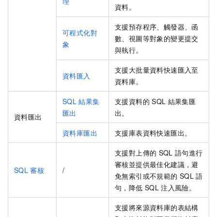
理
資料。
支援預存程序、觸發器、函
可程式化對
數、視圖等對象的變更提交
象
與執行。
支援大批量資料快速匯入至
資料匯入
資料庫。
SQL
結果集
支援資料的
SQL
結果集匯
匯出
出。
資料匯出
資料庫匯出
支援庫表資料快速匯出。
支援對上傳的
SQL
語句進行
審核並提供最佳化建議，避
SQL
審核
/
免無索引或不規範的
SQL
語
句，降低
SQL
注入風險。
支援將來源資料庫的表結構