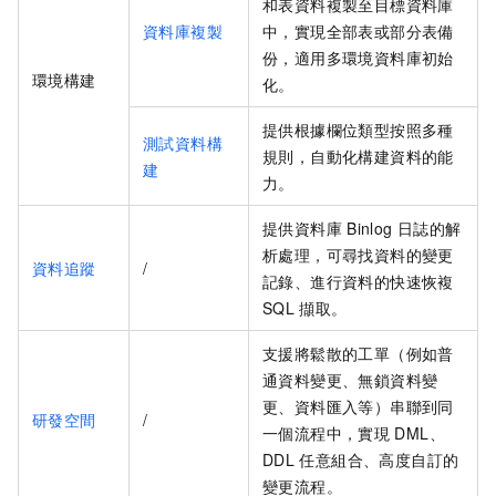
和表資料複製至目標資料庫
資料庫複製
中，實現全部表或部分表備
份，適用多環境資料庫初始
環境構建
化。
提供根據欄位類型按照多種
測試資料構
規則，自動化構建資料的能
建
力。
提供資料庫
Binlog
日誌的解
析處理，可尋找資料的變更
資料追蹤
/
記錄、進行資料的快速恢複
SQL
擷取。
支援將鬆散的工單（例如普
通資料變更、無鎖資料變
更、資料匯入等）串聯到同
研發空間
/
一個流程中，實現
DML、
DDL
任意組合、高度自訂的
變更流程。