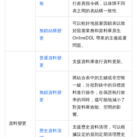
複
行差異指令碼，以保障不同
表之間的表結構一致性
可以較好地規避因鎖表以致
無鎖結構變
於阻塞業務和資料庫原生
更
OnlineDDL
帶來的主備延遲
問題。
普通資料變
支援資料庫進行資料更新。
更
將結合表中的主鍵或非空唯
一鍵，分批對錶中的目標資
無鎖資料變
料進行操作，在保證執行效
更
率的同時，儘可能地減小了
對資料庫效能、空間的影
響。
資料變更
支援歷史資料清理，可以根
歷史資料清
據設定的規則定期清理歷史