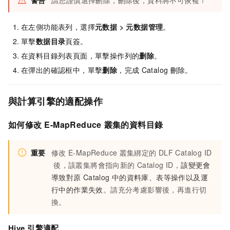
警告
請您謹慎選擇刪除，刪除後，資料將不可恢複！
在左側功能表列，選擇
元数据
>
元数据管理
。
單擊
数据目录
頁簽。
在資料目錄列表頁面，單擊操作列的
删除
。
在彈出的確認框中，單擊
删除
，完成
Catalog
刪除。
與計算引擎的適配操作
如何修改
E-MapReduce
叢集的資料目錄
重要
修改
E-MapReduce
叢集綁定的
DLF Catalog ID
後，該叢集將會指向新的
Catalog ID，
該變更會
導致對原
Catalog
中的資料庫、表等操作以及運
行中的作業失效
。請充分考慮影響後，再進行切
換。
Hive
引擎適配