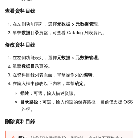
查看資料目錄
在左側功能表列，選擇
元数据
>
元数据管理
。
單擊
数据目录
頁簽，可查看
Catalog
列表資訊。
修改資料目錄
在左側功能表列，選擇
元数据
>
元数据管理
。
單擊
数据目录
頁簽。
在資料目錄列表頁面，單擊操作列的
编辑
。
在輸入框中修改以下內容，單擊
确定
。
描述
：可選，輸入描述資訊。
目录路径
：可選，輸入預設的儲存路徑，目前僅支援
OSS
路徑。
刪除資料目錄