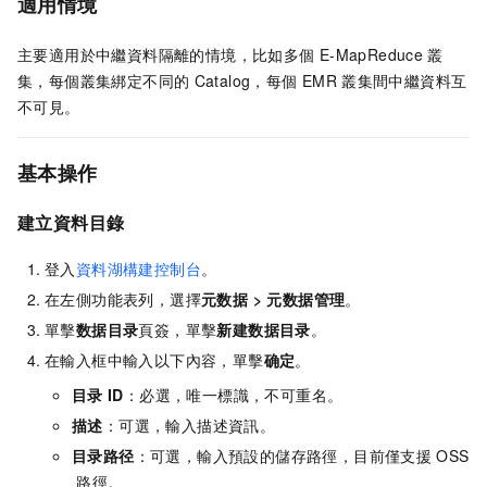
適用情境
主要適用於中繼資料隔離的情境，比如多個
E-MapReduce
叢
集，每個叢集綁定不同的
Catalog，每個
EMR
叢集間中繼資料互
不可見。
基本操作
建立資料目錄
登入
資料湖構建控制台
。
在左側功能表列，選擇
元数据
>
元数据管理
。
單擊
数据目录
頁簽，單擊
新建数据目录
。
在輸入框中輸入以下內容，單擊
确定
。
目录
ID
：必選，唯一標識，不可重名。
描述
：可選，輸入描述資訊。
目录路径
：可選，輸入預設的儲存路徑，目前僅支援
OSS
路徑。