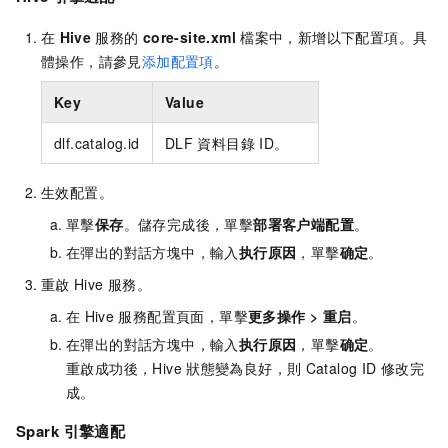
在
Hive
服務的
core-site.xml
檔案
中，新增以下配置項。具
體操作，請參見
添加配置項
。
Key
Value
dlf.catalog.id
DLF
資料目錄
ID。
生效配置。
單擊
保存
。儲存完成後，單擊
部署客户端配置
。
在彈出的對話方塊中，輸入
执行原因
，單擊
确定
。
重啟
Hive
服務。
在
Hive
服務配置頁面，單擊
更多操作
>
重启
。
在彈出的對話方塊中，輸入
执行原因
，單擊
确定
。
重啟成功後，Hive
狀態變為良好，則
Catalog ID
修改完
成。
Spark
引擎適配