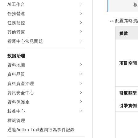
AI工作台
根
任務營運
配置策略資
任務監控
其他營運
參數
營運中心常見問題
数据治理
項目空間
資料地圖
資料品質
資料資產治理
資訊安全中心
引擎類型
資料保護傘
引擎實例
核准中心
標籤管理
通過Action Trail查詢行為事件記錄