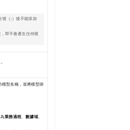
分號（;）後不能添加
敗，即不會產生任何模
級。
的模型名稱，並將模型掛
置為
業務過程
、
數據域
、