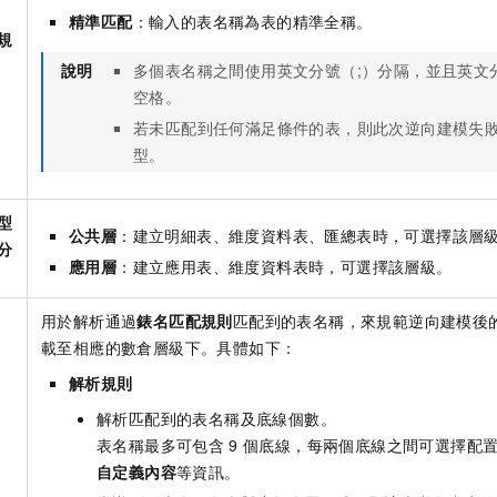
精準匹配
：輸入的表名稱為表的精準全稱。
規
說明
多個表名稱之間使用英文分號（;）分隔，並且英文
空格。
若未匹配到任何滿足條件的表，則此次逆向建模失
型。
型
公共層
：建立明細表、維度資料表、匯總表時，可選擇該層
分
應用層
：建立應用表、維度資料表時，可選擇該層級。
用於解析通過
錶名匹配規則
匹配到的表名稱，來規範逆向建模後
載至相應的數倉層級下。具體如下：
解析規則
解析匹配到的表名稱及底線個數。
表名稱最多可包含
9
個底線，每兩個底線之間可選擇配
自定義內容
等資訊。