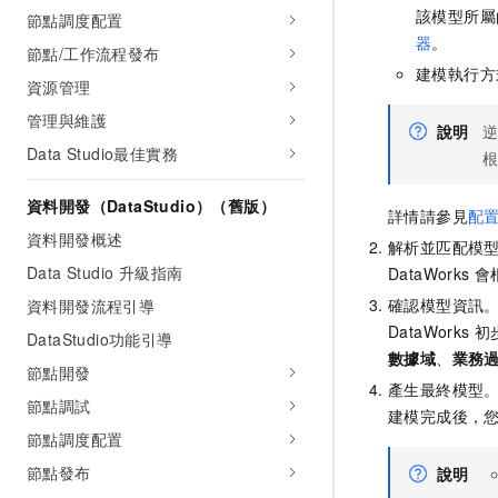
該模型所屬
節點調度配置
器
。
節點/工作流程發布
建模執行方
資源管理
管理與維護
說明
Data Studio最佳實務
資料開發（DataStudio）（舊版）
詳情請參見
配
資料開發概述
解析並匹配模
Data Studio 升級指南
DataWorks
會
確認模型資訊
資料開發流程引導
DataWorks
初
DataStudio功能引導
數據域
、
業務
節點開發
產生最終模型
節點調試
建模完成後，
節點調度配置
節點發布
說明