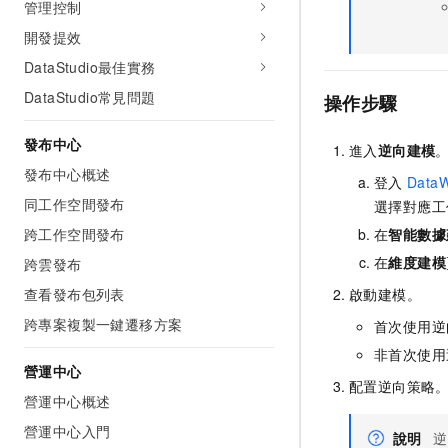
管理控制
開發提效
DataStudio最佳實務
DataStudio常見問題
操作步驟
發布中心
進入
逆向建模
發布中心概述
登入
DataW
同工作空間發布
選擇對應工
在
智能數據
跨工作空間發布
在
維度建模
跨雲發布
啟動建模。
查看發布包列表
跨專案複製一鍵遷移方案
首次使用逆
非首次使用
營運中心
配置逆向策略
營運中心概述
營運中心入門
說明
逆