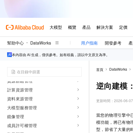
快速入門
應用情境
客戶案例
基本概念
產品生態
幫助中心
DataWorks
用户指南
開發參考
產
管理控制
本內容由 AI 生成，僅供參考。如有歧義，請以中文原文為準。
管理控制概述
DataWorks
首頁
工作空間管理
資源群組管理
逆向建模
計算資源管理
資料來源管理
更新時間：
2026-06-07
大模型服務管理
當您的物理引擎中
鏡像管理
模功能，將已有物
成員許可權管理
型，節省了大量的