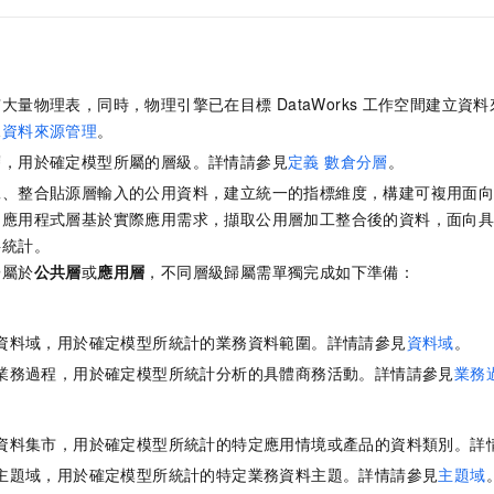
有大量物理表，同時，物理引擎已在目標
DataWorks
工作空間建立資料
見
資料來源管理
。
層，用於確定模型所屬的層級。詳情請參見
定義 數倉分層
。
工、整合貼源層輸入的公用資料，建立統一的指標維度，構建可複用面
；應用程式層基於實際應用需求，擷取公用層加工整合後的資料，面向
料統計。
歸屬於
公共層
或
應用層
，不同層級歸屬需單獨完成如下準備：
資料域，用於確定模型所統計的業務資料範圍。詳情請參見
資料域
。
業務過程，用於確定模型所統計分析的具體商務活動。詳情請參見
業務
資料集市，用於確定模型所統計的特定應用情境或產品的資料類別。詳
主題域，用於確定模型所統計的特定業務資料主題。詳情請參見
主題域