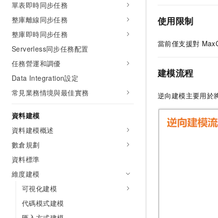
單表即時同步任務
整庫離線同步任務
使用限制
整庫即時同步任務
當前僅支援對
Max
Serverless同步任務配置
任務營運和調優
建模流程
Data Integration設定
常見業務情境與最佳實務
逆向建模主要用於
資料建模
資料建模概述
數倉規劃
資料標準
維度建模
可視化建模
代碼模式建模
匯入方式建模