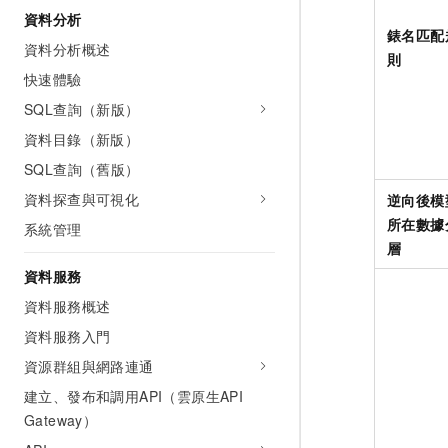
資料分析
錶名匹配
資料分析概述
則
快速體驗
SQL查詢（新版）
資料目錄（新版）
SQL查詢（舊版）
資料探查與可視化
逆向後模
所在數據
系統管理
層
資料服務
資料服務概述
資料服務入門
資源群組與網路連通
建立、發布和調用API（雲原生API
Gateway）