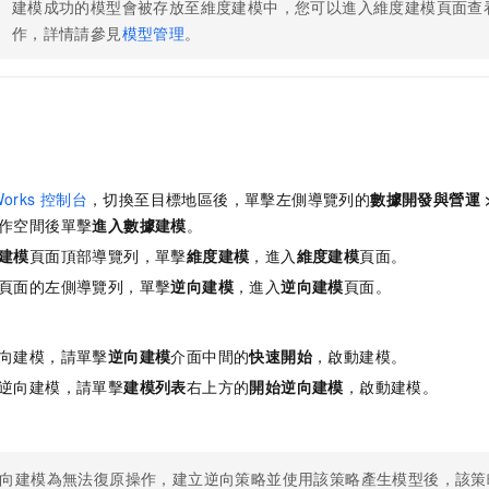
建模成功的模型會被存放至維度建模中，您可以進入維度建模頁面查
作，詳情請參見
模型管理
。
。
orks
控制台
，切換至目標地區後，單擊左側導覽列的
數據開發與營運
作空間後單擊
進入
數據建模
。
建模
頁面頂部導覽列，單擊
維度建模
，進入
維度建模
頁面。
頁面的左側導覽列，單擊
逆向建模
，進入
逆向建模
頁面。
向建模，請單擊
逆向建模
介面中間的
快速開始
，啟動建模。
逆向建模，請單擊
建模列表
右上方的
開始逆向建模
，啟動建模。
。
向建模為無法復原操作，建立逆向策略並使用該策略產生模型後，該策