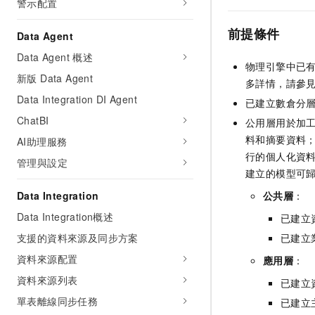
警示配置
前提條件
Data Agent
Data Agent 概述
物理引擎中已
新版 Data Agent
多詳情，請參
Data Integration DI Agent
已建立數倉分
ChatBI
公用層用於加
料和摘要資料
AI助理服務
行的個人化資
管理與設定
建立的模型可
Data Integration
公共層
：
Data Integration概述
已建立
支援的資料來源及同步方案
已建立
資料來源配置
應用層
：
資料來源列表
已建立
單表離線同步任務
已建立