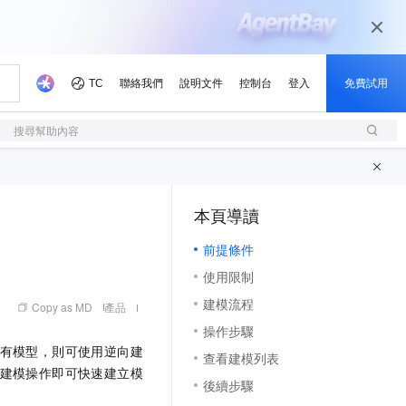
搜尋幫助內容
本頁導讀
（1, M）
前提條件
使用限制
建模流程
Copy as MD
產品
操作步驟
有模型，則可使用逆向建
查看建模列表
建模操作即可快速建立模
後續步驟