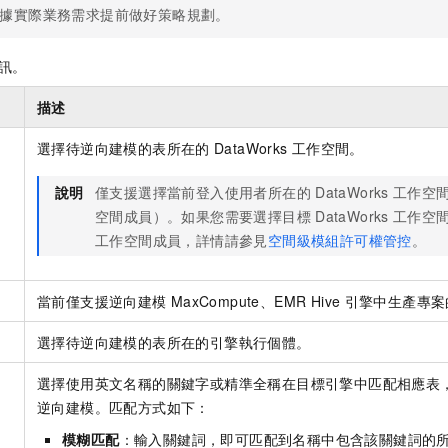
據實際業務需求提前做好策略規劃。
訊。
描述
選擇待逆向建模的表所在的
DataWorks
工作空間。
說明
僅支援選擇當前登入使用者所在的
DataWorks
工作空
空間成員）。如果您需要選擇目標
DataWorks
工作空
工作空間成員，詳情請參見
空間級模組許可權管控
。
當前僅支援逆向建模
MaxCompute、EMR Hive
引擎中生產專案
選擇待逆向建模的表所在的引擎執行個體。
選擇使用英文名稱的關鍵字或精準全稱在目標引擎中匹配相應表
逆向建模。匹配方式如下：
模糊匹配
：輸入關鍵詞，即可匹配到名稱中包含該關鍵詞的