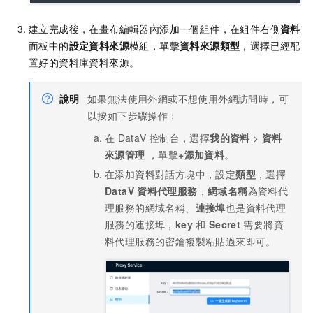
建立完成後，在畫布編輯器內添加一個組件，在組件右側
資料
面板中的
設定資料來源
模組，單擊
資料來源類型
，選擇已經配
置好的資料庫資料來源。
說明
如果無法使用外網或不想使用外網訪問時，可
以按如下步驟操作：
在
DataV
控制台，選擇
我的資料
>
資料
來源管理
，單擊
+添加資料
。
在添加資料對話方塊中，設定
類型
，選擇
DataV
資料代理服務
，
網域名稱
為資料代
理服務的網域名稱、
連接埠
也是資料代理
服務的連接埠，
key
和
Secret
需要將資
料代理服務的密鑰複製粘貼過來即可。