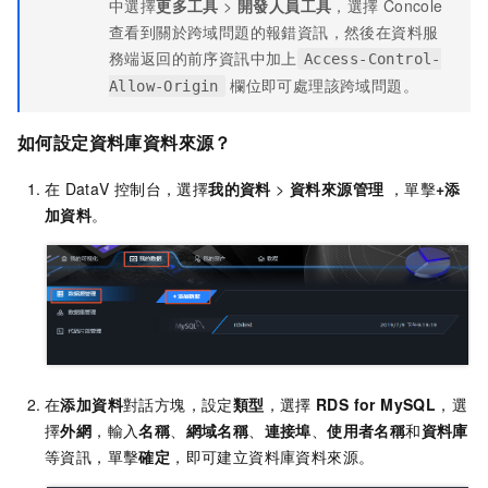
中選擇
更多工具
>
開發人員工具
，選擇
Concole
查看到關於跨域問題的報錯資訊，然後在資料服
務端返回的前序資訊中加上
Access-Control-
欄位即可處理該跨域問題。
Allow-Origin
如何設定資料庫資料來源？
在
DataV
控制台，選擇
我的資料
>
資料來源管理
，單擊
+添
加資料
。
在
添加資料
對話方塊，設定
類型
，選擇
RDS for MySQL
，選
擇
外網
，輸入
名稱
、
網域名稱
、
連接埠
、
使用者名稱
和
資料庫
等資訊，單擊
確定
，即可建立資料庫資料來源。