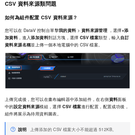
CSV
資料來源類問題
如何為組件配置
CSV
資料來源？
您可以在
DataV
控制台單擊
我的資料
>
資料來源管理
，選擇
+添
加資料
，進入
添加資料
對話方塊，選擇
CSV
檔案
類型，輸入
自訂
資料來源名稱
並上傳一個本地電腦中的
CSV
檔案。
上傳完成後，您可以在畫布編輯器中添加組件，在右側
資料
面板
中的
設定資料來源
模組，選擇
CSV
檔案
進行配置，配置成功後，
組件將展示為待用資料圖表。
說明
上傳添加的
CSV
檔案大小不能超過
512KB。