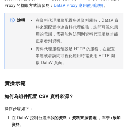
Proxy
的擷取方式請參見：
DataV Proxy
應用使用說明
。
說明
在資料代理服務配置串連資料庫時，DataV
資
料來源配置串連資料代理服務，訪問可視化應
用的電腦，需要能夠訪問到資料代理服務才能
正常看到資料。
資料代理服務預設是
HTTP
的服務，在配置
串連或者訪問可視化應用時需要用
HTTP
開
啟
DataV
頁面。
實操示範
如何為組件配置
CSV
資料來源？
操作步驟如下：
在
DataV
控制台選擇
我的資料
>
資料來源管理
，單擊
+添加
資料
。