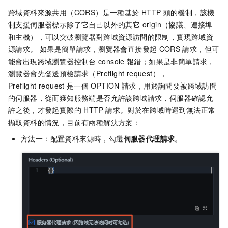
跨域資料來源共用（CORS）是一種基於
HTTP
頭的機制，該機
制支援伺服器標示除了它自己以外的其它 origin（協議、連接埠
和主機），可以突破瀏覽器對跨域資源訪問的限制，實現跨域資
源請求。 如果是簡單請求，瀏覽器會直接發起
CORS
請求，但可
能會出現跨域瀏覽器控制台
console
報錯；如果是非簡單請求，
瀏覽器會先發送預檢請求（Preflight request），
Preflight request
是一個
OPTION
請求，用於詢問要被跨域訪問
的伺服器，從而獲知服務端是否允許該跨域請求，伺服器確認允
許之後，才發起實際的 HTTP 請求。對於在跨域時遇到無法正常
擷取資料的情況，目前有兩種解決方案：
方法一：配置資料來源時，勾選
伺服器代理請求
。