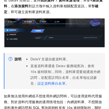
在
DataV
控制台，選擇
我的資料
>
資料來源管理
，單擊
+添加資
料
，在
添加資料
對話方塊中輸入資料庫相關配置資訊，單擊
確
定
，即可建立資料庫資料來源。
說明
DataV
支援自建資料庫。
直連資料庫通過
Datav
服務端查詢，會有
10s
逾時限制，同時，資料庫需要能通過外網
訪問，並配置訪問白名單，白名單地址請參
見：
設定資料庫白名單
。
如果無法使用外網或不想使用外網訪問時，可以使用資料代理服
務。對於資料代理服務的適用情境包括：內網資料庫、不想開放
資料庫外網訪問和
SQL
查詢耗時較長有
10s
逾時限制的，關於