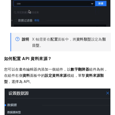
說明
X
軸需要在
配置
面板中，將
資料類型
設定為
類
目型
。
如何配置
API
資料來源？
您可以在畫布編輯器內添加一個組件，以
數字翻牌器
組件為例，
在組件右側
資料
面板中的
設定資料來源
模組，單擊
資料來源類
型
，選擇為
API。