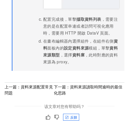
配置完成後，單擊
擷取資料列表
，需要注
意的是在配置串連或者訪問可視化應用
時，需要用
HTTP
開啟
DataV
頁面。
在畫布編輯器內選擇組件，在組件右側
資
料
面板內的
設定資料來源
模組，單擊
資料
來源類型
，選擇
資料庫
，此時對應的資料
來源為
proxy。
上一篇：
資料來源配置常見
下一篇：
資料來源讀取時間逾時的最佳
問題
化思路
该文章对您有帮助吗？
反饋