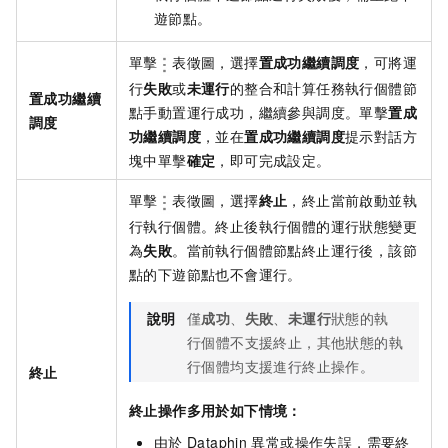
遊節點。
單擊
表徵圖，選擇
置成功繼續調度
，可將運
行
失敗
或
未運行
的整合和計算任務執行個體節
置成功繼續
點手動置運行成功，繼續參與調度。單擊
置成
調度
功繼續調度
，並在
置成功繼續調度
提示對話方
塊中單擊
確定
，即可完成設定。
單擊
表徵圖，選擇
終止
，終止當前啟動並執
行執行個體。終止後執行個體的運行狀態變更
為
失敗
。當前執行個體節點終止運行後，該節
點的下遊節點也不會運行。
說明
僅
成功
、
失敗
、
未運行
狀態的執
行個體不支援終止，其他狀態的執
行個體均支援進行終止操作。
終止
終止操作多用於如下情境：
由於
Dataphin
異常或操作失誤，需要終