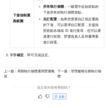
所有執行個體
：一鍵選中起始節點的
下遊所有的執行個體節點。
下遊強制重
自訂配置
：如果您需要自訂指定重跑
跑範圍
的下遊，可以選擇自訂配置，支援按
照節點名稱或
ID
進行搜尋，也可以通
過運行狀態、營運負責人及所屬專案
進行篩選。
單擊
確定
，即可完成設定。
上一篇：
周期執行個體通用營運概
下一篇：
管理建模任務執行個
述
體
该文章对您有帮助吗？
反饋