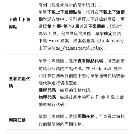
有列（包含未展示的清單項目）。
單擊
下載上下遊節點
後，您可在
下載上下遊節
點
對話方塊中，分別選擇上下遊節點層級，可
下載上下遊
選擇
第
1
層
~
第
10
層
以及
不限層級
，預設均
節點
為第
1
層。完成層級選擇後，單擊
確定
開始
下載
Excel
檔案，檔案名稱為
{task_name}
。
上下遊節點_{timestamp}.xlsx
單擊
表徵圖，選擇
查看節點代碼
，可查看當
前執行個體的節點代碼。在
Flink_SQL
整合
和計算任務執行個體下您可單擊邏輯代碼或物
查看節點代
理代碼進行切換查看。
碼
邏輯代碼
：編寫的任務代碼。
物理代碼
：編譯後產生的可在
Flink
引擎上啟
動並執行代碼。
單擊
表徵圖，選擇
周期任務
，可查看當前執
周期任務
行個體所屬的周期任務。