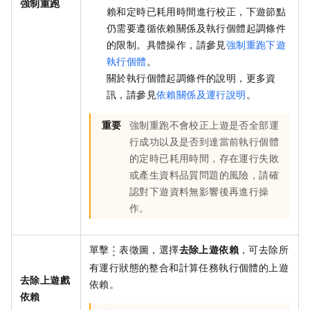
強制重跑
賴和定時已耗用時間進行校正，下遊節點
仍需要遵循依賴關係及執行個體起調條件
的限制。具體操作，請參見
強制重跑下遊
執行個體
。
關於執行個體起調條件的說明，更多資
訊，請參見
依賴關係及運行說明
。
重要
強制重跑不會校正上遊是否全部運
行成功以及是否到達當前執行個體
的定時已耗用時間，存在運行失敗
或產生資料品質問題的風險，請確
認對下遊資料無影響後再進行操
作。
單擊
表徵圖，選擇
去除上遊依賴
，可去除所
有運行狀態的整合和計算任務執行個體的上遊
去除上遊戲
依賴。
依賴