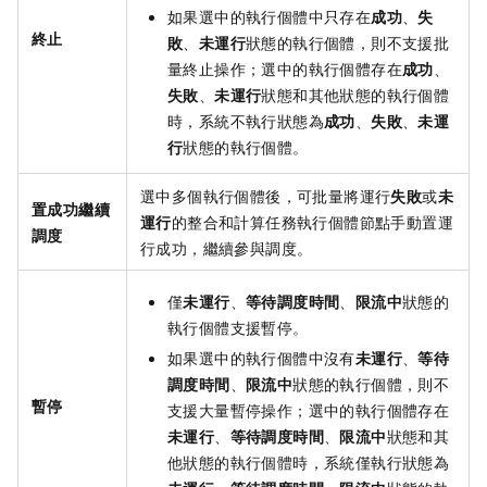
如果選中的執行個體中只存在
成功
、
失
終止
敗
、
未運行
狀態的執行個體，則不支援批
量終止操作；選中的執行個體存在
成功
、
失敗
、
未運行
狀態和其他狀態的執行個體
時，系統不執行狀態為
成功
、
失敗
、
未運
行
狀態的執行個體。
選中多個執行個體後，可批量將運行
失敗
或
未
置成功繼續
運行
的整合和計算任務執行個體節點手動置運
調度
行成功，繼續參與調度。
僅
未運行
、
等待調度時間
、
限流中
狀態的
執行個體支援暫停。
如果選中的執行個體中沒有
未運行
、
等待
調度時間
、
限流中
狀態的執行個體，則不
暫停
支援大量暫停操作；選中的執行個體存在
未運行
、
等待調度時間
、
限流中
狀態和其
他狀態的執行個體時，系統僅執行狀態為