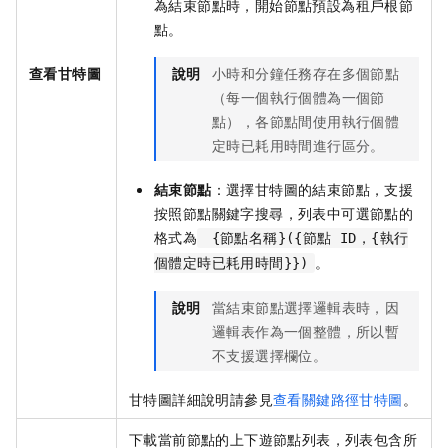
為結束節點時，開始節點預設為租戶根節
點。
說明
小時和分鐘任務存在多個節點
查看甘特圖
（每一個執行個體為一個節
點），各節點間使用執行個體
定時已耗用時間進行區分。
結束節點
：選擇甘特圖的結束節點，支援
按照節點關鍵字搜尋，列表中可選節點的
格式為
{節點名稱}({節點 ID，{執行
。
個體定時已耗用時間}})
說明
當結束節點選擇邏輯表時，因
邏輯表作為一個整體，所以暫
不支援選擇欄位。
甘特圖詳細說明請參見
查看關鍵路徑甘特圖
。
下載當前節點的上下遊節點列表，列表包含所