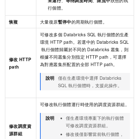
未運行
、
等待調度時間
、
限流中
狀態的執
行個體。
恢複
大量復原
暫停中
的周期執行個體。
可修改多個
Databricks SQL
執行個體的生產
環境
HTTP path。若選中的
Databricks SQL
執行個體歸屬於不同的
Databricks
叢集，則
根據不同叢集分別指定
HTTP path，可選擇
修改
HTTP
為對應叢集所配置的全部
HTTP path。
path
說明
僅在生產環境中選擇
Databricks
SQL
執行個體時，支援此操作。
可修改執行個體運行時使用的調度資源群組。
說明
僅生產環境專案下的執行個體
可修改調度資源群組。
修改調度資
源群組
修改後僅影響當前執行個體，