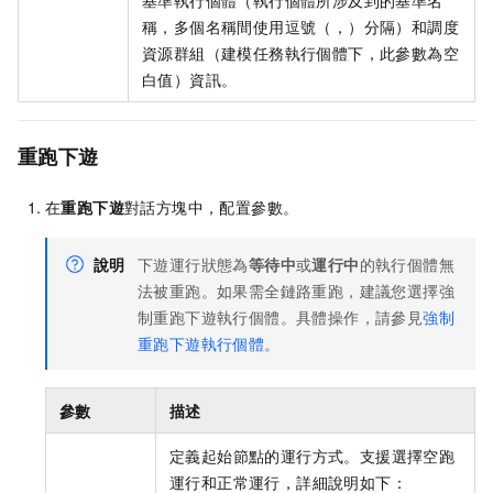
稱，多個名稱間使用逗號（，）分隔）和調度
資源群組（建模任務執行個體下，此參數為空
白值）資訊。
重跑下遊
在
重跑下遊
對話方塊中，配置參數。
說明
下遊運行狀態為
等待中
或
運行中
的執行個體無
法被重跑。如果需全鏈路重跑，建議您選擇強
制重跑下遊執行個體。具體操作，請參見
強制
重跑下遊執行個體
。
參數
描述
定義起始節點的運行方式。支援選擇空跑
運行和正常運行，詳細說明如下：