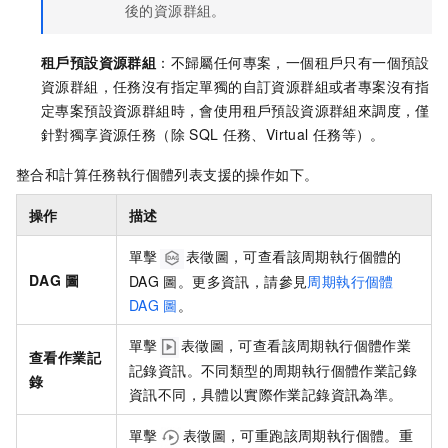
後的資源群組。
租戶預設資源群組
：不歸屬任何專案，一個
租戶
只有一個預設
資源群組，任務沒有指定單獨的自訂資源群組或者專案沒有指
定專案預設資源群組時，會使用租戶預設資源群組來調度
，僅
針對獨享資源任務（除
SQL
任務、Virtual
任務等）
。
整合和計算任務執行個體列表支援的操作如下。
操作
描述
單擊
表徵圖，可查看該周期執行個體的
DAG
圖
DAG
圖。更多資訊，請參見
周期執行個體
DAG
圖
。
單擊
表徵圖，可查看該周期執行個體作業
查看作業記
記錄資訊。不同類型的周期執行個體作業記錄
錄
資訊不同，具體以實際作業記錄資訊為準。
單擊
表徵圖，可重跑該周期執行個體。重