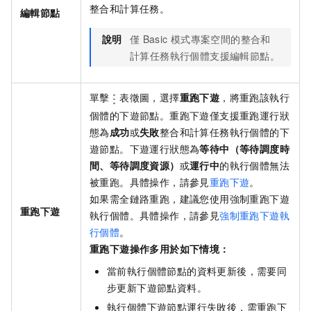
整合和計算任務。
編輯節點
說明
僅
Basic
模式專案空間的整合和
計算任務執行個體支援編輯節點。
單擊
表徵圖，選擇
重跑下遊
，將重跑該執行
個體的下遊節點。重跑下遊僅支援重跑運行狀
態為
成功
或
失敗
整合和計算任務執行個體的下
遊節點。下遊運行狀態為
等待中（等待調度時
間、等待調度資源）
或
運行中
的執行個體無法
被重跑。具體操作，請參見
重跑下遊
。
如果需全鏈路重跑，建議您使用強制重跑下遊
重跑下遊
執行個體。具體操作，請參見
強制重跑下遊執
行個體
。
重跑下遊操作多用於如下情境：
當前執行個體節點的資料更新後，需要同
步更新下遊節點資料。
執行個體下遊節點運行失敗後，需重跑下