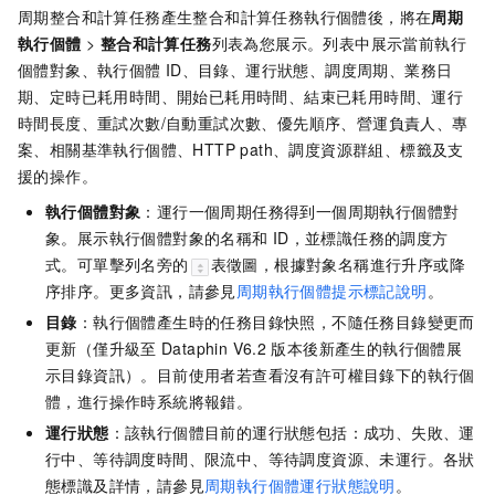
周期整合和計算任務產生整合和計算任務執行個體後，將在
周期
執行個體
>
整合和計算任務
列表為您展示。列表中展示當前執行
個體對象、執行個體
ID、目錄、運行狀態、調度周期、業務日
期、定時已耗用時間、開始已耗用時間、結束已耗用時間、運行
時間長度、重試次數/自動重試次數、優先順序、營運負責人、專
案、相關基準執行個體、
HTTP path、
調度資源群組、標籤及支
援的操作。
執行個體對象
：運行一個周期任務得到一個周期執行個體對
象。展示執行個體對象的名稱和
ID，並標識任務的調度方
式。可單擊列名旁的
表徵圖，根據對象名稱進行升序或降
序排序。更多資訊，請參見
周期執行個體提示標記說明
。
目錄
：執行個體產生時的任務目錄快照，不隨任務目錄變更而
更新（僅升級至
Dataphin V6.2
版本後新產生的執行個體展
示目錄資訊）。目前使用者若查看沒有許可權目錄下的執行個
體，進行操作時系統將報錯。
運行狀態
：該執行個體目前的運行狀態包括：成功、失敗、運
行中、等待調度時間、限流中、等待調度資源、未運行。各狀
態標識及詳情，請參見
周期執行個體運行狀態說明
。