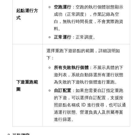
空跑運行
：空跑的執行個體狀態顯示
起點運行方
成功（正常調度），作業記錄為空
式
白，無執行時間長度，不會實際跑資
料。
正常運行
：正常調度。
選擇重跑下遊節點的範圍，詳細說明如
下：
所有失敗執行個體
：不展示具體的下
遊列表，系統自動篩選所有運行狀態
下遊重跑範
為失敗的下遊執行個體進行重跑。
圍
自訂配置
：如果您需要自訂指定重跑
的下遊，可以選擇自訂配置，支援按
照節點名稱或
ID
進行搜尋，也可以通
過運行狀態、營運負責人及所屬專案
進行篩選。
單擊
確定
。