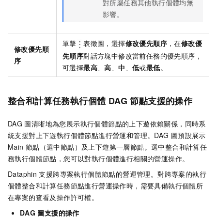
對所屬任務其他執行個體均無
影響。
單擊
表徵圖，選擇
修改優先順序
，在
修改優
修改優先順
先順序
對話方塊中修改當前任務的優先順序，
序
可選擇
最高
、
高
、
中
、
低
或
最低
。
整合和計算任務執行個體
DAG
節點支援的操作
DAG
圖清晰地為您展示執行個體節點的上下遊依賴關係，同時系
統支援對上下遊執行個體節點進行營運和管理。DAG
圖預設展示
Main
節點（選中節點）及上下遊第一層節點。選中整合和計算任
務執行個體節點，您可以對執行個體進行相關的營運操作。
Dataphin
支援跨專案執行個體節點的營運管理。對跨專案的執行
個體整合和計算任務節點進行營運操作時，需要具備執行個體所
在專案的查看及操作許可權。
DAG
圖支援的操作