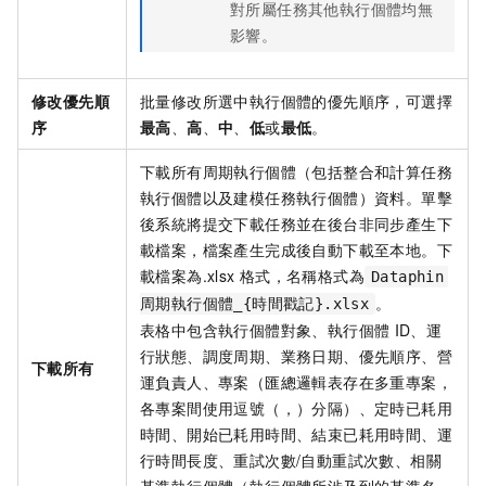
對所屬任務其他執行個體均無
影響。
修改優先順
批量修改所選中執行個體的優先順序，可選擇
序
最高
、
高
、
中
、
低
或
最低
。
下載所有周期執行個體（包括整合和計算任務
執行個體以及建模任務執行個體）資料。單擊
後系統將提交下載任務並在後台非同步產生下
載檔案，檔案產生完成後自動下載至本地。下
載檔案為.xlsx
格式，名稱格式為
Dataphin
。
周期執行個體_{時間戳記}.xlsx
表格中包含執行個體對象、執行個體
ID、運
行狀態、調度周期、業務日期、優先順序、營
下載所有
運負責人、專案（匯總邏輯表存在多重專案，
各專案間使用逗號（，）分隔）、定時已耗用
時間、開始已耗用時間、結束已耗用時間、運
行時間長度、重試次數/自動重試次數、相關
基準執行個體（執行個體所涉及到的基準名