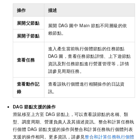
操作
描述
展開父節點
展開
DAG
圖中
Main
節點不同層級的依
賴節點。
展開子節點
進入產生當前執行個體節點的任務節點
DAG
圖，查看任務節點詳情、上下遊節點
查看任務
資訊及對任務節點進行營運管理等，詳情
請參見周期任務。
查看動作記
查看該執行個體進行相關操作的日誌資
錄
訊。
DAG
節點支援的操作
滑鼠移至上方至
DAG
節點上，可以查看該節點的名稱、類
型、調度周期、營運負責人及其描述資訊。整合和計算任務執
行個體
DAG
節點支援的操作與整合和計算任務執行個體列表
支援的操作相同。更多資訊，請參見
整合和計算任務執行個體