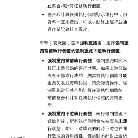
止整合和計算任務執行個體。
整合和計算任務執行個體顯示運行中，但
資料一直未產出。可以手動終止運行並通
過作業記錄排查異常。
單擊
表徵圖，選擇
強制重跑
後，選擇
強制重
跑當前執行個體
或
強制重跑下遊執行個體
。
強制重跑當前執行個體
：強制重跑時間不
校正上遊節點的運行狀態。如果上遊節點
沒有全部運行成功，則當前執行個體可能
重跑失敗或資料錯誤，請您謹慎操作。強
制重跑當前整合和計算任務執行個體後，
當前整合和計算任務執行個體的資料更
新。
強制重跑下遊執行個體
：執行強制重跑下
遊操作後，所有執行個體會先被置為
未運
行
狀態，防止上遊重跑的同時下遊也在運
行造成的資料錯亂。僅起點不針對上遊依