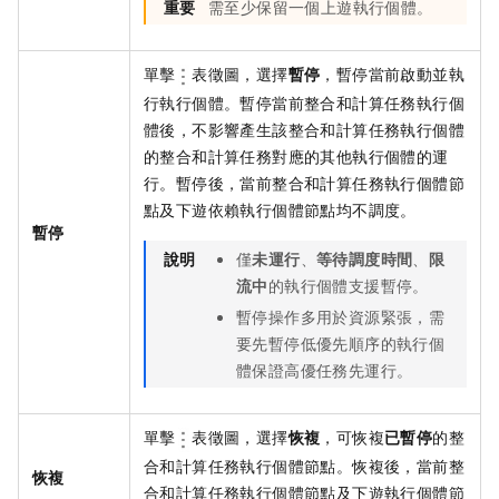
重要
需至少保留一個上遊執行個體。
單擊
表徵圖，選擇
暫停
，暫停當前啟動並執
行執行個體。暫停當前整合和計算任務執行個
體後，不影響產生該整合和計算任務執行個體
的整合和計算任務對應的其他執行個體的運
行。暫停後，當前整合和計算任務執行個體節
點及下遊依賴執行個體節點均不調度。
暫停
說明
僅
未運行
、
等待調度時間
、
限
流中
的執行個體支援暫停。
暫停操作多用於資源緊張，需
要先暫停低優先順序的執行個
體保證高優任務先運行。
單擊
表徵圖，選擇
恢複
，可恢複
已暫停
的整
合和計算任務執行個體節點。恢複後，當前整
恢複
合和計算任務執行個體節點及下遊執行個體節