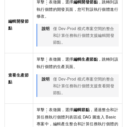
單擊
表徵圖，選擇
編輯開發節點
，跳轉到該
執行個體的開發頁面，您可對該執行個體進行
修改。
編輯開發節
點
說明
僅
Dev-Prod
模式專案空間的整合
和計算任務執行個體支援編輯開發
節點。
單擊
表徵圖，選擇
編輯生產節點
，跳轉到該
執行個體的生產頁面。
查看生產節
說明
僅
Dev-Prod
模式專案空間的整合
點
和計算任務執行個體支援查看開發
節點。
單擊
表徵圖，選擇
編輯節點
，通過整合和計
算任務執行個體列表區或
DAG
圖進入
Basic
專案中，編輯產生整合和計算任務執行個體的