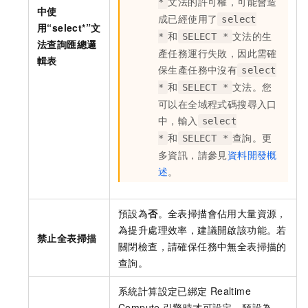
文法的許可權，可能會造
*
中使
成已經使用了
select
用“select*”文
和
文法的生
*
SELECT *
法查詢匯總邏
產任務運行失敗，因此需確
輯表
保生產任務中沒有
select
和
文法。您
*
SELECT *
可以在全域程式碼搜尋入口
中，輸入
select
和
查詢。更
*
SELECT *
多資訊，請參見
資料開發概
述
。
預設為
否
。全表掃描會佔用大量資源，
為提升處理效率，建議開啟該功能。若
禁止全表掃描
關閉檢查，請確保任務中無全表掃描的
查詢。
系統計算設定已綁定
Realtime
Compute
引擎時才可設定。預設為