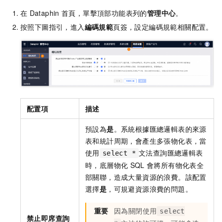
在
Dataphin
首頁，單擊頂部功能表列的
管理中心
。
按照下圖指引，進入
編碼規範
頁簽，設定編碼規範相關配置。
配置項
描述
預設為
是
。系統根據匯總邏輯表的來源
表和統計周期，會產生多張物化表，當
使用
文法查詢匯總邏輯表
select *
時，底層物化
SQL
會將所有物化表全
部關聯，造成大量資源的浪費。該配置
選擇
是
，可規避資源浪費的問題。
重要
因為關閉使用
select
禁止即席查詢