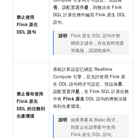
否
。該配置選擇
是
，則無法在
Flink
SQL
計算任務中編寫
Flink
原生
DDL
禁止使用
語句。
Flink
原生
DDL
語句
說明
Flink
原生
DDL
語句中密
碼明文儲存，存在資料泄露
等風險，請謹慎操作。
系統計算設定已綁定
Realtime
Compute
引擎，且允許使用
Flink
原
生
DDL
語句時才可設定。預設為
否
。
該配置選擇
是
，在
Flink SQL
計算任務
禁止發布使用
中有
Flink
原生
DDL
語句的將無法發
Flink
原生
布到生產環境。
DDL
的任務到
生產環境
說明
如果專案為
Basic
模式，
則禁止在該專案中使用
Flink
原生
DDL
語句。