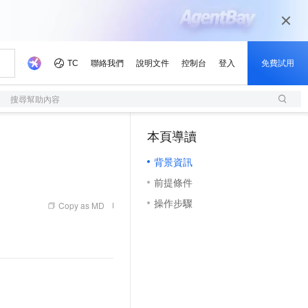
搜尋幫助內容
本頁導讀
（1, M）
背景資訊
前提條件
操作步驟
Copy as MD