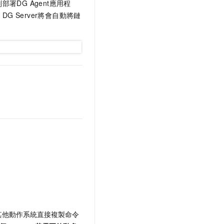
署DG Agent應用程
G Server將會自動將鏈
。
其他動作系統直接複製命令