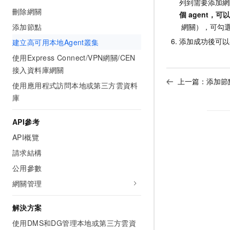
列到需要添加網
刪除網關
個
agent，
添加節點
網關），可勾
添加成功後可以
建立高可用本地Agent叢集
使用Express Connect/VPN網關/CEN
接入資料庫網關
上一篇：
添加節
使用應用程式訪問本地或第三方雲資料
庫
API參考
API概覽
請求結構
公用參數
網關管理
解決方案
使用DMS和DG管理本地或第三方雲資