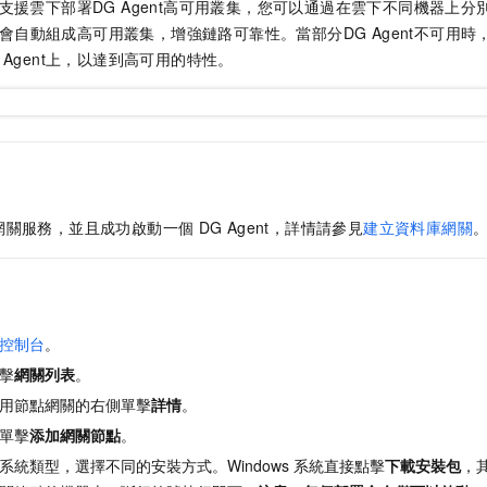
支援雲下部署DG Agent高可用叢集，您可以通過在雲下不同機器上分別部
nt會自動組成高可用叢集，增強鏈路可靠性。當部分DG Agent不可用時，D
 Agent上，以達到高可用的特性。
網關服務，並且成功啟動一個
DG Agent，詳情請參見
建立資料庫網關
控制台
。
擊
網關列表
。
用節點網關的右側單擊
詳情
。
單擊
添加網關節點
。
系統類型，選擇不同的安裝方式。Windows
系統直接點擊
下載安裝包
，