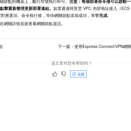
關節點的機器上，斷行符號執行即可。
注意：每個部署命令僅可以啟動一
可以點擊重新整理更新部署連結。
如需通過阿里雲
VPC
內部地址接入（ECS
選對應選項。命令執行後，等待網關節點添加成功，單擊
完成
。
在網關詳情頁面查看網關節點資訊。
點
下一篇：
使用Express Connect/VP
该文章对您有帮助吗？
反饋