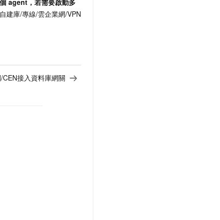
個
agent，若需要啟動多
自建庫/專線/雲企業網/VPN
N網關/CEN接入資料庫網關