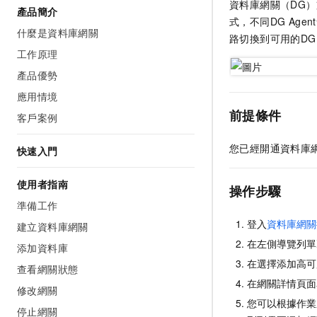
資料庫網關（DG）
產品簡介
式，不同DG Age
什麼是資料庫網關
路切換到可用的DG
工作原理
產品優勢
應用情境
前提條件
客戶案例
您已經開通資料庫
快速入門
使用者指南
操作步驟
準備工作
登入
資料庫網關
建立資料庫網關
在左側導覽列單
添加資料庫
在選擇添加高可
查看網關狀態
在網關詳情頁面
修改網關
您可以根據作業
停止網關