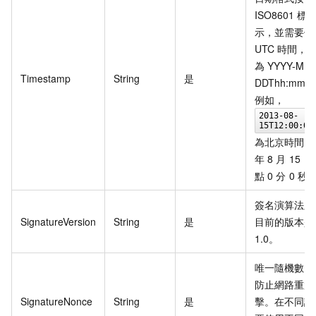
ISO8601
標
示，並需要使
UTC
時間，
為
YYYY-MM
Timestamp
String
是
DDThh:mm:s
例如，
2013-08-
15T12:00:00
為北京時間
2
年
8
月
15
日
點
0
分
0
秒
簽名演算法版
SignatureVersion
String
是
目前的版本是
1.0。
唯一隨機數，
防止網路重放
SignatureNonce
String
是
擊。在不同請