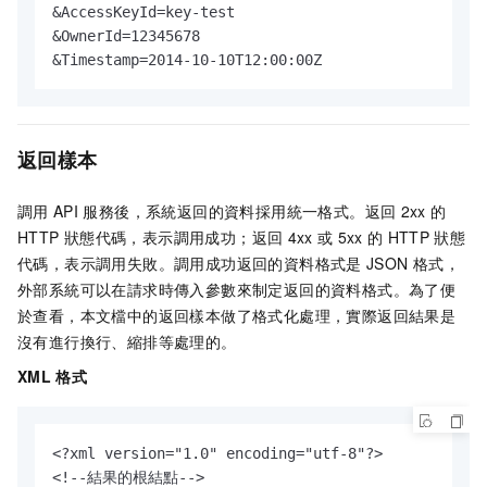
&AccessKeyId=key-test

&OwnerId=12345678

&Timestamp=2014-10-10T12:00:00Z
返回樣本
調用
API
服務後，系統返回的資料採用統一格式。返回
2xx
的
HTTP
狀態代碼，表示調用成功；返回
4xx
或
5xx
的
HTTP
狀態
代碼，表示調用失敗。調用成功返回的資料格式是
JSON
格式，
外部系統可以在請求時傳入參數來制定返回的資料格式。為了便
於查看，本文檔中的返回樣本做了格式化處理，實際返回結果是
沒有進行換行、縮排等處理的。
XML
格式
<?xml version="1.0" encoding="utf-8"?> 

<!--結果的根結點-->
