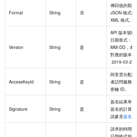
傳回值的類型
Format
String
否
JSON
格式或
XML
格式。
API
版本號碼
日期形式：YY
Version
String
是
MM-DD，本
對應的版本號
2019-03-27
阿里雲分配給
AccessKeyId
String
是
者訪問服務所
密鑰
ID。
簽名結果串。
Signature
String
是
簽名的計算方
請參見
簽名機
請求的時間戳
日期格式按照