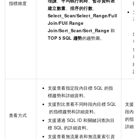
理讀
、
平均執行耗時
、
暫存資料表
指標維度
圖
建立數量
、
排序的行數
、
支
Select_Scan/Select_Range/Full
不
Join/FUll Range
（
Join/Sort_Scan/Sort_Range
和
S
TOP 5 SQL
趨勢
的趨勢圖。
平
會
和
維
訊
支援查看指定段內目標
SQL
的指
標趨勢和詳細資料。
支援對比查看不同時段內目標
SQL
支援查
的指標趨勢和詳細資料。
段內目
查看方式
的指標
支援通過
SQL ID
和關鍵詞查詢目
詳細資
標
SQL
的詳細資料。
支援查看無流量表和無流量索引資