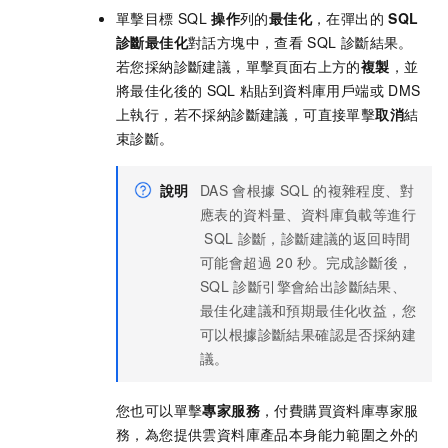
單擊目標
SQL
操作
列的
最佳化
，在彈出的
SQL
診斷最佳化
對話方塊中，查看
SQL
診斷結果。
若您採納診斷建議，單擊頁面右上方的
複製
，並
將最佳化後的
SQL
粘貼到資料庫用戶端或
DMS
上執行，若不採納診斷建議，可直接單擊
取消
結
束診斷。
說明
DAS
會根據
SQL
的複雜程度、對
應表的資料量、資料庫負載等進行
SQL
診斷，診斷建議的返回時間
可能會超過
20
秒。完成診斷後，
SQL
診斷引擎會給出診斷結果、
最佳化建議和預期最佳化收益，您
可以根據診斷結果確認是否採納建
議。
您也可以單擊
專家服務
，付費購買資料庫專家服
務，為您提供雲資料庫產品本身能力範圍之外的