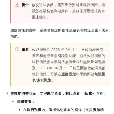
警告
修改這些參數，需要重啟資料庫執行個體，建
議您在業務低峰期操作，並確保應用程式具有
重連機制。
開啟效能洞察時，系統會預設開啟無流量表和無流量索引識別
功能。
重要
效能洞察從
2023
年
04
月
11
日起新增無流
量表和無流量索引識別功能，開啟效能洞察的
執行個體會自動開啟無流量表和無流量索引識
別。2023
年
04
月
11
日前已開啟效能洞察的
執行個體，可以在
服務設定
中手動開啟
無流量
表/索引識別
。
在
性能洞察
頁面，支援
區間查看
，
對比查看
，
表/索引
查看：
區間查看
：
在
快捷視圖
內，選擇你想要看的指標（支援
資源消