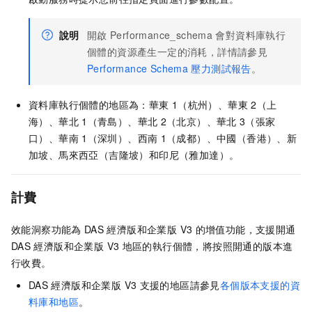
說明
開啟
Performance_schema
會對資料庫執行
個體的資源產生一定的消耗，詳情請參見
Performance Schema
壓力測試報告
。
資料庫執行個體的地區為：華東
1（杭州）、華東
2（上
海）、華北
1（青島）、華北
2（北京）、華北
3（張家
口）、華南
1（深圳）、西南
1（成都）、中國（香港）、新
加坡、馬來西亞（吉隆坡）和印尼（雅加達）。
計費
效能洞察功能為
DAS
經濟版和企業版 V3
的增值功能，支援開通
DAS
經濟版和企業版 V3
地區的執行個體，將按照開通的版本進
行收費。
DAS
經濟版和企業版 V3
支援的地區請參見
各個版本支援的資
料庫和地區
。