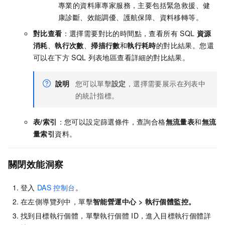
專業的資料庫專家服務，主要包括緊急救援、健
康診斷、效能調優、護航保障、資料移轉等。
對比查看
：選擇需要對比的時間點，查看所有
SQL
資源
消耗
、
執行次數
、
掃描行數
和
執行耗時
的對比結果。您還
可以在下方
SQL
列表地區查看詳細的對比結果。
說明
您可以單擊
設定
，選擇需要展示在列表中
的統計指標。
表/索引
：您可以設定篩選條件，查詢合格
無流量表
和
無流
量索引
資料。
關閉效能洞察
登入
DAS
控制台
。
在左側導覽列中，單擊
智能營運中心
>
執行個體監控
。
找到目標執行個體，單擊執行個體
ID，進入目標執行個體詳