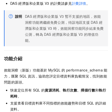
DAS
經濟版和企業版 V3
的計費請參見
計費詳情
。
說明
DAS
經濟版和企業版 V3
暫不支援的地區，效能
洞察功能將繼續免費公測，待該地區支援
DAS
經
濟版和企業版 V3
時，效能洞察功能同步結束免費
公測，轉為
DAS
經濟版和企業版 V3
的增值功
能。
功能介紹
效能洞察（新版）功能基於
MySQL
的
performance_schema
能
力，匯聚
SQL
資訊，協助您評定目標資料庫負載情況，找到效能
問題的源頭。
快速定位所有
SQL
的
資源消耗
、
執行次數
、
掃描行數
和
執行
耗時
。
支援查看目標資料庫不同指標的效能趨勢和目標
SQL
的詳細
資料。