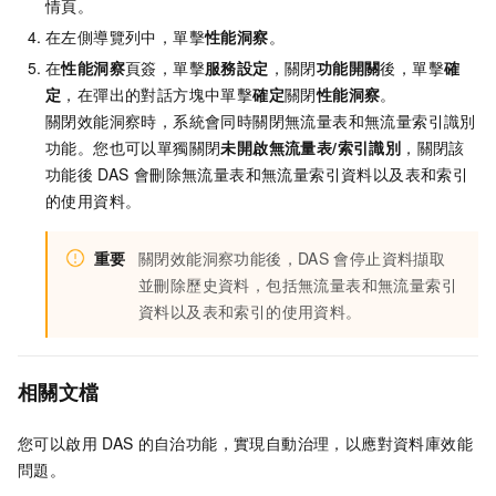
情頁。
在左側導覽列中，單擊
性能洞察
。
在
性能洞察
頁簽，單擊
服務設定
，關閉
功能開關
後，單擊
確
定
，在彈出的對話方塊中單擊
確定
關閉
性能洞察
。
關閉效能洞察時，系統會同時關閉無流量表和無流量索引識別
功能。您也可以單獨關閉
未開啟無流量表/索引識別
，關閉該
功能後
DAS
會刪除無流量表和無流量索引資料以及表和索引
的使用資料。
重要
關閉效能洞察功能後，DAS
會停止資料擷取
並刪除歷史資料，包括無流量表和無流量索引
資料以及表和索引的使用資料。
相關文檔
您可以啟用
DAS
的自治功能，實現自動治理，以應對資料庫效能
問題。