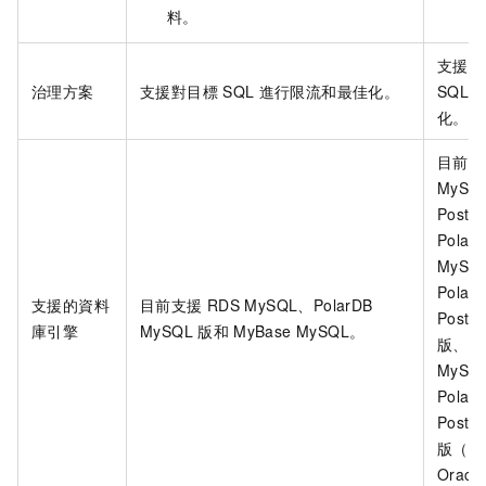
料。
支援對
治理方案
支援對目標
SQL
進行限流和最佳化。
SQL
化。
目前支
MySQ
Postg
Polar
MySQ
Polar
支援的資料
目前支援
RDS MySQL
、
PolarDB
Postg
庫引擎
MySQL
版
和
MyBase MySQL
。
版
、
M
MySQ
Polar
Postg
版（相
Oracl