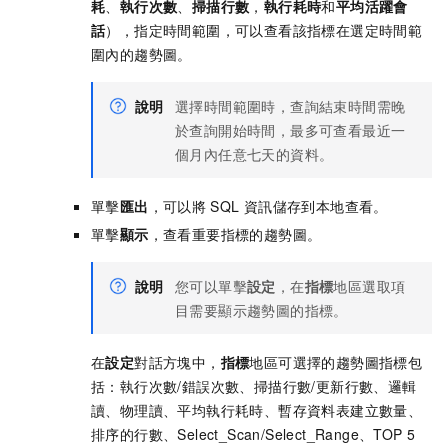
耗
、
執行次數
、
掃描行數
，
執行耗時
和
平均活躍會
話
），指定時間範圍，可以查看該指標在選定時間範
圍內的趨勢圖。
說明
選擇時間範圍時，查詢結束時間需晚
於查詢開始時間，最多可查看最近一
個月內任意七天的資料。
單擊
匯出
，可以將
SQL
資訊儲存到本地查看。
單擊
顯示
，查看重要指標的趨勢圖。
說明
您可以單擊
設定
，在
指標
地區選取項
目需要顯示趨勢圖的指標。
在
設定
對話方塊中，
指標
地區可選擇的趨勢圖指標包
括：執行次數/錯誤次數、掃描行數/更新行數、邏輯
讀、物理讀、平均執行耗時、暫存資料表建立數量、
排序的行數、Select_Scan/Select_Range、TOP 5