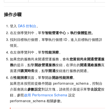
操作步驟
登入
DAS
控制台
。
在左側導覽列中，單擊
智能營運中心
>
執行個體監控
。
找到目標執行個體，單擊執行個體
ID，進入目標執行個體詳
情頁。
在左側導覽列中，單擊
性能洞察
。
如果您的服務尚未開通營運服務，會有
您當前尚未開通營運服
務
的提示，點擊
開啟營運服務
按鈕，在彈出的
開通運維服務
頁
面選擇
購買時長
後，點擊
開通
按鈕進行服務的開通。
在
性能洞察
頁簽，單擊開啟
開啟性能洞察
。
如果您未按照前提條件開啟
performance_schema，控制台
介面會跳出
參數設定
對話方塊，請依照介面提示單擊
去設定
按
鈕，參照
啟用
Performance Schema
設定
performance_schema
相關參數。