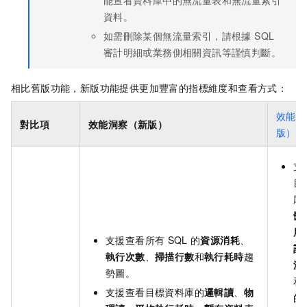
能查看資料庫中的無流量表和無流量索引
資料。
如需刪除某個無流量索引，請根據 SQL
審計明細或業務側相關資訊等謹慎判斷。
相比舊版功能，新版功能提供更加豐富的指標維度和查看方式：
效能洞
對比項
效能洞察（新版）
版）
支
目
庫
體/
用
支援查看所有
SQL
的
資源消耗
、
話
執行次數
、
掃描行數
和
執行耗時
趨
流
勢圖。
和
支援查看目標資料庫的
邏輯讀
、
物
的