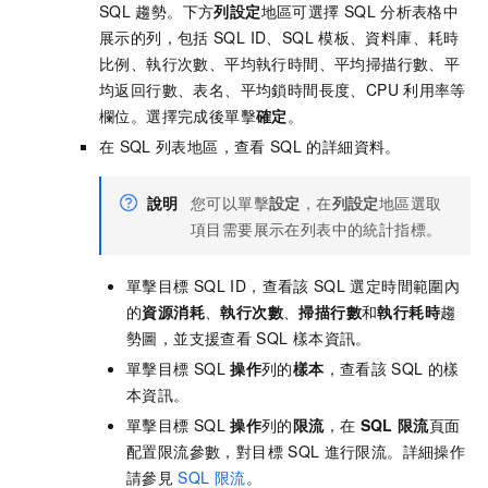
SQL
趨勢。下方
列設定
地區可選擇
SQL
分析表格中
展示的列，包括
SQL ID、SQL
模板、資料庫、耗時
比例、執行次數、平均執行時間、平均掃描行數、平
均返回行數、表名、平均鎖時間長度、CPU
利用率等
欄位。選擇完成後單擊
確定
。
在
SQL
列表地區，查看
SQL
的詳細資料。
說明
您可以單擊
設定
，在
列設定
地區選取
項目需要展示在列表中的統計指標。
單擊目標
SQL ID，查看該
SQL
選定時間範圍內
的
資源消耗
、
執行次數
、
掃描行數
和
執行耗時
趨
勢圖，並支援查看
SQL
樣本資訊。
單擊目標
SQL
操作
列的
樣本
，查看該
SQL
的樣
本資訊。
單擊目標
SQL
操作
列的
限流
，在
SQL
限流
頁面
配置限流參數，對目標
SQL
進行限流。詳細操作
請參見
SQL
限流
。