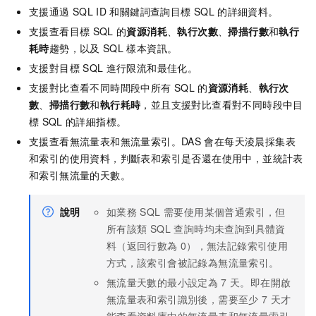
支援通過
SQL ID
和關鍵詞查詢目標
SQL
的詳細資料。
支援查看目標
SQL
的
資源消耗
、
執行次數
、
掃描行數
和
執行
耗時
趨勢，以及
SQL
樣本資訊。
支援對目標
SQL
進行限流和最佳化。
支援對比查看不同時間段中所有
SQL
的
資源消耗
、
執行次
數
、
掃描行數
和
執行耗時
，並且支援對比查看對不同時段中目
標
SQL
的詳細指標。
支援查看無流量表和無流量索引。DAS
會在每天淩晨採集表
和索引的使用資料，判斷表和索引是否還在使用中，並統計表
和索引無流量的天數。
說明
如業務 SQL 需要使用某個普通索引，但
所有該類 SQL 查詢時均未查詢到具體資
料（返回行數為
0），無法記錄索引使用
方式，該索引會被記錄為無流量索引。
無流量天數的最小設定為
7
天。即在開啟
無流量表和索引識別後，需要至少
7
天才