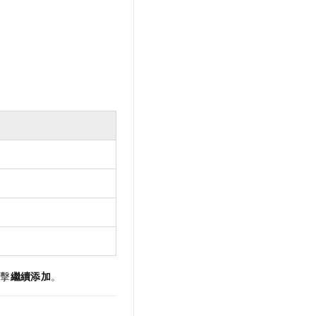
單擊
繼續添加
。