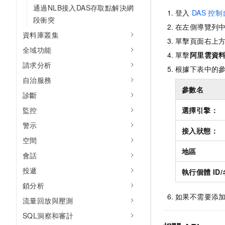
通過NLB接入DAS存取點解決網
登入
DAS
控制
段衝突
在左側導覽列
資料庫叢集
單擊頁面右上
全域功能
單擊
阿里雲資
請求分析
根據下表中的
自治服務
參數名
診斷
監控
選擇引擎：
警示
接入狀態：
空間
地區
會話
投遞
執行個體
ID
鎖分析
如果不需要添
流量回放與壓測
SQL洞察和審計