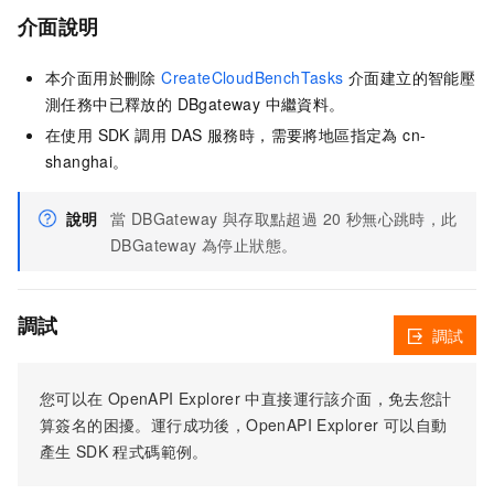
介面說明
本介面用於刪除
CreateCloudBenchTasks
介面建立的智能壓
測任務中已釋放的 DBgateway 中繼資料。
在使用 SDK 調用 DAS 服務時，需要將地區指定為 cn-
shanghai。
說明
當 DBGateway 與存取點超過 20 秒無心跳時，此
DBGateway 為停止狀態。
調試
調試
您可以在
OpenAPI Explorer
中直接運行該介面，免去您計
算簽名的困擾。運行成功後，OpenAPI Explorer
可以自動
產生
SDK
程式碼範例。