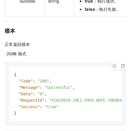
Success
string
true
：執行成功。
false
：執行失敗。
樣本
正常返回樣本
格式
JSON
{
"Code"
:
"200"
,
"Message"
:
"Successful"
,
"Data"
:
"0"
,
"RequestId"
:
"FC6C0929-29E1-59FD-8DFE-70D9D41E**
"Success"
:
"true"
}