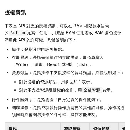
授權資訊
下表是
API
對應的授權資訊，可以在
RAM
權限原則語句
的
元素中使用，用來給
RAM
使用者或
RAM
角色授予
Action
調用此
API
的許可權。具體說明如下：
操作：是指具體的許可權點。
存取層級：是指每個操作的存取層級，取值為寫入
（Write）、讀取（Read）或列出（List）。
資源類型：是指操作中支援授權的資源類型。具體說明如下：
對於必選的資源類型，用前面加 * 表示。
對於不支援資源級授權的操作，用
表示。
全部資源
條件關鍵字：是指雲產品自身定義的條件關鍵字。
關聯操作：是指成功執行操作所需要的其他許可權。操作者必
須同時具備關聯操作的許可權，操作才能成功。
操作
存取層級
資源類型
條