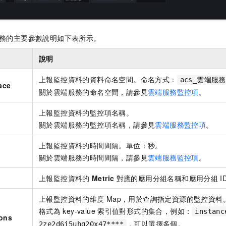
務的主要參數說明如下表所示。
說明
上報監控資料的資料命名空間。命名方式：
acs_雲端服
ace
關於雲端服務的命名空間，請參見
雲端服務監控項
。
上報監控資料的監控項名稱。
關於雲端服務的監控項名稱，請參見
雲端服務監控項
。
上報監控資料的時間間隔。單位：秒。
關於雲端服務的時間間隔，請參見
雲端服務監控項
。
上報監控資料的
Metric
對應的應用分組名稱和應用分組
I
上報監控資料的維度
Map，用於查詢指定資源的監控資料
格式為
key-value
索引值對形式的集合，例如：
instanc
ons
，可以選擇多個。
2ze2d6j5uhg20x47****