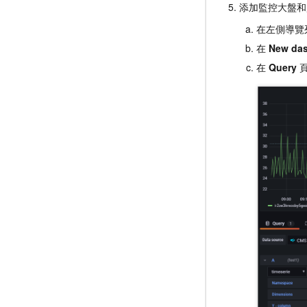
添加監控大盤和
在左側導覽
在
New da
在
Query