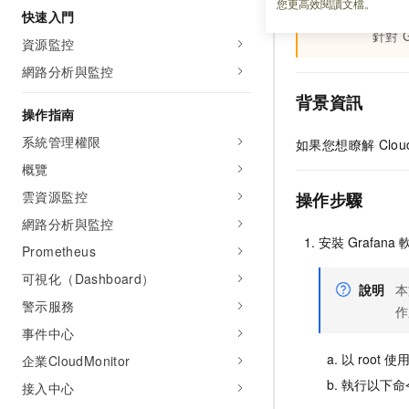
您更高效閱讀文檔。
重要
Cloud
快速入門
針對
資源監控
網路分析與監控
背景資訊
操作指南
系統管理權限
如果您想瞭解
Clou
概覽
雲資源監控
操作步驟
網路分析與監控
安裝
Grafana
Prometheus
可視化（Dashboard）
說明
本
警示服務
作
事件中心
以
root
使
企業CloudMonitor
執行以下命
接入中心