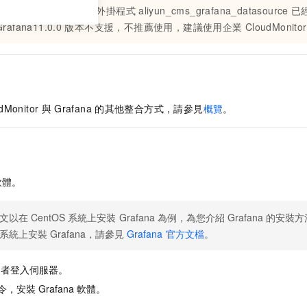
Monitor
資料來源服務外掛程式
aliyun_cms_grafana_datasource
已
Grafana11.0.0
版本不支援，不推薦使用，建議使用企業
CloudMonito
dMonitor
與
Grafana
的其他整合方式，請參見
概覽
。
軟體。
文以在
CentOS
系統上安裝
Grafana
為例，為您介紹
Grafana
的安裝方
系統上安裝
Grafana，請參見
Grafana
官方文檔
。
用者登入伺服器。
令，安裝
Grafana
軟體。