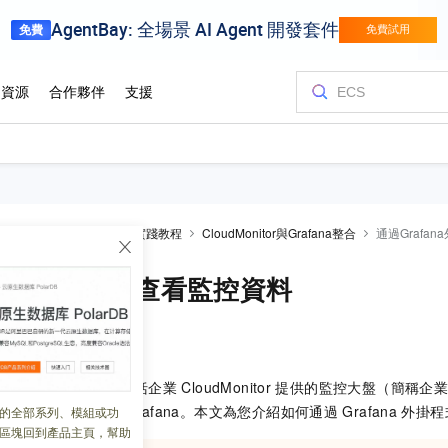
Cloud Monitor 1.0
實踐教程
CloudMonitor與Grafana整合
通過Grafa
fana外掛程式查看監控資料
 19:22:59
rafana
的整合方式包括企業
CloudMonitor
提供的監控大盤（簡稱企
大盤還支援雲下自建
Grafana。本文為您介紹如何通過
Grafana
外掛程
的全部系列、模組或功
區塊回到產品主頁，幫助