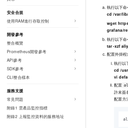
執行以下命
安全合規
cd /var/li
使用RAM進行存取控制
wget http
grafana/r
開發參考
執行以下命
整合概覽
tar -xzf a
Prometheus開發參考
配置外掛程
API參考
執行以
SDK參考
cd /us
vi defa
CLI整合樣本
配置
a
服務支援
許未簽
配置方
常見問題
附錄1 雲產品監控指標
附錄2 上報監控資料的服務地址
al