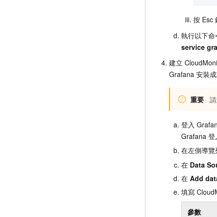
按
Esc
執行以下命
service gra
建立
CloudMoni
Grafana
安裝成
重要
請
登入
Grafa
Grafana
登
在左側導覽
在
Data So
在
Add dat
填寫
Cloud
參數