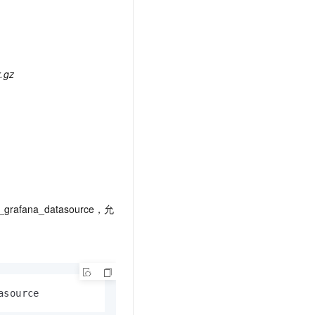
.gz
_grafana_datasource
，允
asource