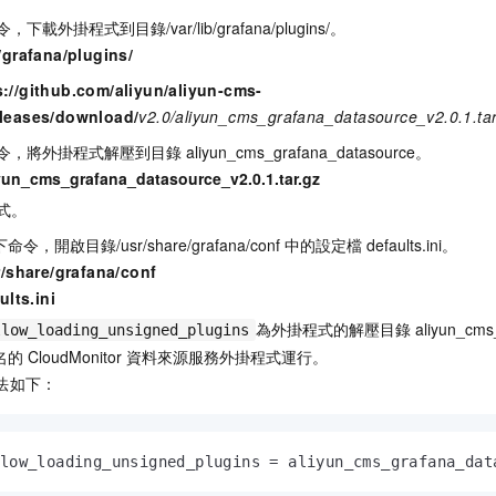
令，下載外掛程式到目錄
/var/lib/grafana/plugins/
。
b/grafana/plugins/
s://github.com/aliyun/aliyun-cms-
eleases/download/
v2.0/aliyun_cms_grafana_datasource_v2.0.1.tar
令，將外掛程式解壓到目錄
aliyun_cms_grafana_datasource
。
liyun_cms_grafana_datasource_v2.0.1.tar.gz
式。
下命令，開啟目錄
/usr/share/grafana/conf
中的設定檔
defaults.ini
。
r/share/grafana/conf
ults.ini
為外掛程式的解壓目錄
aliyun_cms
llow_loading_unsigned_plugins
名的
CloudMonitor
資料來源服務外掛程式運行。
法如下：
low_loading_unsigned_plugins = aliyun_cms_grafana_dat