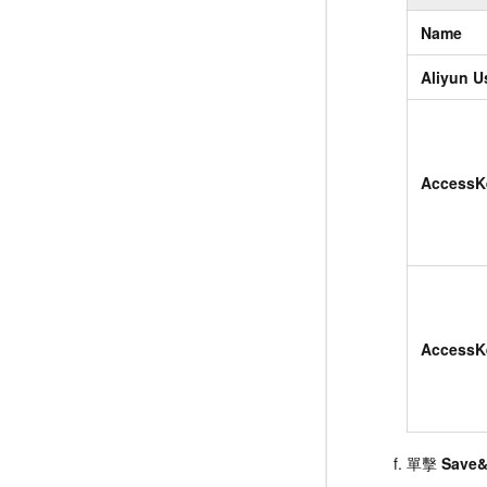
Name
Aliyun U
AccessK
AccessK
單擊
Save&