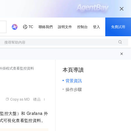
搜尋幫助內容
na外掛程式查看監控資料
本頁導讀
（1, M）
背景資訊
操作步驟
Copy as MD
產品
業監控大盤）和
Grafana
外
式可視化查看監控資料。