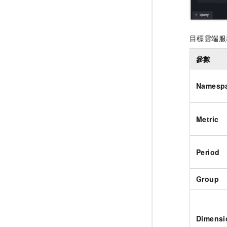
目標雲端服
參數
Namesp
Metric
Period
Group
Dimensi