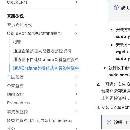
CloudLens
說明
實踐教程
警示通知方式
安裝方
CloudMonitor與Grafana整合
sudo y
概覽
安裝方
通過企業監控大盤查看監控資料
wget
h
sudo y
通過雲下自建Grafana查看監控資料
執行以下命
通過Grafana外掛程式查看監控資料
sudo servi
日誌監控
（可選）安裝
G
企業監控
如果您需要通
網站監控
上的監控資料
Prometheus
安裝
CloudMoni
雲資源監控
將監控資料匯出到自建Prometheus
說明
目
其它