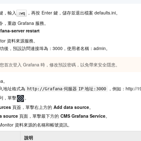
鍵，輸入
，再按
Enter
鍵，儲存並退出檔案
defaults.ini
。
:wq
令，重啟
Grafana
服務。
fana-server restart
tor
資料來源服務。
功後，預設訪問連接埠為：3000，使用者名稱：admin。
您首次登入
Grafana
時，修改預設密碼，以免帶來安全隱患。
na。
入地址格式為
，例如：http://19
http://Grafana
伺服器
IP
地址:3000
列，單擊
。
urces
頁簽，單擊右上方的
Add data source
。
a source
頁面，單擊最下方的
CMS Grafana Service
。
Monitor
資料來源的名稱和帳號資訊。
說明