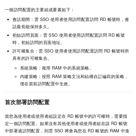
一個訪問配置的主要組成要素如下：
會話期間：雲
SSO
使用者使用訪問配置訪問
RD
帳號時，會
話最長能保持多久。
初始訪問頁面：雲
SSO
使用者使用訪問配置訪問
RD
帳號
時，初始訪問的頁面地址。
許可權集合：雲
SSO
使用者使用訪問配置訪問
RD
帳號時所
具有的許可權集合。
系統策略：複用
RAM
中的系統策略。
內建策略：按照
RAM
策略文法和結構自訂編寫的策略，
僅在當前訪問配置中生效。
首次部署訪問配置
當您為使用者或使用者組設定在
RD
帳號中的許可權時，需要指
定一個訪問配置。如果沒有其他使用者或使用者組在該
RD
帳號
中部署過訪問配置，則雲
SSO
將會為您在
RD
帳號的
RAM
中進