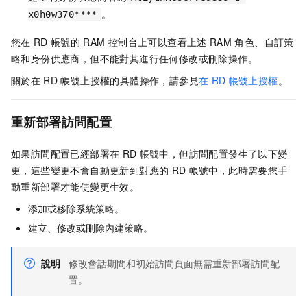
。
x0h0w370****
您在
RD
帳號的
RAM
控制台上可以查看上述
RAM
角色、自訂策
略和身份供應商，但不能對其進行任何修改或刪除操作。
關於在
RD
帳號上授權的具體操作，請參見
在
RD
帳號上授權
。
重新部署訪問配置
如果訪問配置已經部署在
RD
帳號中，但訪問配置發生了以下變
更，這些變更不會自動更新到對應的
RD
帳號中，此時需要您手
動重新部署才能使變更生效。
添加或移除系統策略。
建立、修改或刪除內建策略。
說明
修改會話期間和初始訪問頁面無需重新部署訪問配
置。