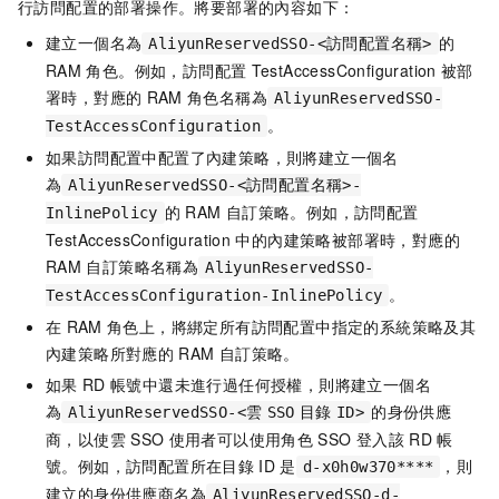
行訪問配置的部署操作。將要部署的內容如下：
建立一個名為
的
AliyunReservedSSO-<訪問配置名稱>
RAM
角色。例如，訪問配置
TestAccessConfiguration
被部
署時，對應的
RAM
角色名稱為
AliyunReservedSSO-
。
TestAccessConfiguration
如果訪問配置中配置了內建策略，則將建立一個名
為
AliyunReservedSSO-<訪問配置名稱>-
的
RAM
自訂策略。例如，訪問配置
InlinePolicy
TestAccessConfiguration
中的內建策略被部署時，對應的
RAM
自訂策略名稱為
AliyunReservedSSO-
。
TestAccessConfiguration-InlinePolicy
在
RAM
角色上，將綁定所有訪問配置中指定的系統策略及其
內建策略所對應的
RAM
自訂策略。
如果
RD
帳號中還未進行過任何授權，則將建立一個名
為
的身份供應
AliyunReservedSSO-<雲
SSO
目錄
ID>
商，以使雲
SSO
使用者可以使用角色
SSO
登入該
RD
帳
號。例如，訪問配置所在目錄
ID
是
，則
d-x0h0w370****
建立的身份供應商名為
AliyunReservedSSO-d-