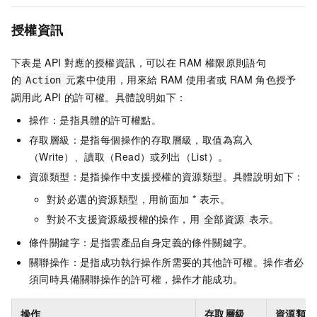
授權資訊
下表是
API
對應的授權資訊，可以在
RAM
權限原則語句
的
元素中使用，用來給
RAM
使用者或
RAM
角色授予
Action
調用此
API
的許可權。具體說明如下：
操作：是指具體的許可權點。
存取層級：是指每個操作的存取層級，取值為寫入
（Write）、讀取（Read）或列出（List）。
資源類型：是指操作中支援授權的資源類型。具體說明如下：
對於必選的資源類型，用前面加 * 表示。
對於不支援資源級授權的操作，用
表示。
全部資源
條件關鍵字：是指雲產品自身定義的條件關鍵字。
關聯操作：是指成功執行操作所需要的其他許可權。操作者必
須同時具備關聯操作的許可權，操作才能成功。
操作
存取層級
資源類型