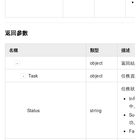
返回參數
名稱
類型
描述
object
返回結果
Task
object
任務資訊
任務狀態
InP
中。
Status
string
Suc
功。
Fai