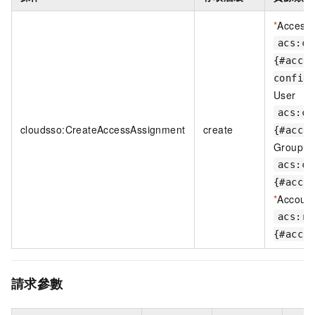
*
AccessC
acs:cl
{#accou
configu
User
acs:cl
cloudsso:CreateAccessAssignment
create
{#accou
Group
acs:cl
{#accou
*
Accoun
acs:re
{#accou
請求參數