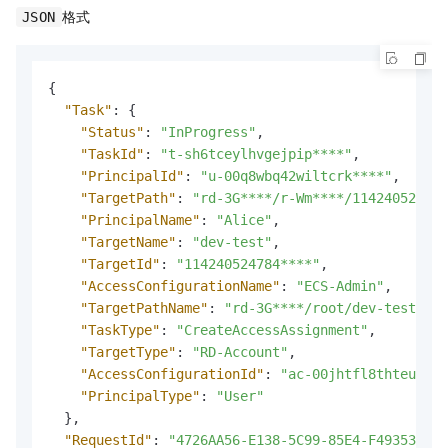
格式
JSON
{
"Task"
:
{
"Status"
:
"InProgress"
,
"TaskId"
:
"t-sh6tceylhvgejpip****"
,
"PrincipalId"
:
"u-00q8wbq42wiltcrk****"
,
"TargetPath"
:
"rd-3G****/r-Wm****/114240524784
"PrincipalName"
:
"Alice"
,
"TargetName"
:
"dev-test"
,
"TargetId"
:
"114240524784****"
,
"AccessConfigurationName"
:
"ECS-Admin"
,
"TargetPathName"
:
"rd-3G****/root/dev-test"
,
"TaskType"
:
"CreateAccessAssignment"
,
"TargetType"
:
"RD-Account"
,
"AccessConfigurationId"
:
"ac-00jhtfl8thteu6uj*
"PrincipalType"
:
"User"
}
,
"RequestId"
:
"4726AA56-E138-5C99-85E4-F493536D04