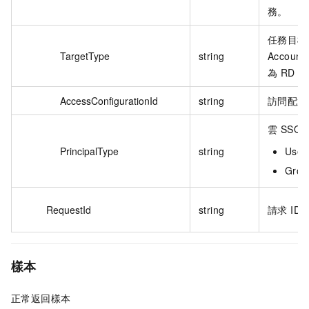
務。
任務目標
TargetType
string
Accou
為 RD 
AccessConfigurationId
string
訪問配置 
雲 SS
PrincipalType
string
Use
Gr
RequestId
string
請求 ID
樣本
正常返回樣本