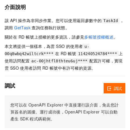
介面說明
該 API 操作為非同步作業。您可以使用返回參數中的
，
TaskId
調用
GetTask
查詢任務執行狀態。
關於在 RD 帳號上授權的更多資訊，請參見
多帳號授權概述
。
本文將提供一個樣本，為雲 SSO 的使用者
u-
在 RD 帳號
上
00q8wbq42wiltcrk****
114240524784****
使用訪問配置
配置許可權，實現
ac-00jhtfl8thteu6uj****
雲 SSO 使用者訪問 RD 帳號中有許可權的資源。
調試
調試
您可以在
OpenAPI Explorer
中直接運行該介面，免去您計
算簽名的困擾。運行成功後，OpenAPI Explorer
可以自動
產生
SDK
程式碼範例。