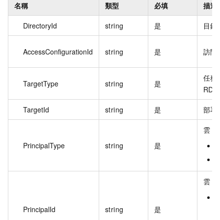
名稱
類型
必填
描述
DirectoryId
string
是
目錄 
AccessConfigurationId
string
是
訪問
任務
TargetType
string
是
RD
TargetId
string
是
部署
雲 
PrincipalType
string
是
雲 S
PrincipalId
string
是