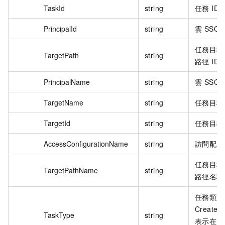
TaskId
string
任務 ID
PrincipalId
string
雲 SSO 
任務目標
TargetPath
string
路徑 ID
PrincipalName
string
雲 SSO
TargetName
string
任務目標
TargetId
string
任務目標 
AccessConfigurationName
string
訪問配置
任務目標
TargetPathName
string
路徑名稱
任務類型
CreateA
TaskType
string
表示在 