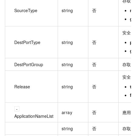
存取控
SourceType
string
否
ne
gr
安全存
DestPortType
string
否
po
gr
DestPortGroup
string
否
存取控
安全存
Release
string
否
tr
fa
array
否
應用程
ApplicationNameList
string
否
存取控