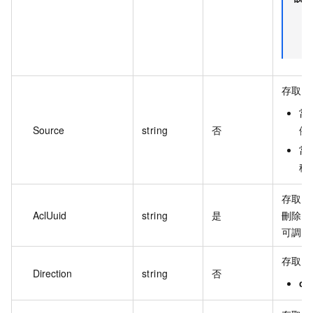
存取控
當
Source
string
否
例如
當
稱
存取控
AclUuid
string
是
刪除安
可調用 D
存取控
Direction
string
否
ou