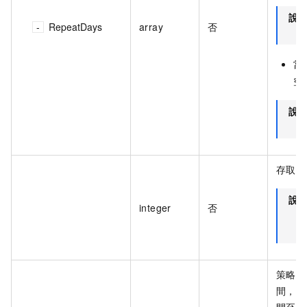
說
RepeatDays
array
否
當 
空。
說
存取控
說
integer
否
策略生
間，如
間至少