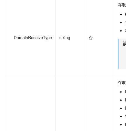
存取控
0
：
1
2
：
DomainResolveType
string
否
說
存取控
Pe
No
Da
We
Mo