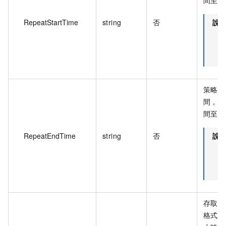
RepeatStartTime
string
否
說
策略生
間，如
間至少
RepeatEndTime
string
否
說
存取控
格式表