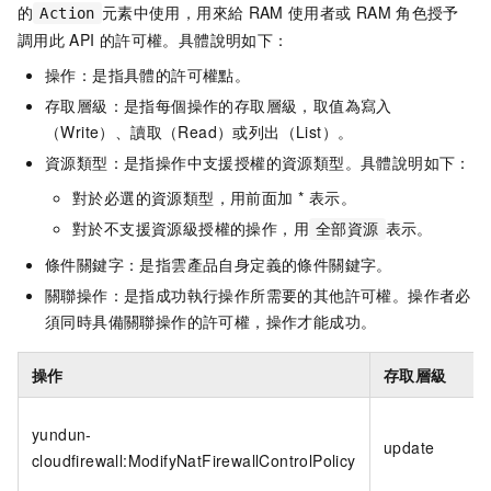
的
元素中使用，用來給
RAM
使用者或
RAM
角色授予
Action
調用此
API
的許可權。具體說明如下：
操作：是指具體的許可權點。
存取層級：是指每個操作的存取層級，取值為寫入
（Write）、讀取（Read）或列出（List）。
資源類型：是指操作中支援授權的資源類型。具體說明如下：
對於必選的資源類型，用前面加 * 表示。
對於不支援資源級授權的操作，用
表示。
全部資源
條件關鍵字：是指雲產品自身定義的條件關鍵字。
關聯操作：是指成功執行操作所需要的其他許可權。操作者必
須同時具備關聯操作的許可權，操作才能成功。
操作
存取層級
yundun-
update
cloudfirewall:ModifyNatFirewallControlPolicy