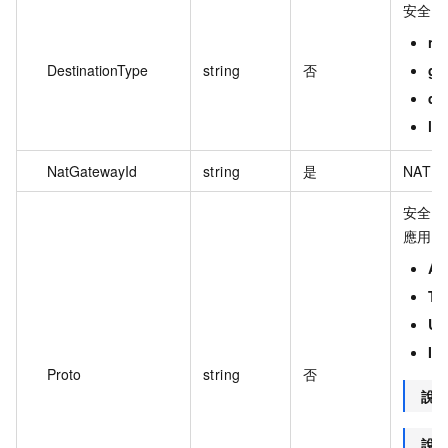
安全存
ne
DestinationType
string
否
gr
do
lo
NatGatewayId
string
是
NAT G
安全存
應用類
A
TC
U
IC
Proto
string
否
說
說