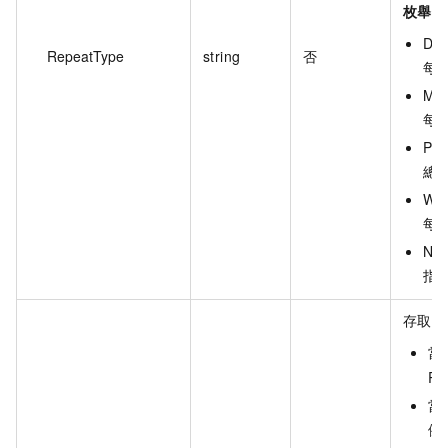
枚舉值
Dail
RepeatType
string
否
每
Mon
每
Per
總
Wee
每
Non
指
存取控
當 
Re
當 
例如