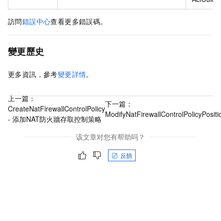
訪問
錯誤中心
查看更多錯誤碼。
變更歷史
更多資訊，參考
變更詳情
。
上一篇：
下一篇：
CreateNatFirewallControlPolicy
ModifyNatFirewallControlPolicyPositi
- 添加NAT防火牆存取控制策略
该文章对您有帮助吗？
反饋