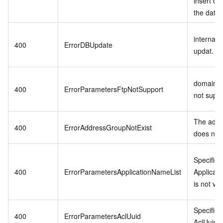
insert op
the data
internal e
400
ErrorDBUpdate
updat.
domain d
400
ErrorParametersFtpNotSupport
not suppo
The addr
400
ErrorAddressGroupNotExist
does not 
Specifie
400
ErrorParametersApplicationNameList
Applicat
is not val
Specifie
400
ErrorParametersAclUuid
AclUuid is