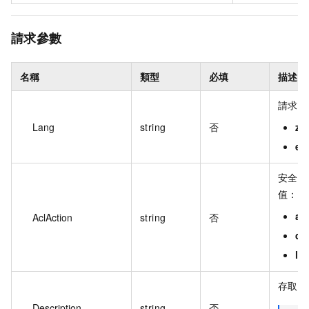
請求參數
名稱
類型
必填
描述
請求和
Lang
string
否
zh
en
安全存
值：
ac
AclAction
string
否
dr
lo
存取控
Description
string
否