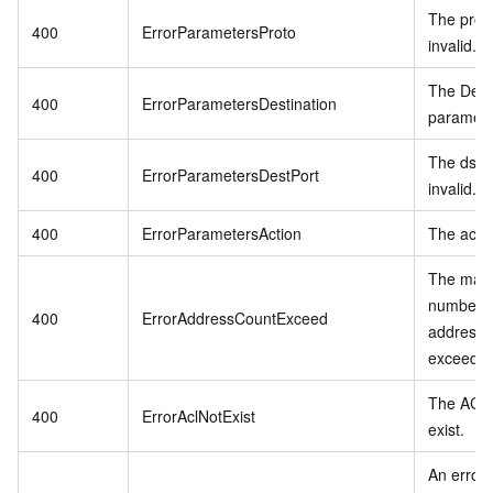
The proto
400
ErrorParametersProto
invalid.
The Dest
400
ErrorParametersDestination
parameter
The dst_p
400
ErrorParametersDestPort
invalid.
400
ErrorParametersAction
The action
The max
number o
400
ErrorAddressCountExceed
addresse
exceeded
The ACL 
400
ErrorAclNotExist
exist.
An error