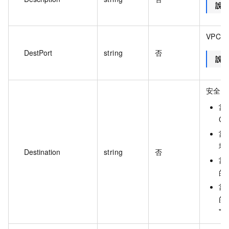
說
VPC
DestPort
string
否
說
安全存
當
CI
當
地
Destination
string
否
當
的網
當
的
"Z